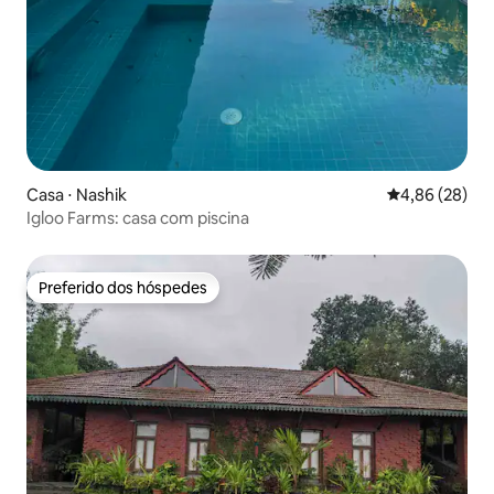
Casa ⋅ Nashik
4,86 de uma a
4,86 (28)
Igloo Farms: casa com piscina
Preferido dos hóspedes
Preferido dos hóspedes