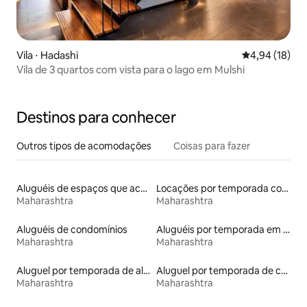
Vila ⋅ Hadashi
4,94 de uma a
4,94 (18)
Vila de 3 quartos com vista para o lago em Mulshi
Destinos para conhecer
Outros tipos de acomodações
Coisas para fazer
Aluguéis de espaços que aceitam animais de estimação
Locações por temporada com piscina
Maharashtra
Maharashtra
Aluguéis de condomínios
Aluguéis por temporada em hotéis-fazenda
Maharashtra
Maharashtra
Aluguel por temporada de alojamentos ecológicos
Aluguel por temporada de casas de veraneio
Maharashtra
Maharashtra