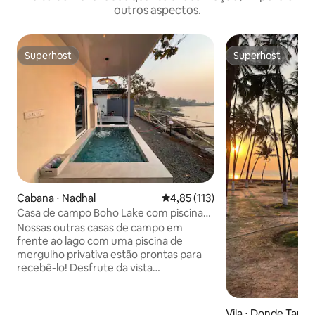
outros aspectos.
Superhost
Superhost
Superhost
Superhost
Cabana ⋅ Nadhal
4,85 de uma avaliação média de 
4,85 (113)
Casa de campo Boho Lake com piscina
privativa
Nossas outras casas de campo em
frente ao lago com uma piscina de
mergulho privativa estão prontas para
recebê-lo! Desfrute da vista
desobedecida do lago diretamente da
sua cama e assista ao pôr do sol
deslumbrante do seu mirante privado.
Vila ⋅ Donde Tarf