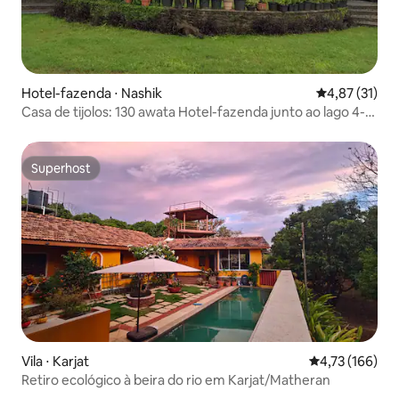
Hotel-fazenda ⋅ Nashik
4,87 de uma a
4,87 (31)
Casa de tijolos: 130 awata Hotel-fazenda junto ao lago 4-6
pax
Superhost
Superhost
Vila ⋅ Karjat
4,73 de uma av
4,73 (166)
Retiro ecológico à beira do rio em Karjat/Matheran