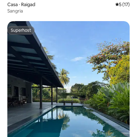
Casa ⋅ Raigad
5 de uma a
5 (17)
Sangria
Superhost
Superhost