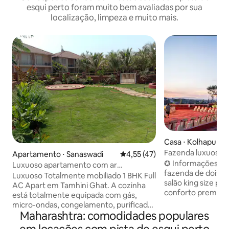
esqui perto foram muito bem avaliadas por sua
localização, limpeza e muito mais.
Casa ⋅ Kolhapur
Fazenda luxuosa p
Apartamento ⋅ Sanaswadi
4,55 de uma avaliação média de
4,55 (47)
Kolhapur
✪ Informações sobre o
Luxuoso apartamento com ar
fazenda de dois 
condicionado em Tamhini Devkund
Luxuoso Totalmente mobiliado 1 BHK Full
salão king size pr
Kolad rafting
AC Apart em Tamhini Ghat. A cozinha
conforto premium,
está totalmente equipada com gás,
relaxante para fam
micro-ondas, congelamento, purificador
★SALÃO DE LUX
Maharashtra: comodidades populares
de água, utensílios e louças. Perfeito
espaçoso ❖Ilumin
para reunião familiar. Para