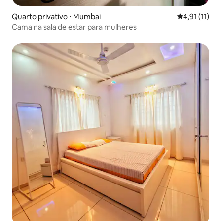
Quarto privativo ⋅ Mumbai
4,91 de uma a
4,91 (11)
Cama na sala de estar para mulheres