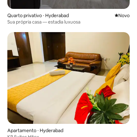
Quarto privativo ⋅ Hyderabad
Novo lugar
Novo
Sua própria casa — estadia luxuosa
Apartamento ⋅ Hyderabad
KP Suites Hitex