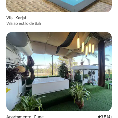
Vila ⋅ Karjat
Vila ao estilo de Bali
Apartamento ⋅ Pune
3,5 de uma 
3,5 (4)