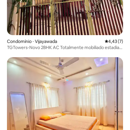
Condomínio ⋅ Vijayawada
4,43 de uma 
4,43 (7)
TGTowers-Novo 2BHK AC Totalmente mobiliado estadia
plana-1