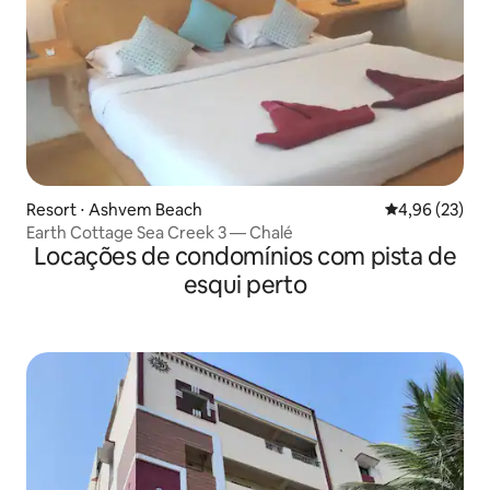
Resort ⋅ Ashvem Beach
4,96 de uma a
4,96 (23)
Earth Cottage Sea Creek 3 — Chalé
Locações de condomínios com pista de
esqui perto