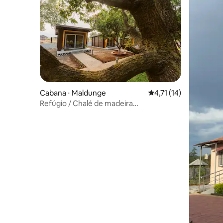
Cabana ⋅ Maldunge
4,71 de uma avaliação
4,71 (14)
Refúgio / Chalé de madeira
aconchegante 02