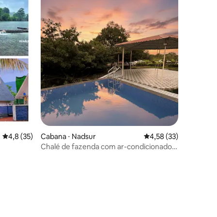
4,8 de uma avaliação média de 5, 35 avaliações
4,8 (35)
Cabana ⋅ Nadsur
4,58 de uma avaliação
4,58 (33)
Chalé de fazenda com ar-condicionado
em Pali1 Piscina•Animais de estimação
permitidos