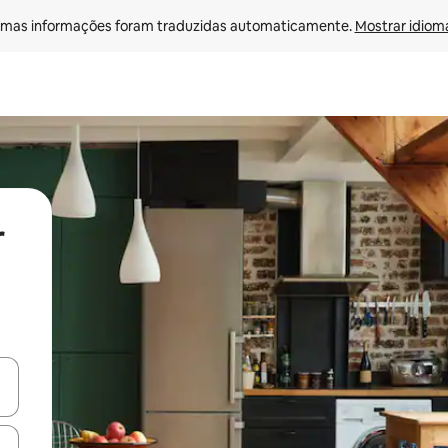
mas informações foram traduzidas automaticamente. 
Mostrar idioma
r
ore-os usando as seta para cima e para baixo do teclado ou tocando e