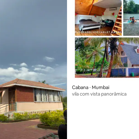
 média de 5, 14 avaliações
Cabana ⋅ Mumbai
vila com vista panorâmica