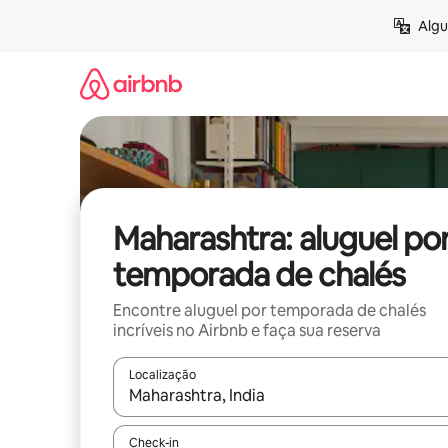
Pular
Algu
para
o
conteúdo
Maharashtra: aluguel po
temporada de chalés
Encontre aluguel por temporada de chalés
incríveis no Airbnb e faça sua reserva
Localização
Quando os resultados estiverem disponíveis, expl
Check-in