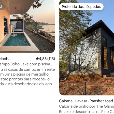
st
Preferido dos hóspedes
st
Preferido dos hóspedes
média de 5, 10 avaliações
Nadhal
4,85 de uma avaliação média de 5, 113 avalia
4,85 (113)
campo Boho Lake com piscina
tras casas de campo em frente
om uma piscina de mergulho
 estão prontas para recebê-lo!
da vista desobedecida do lago
te da sua cama e assista ao pôr
slumbrante do seu mirante
Cabana ⋅ Lavasa -Panshet road
e ótima conectividade para
Cabana de pinho por The Glam
mbém um serviço
Glade
Relaxe e descontraia na Pine C
tação encantador dentro da