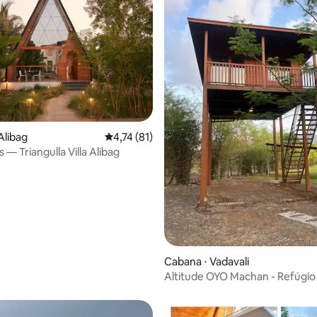
Alibag
4,74 de uma avaliação média de 5, 81 avalia
4,74 (81)
s — Triangulla Villa Alibag
Cabana ⋅ Vadavali
Altitude OYO Machan - Refúgio
natureza | Kamshet