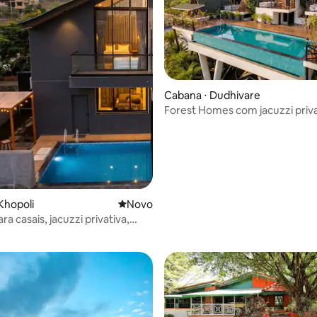
Cabana ⋅ Dudhivare
Forest Homes com jacuzzi priva
 média de 5, 6 avaliações
piscina de borda infinita em P
Khopoli
Novo lugar para ficar
Novo
a casais, jacuzzi privativa,
 vista para a montanha