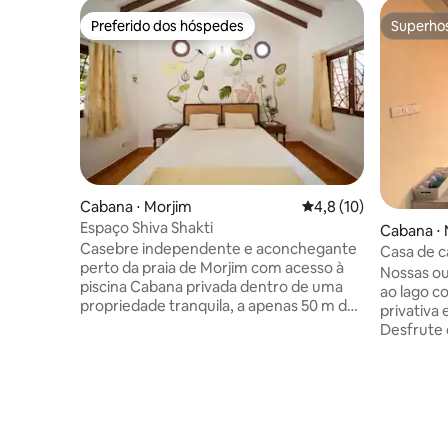
Preferido dos hóspedes
Superho
Preferido dos hóspedes
Superho
Cabana ⋅ Morjim
4,8 de uma avaliação 
4,8 (10)
Espaço Shiva Shakti
Cabana ⋅ 
Casebre independente e aconchegante
Casa de 
perto da praia de Morjim com acesso à
privativa
Nossas ou
piscina Cabana privada dentro de uma
ao lago c
propriedade tranquila, a apenas 50 m do
privativa
Vale Védico. Os proprietários moram na
Desfrute 
casa principal; os hóspedes têm entrada
diretamen
própria. A 7-9 minutos a pé da praia, tem
do sol de
uma cozinha ao ar livre, banheiro
privado. Fácil acesso a partir da via
privativo com chuveiro e gêiser, ar
expressa 
condicionado, Wi-Fi e assentos ao ar
Pune e Mumbai. Há ta
livre. Cama king-size e armário espaçoso.
de alimen