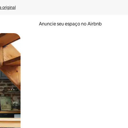
 original
Anuncie seu espaço no Airbnb
 deslizando o dedo na tela.