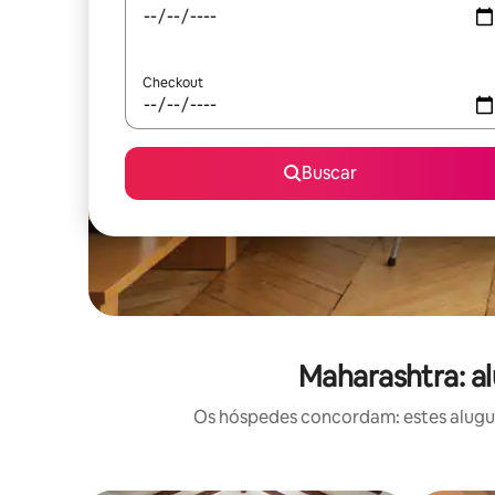
Checkout
Buscar
Maharashtra: a
Os hóspedes concordam: estes alugué