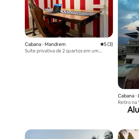
Cabana ⋅ Mandrem
5 de uma avaliação
5 (3)
Suíte privativa de 2 quartos em um
bangalô na natureza
Cabana ⋅ 
Retiro na V
Alu