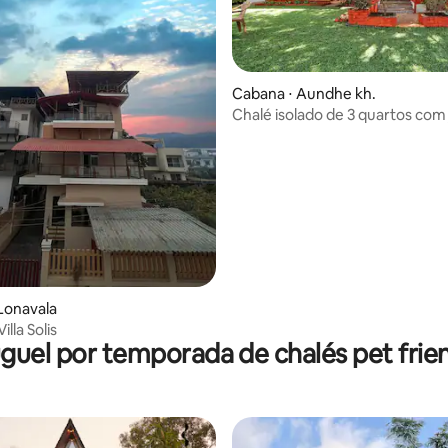
Cabana ⋅ Aundhe kh.
Chalé isolado de 3 quartos com 
 média de 5, 3 avaliações
Lonavala
illa Solis
guel por temporada de chalés pet frie