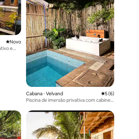
Novo lugar para ficar
Novo
tivo e
awna
Cabana ⋅ Velvand
5 de uma avaliaçã
5 (6)
Piscina de imersão privativa com cabine
de ar condicionado e jacuzzi