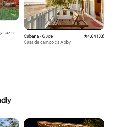
jacuzzi
Cabana ⋅ Gude
4,64 de uma avaliação
4,64 (33)
Casa de campo da Abby
ndly