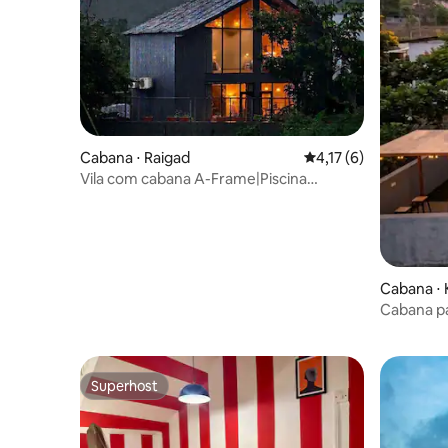
Cabana ⋅ Raigad
4,17 de uma avaliação
4,17 (6)
Vila com cabana A-Frame|Piscina
privativa e jacuzzi
Cabana ⋅ 
Cabana par
piscina e
Superhost
Superhost