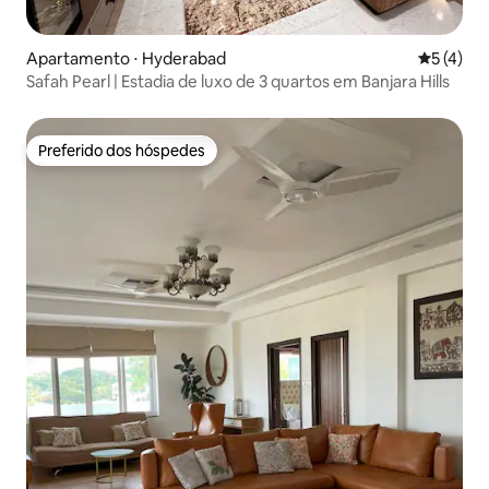
Apartamento ⋅ Hyderabad
5 de uma 
5 (4)
Safah Pearl | Estadia de luxo de 3 quartos em Banjara Hills
Preferido dos hóspedes
Preferido dos hóspedes