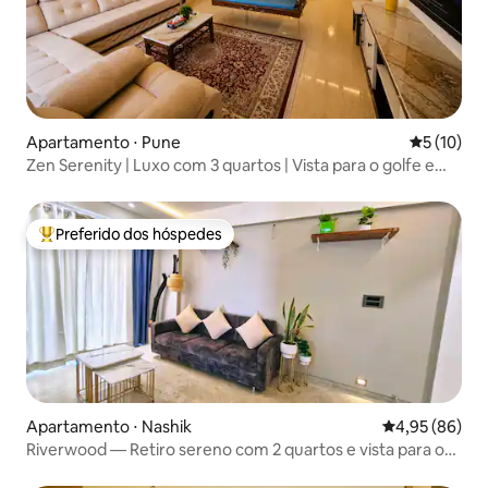
Apartamento ⋅ Pune
5 de uma a
5 (10)
Zen Serenity | Luxo com 3 quartos | Vista para o golfe e
piscina
Preferido dos hóspedes
Entre os melhores preferidos dos hóspedes
Apartamento ⋅ Nashik
4,95 de uma a
4,95 (86)
Riverwood — Retiro sereno com 2 quartos e vista para o
rio