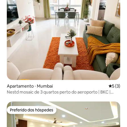
Apartamento ⋅ Mumbai
5 de uma 
5 (3)
Nestd mosaic de 3 quartos perto do aeroporto | BKC |
NMACC | JIO
Preferido dos hóspedes
Preferido dos hóspedes