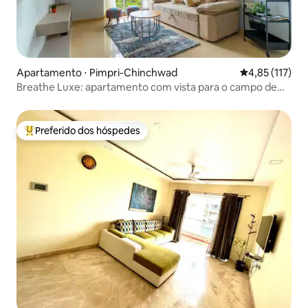
Apartamento ⋅ Pimpri-Chinchwad
4,85 de uma av
4,85 (117)
Breathe Luxe: apartamento com vista para o campo de
golfe à beira-mar
Preferido dos hóspedes
Entre os melhores preferidos dos hóspedes