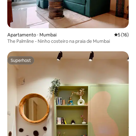
Apartamento ⋅ Mumbai
5 de uma a
5 (16)
The Palmline - Ninho costeiro na praia de Mumbai
Superhost
Superhost