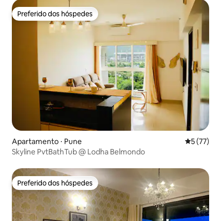
Preferido dos hóspedes
Preferido dos hóspedes
Apartamento ⋅ Pune
5 de uma a
5 (77)
Skyline PvtBathTub @ Lodha Belmondo
Preferido dos hóspedes
Preferido dos hóspedes