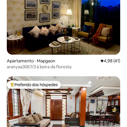
Apartamento ⋅ Mapgaon
4,98 de uma a
4,98 (41)
aranyaa3067/3 à beira da floresta
Preferido dos hóspedes
Entre os melhores preferidos dos hóspedes