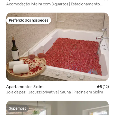
Acomodação inteira com 3 quartos | Estacionamento
gratuito | Estação de metrô Siddhivinayak
Preferido dos hóspedes
Preferido dos hóspedes
Apartamento ⋅ Siolim
5 de uma a
5 (12)
Joia da paz | Jacuzzi privativa | Sauna | Piscina em Siolim
Superhost
Superhost