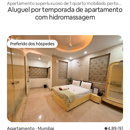
Apartamento superluxuoso de 1 quarto mobiliado perto
Aluguel por temporada de apartamento
de Vagator Morjim
com hidromassagem
Preferido dos hóspedes
Preferido dos hóspedes
Apartamento ⋅ Mumbai
4,89 de uma 
4,89 (9)