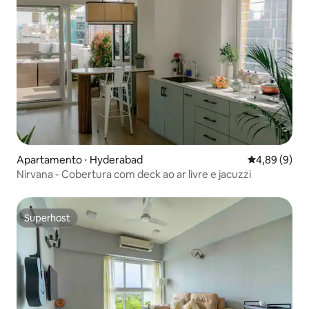
Apartamento ⋅ Hyderabad
4,89 de uma 
4,89 (9)
Nirvana - Cobertura com deck ao ar livre e jacuzzi
Superhost
Superhost