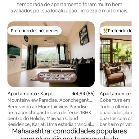
temporada de apartamento foram muito bem
avaliados por sua localização, limpeza e muito mais.
Preferido dos hóspedes
Preferido dos 
Preferido dos hóspedes
Entre os melhore
Apartamento ⋅ Karjat
4,94 de uma avaliação média de
4,94 (85)
Apartamento ⋅ M
Mountainview Paradise. Aconchegante
Cobertura em Band
1bhk em meio a montanhas.
particular · Terra
Bem-vindo ao Mountainview Paradise –
Todo o último anda
uma aconchegante casa de férias 1BHK
quadrados, ilumin
dentro do Holiday Maiyaan Cloud
quartos com camas
Residence, Karjat. Uma estadia tranquila
banheiro privativo
Maharashtra: comodidades populares
e digna de mídia social 1BHK com uma
Fi de 100 Mbps e e
deslumbrante varanda ao nascer do sol
Além de um terra