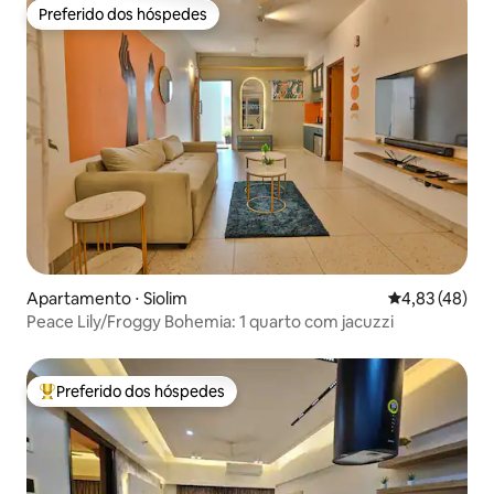
Preferido dos hóspedes
Preferido dos hóspedes
Apartamento ⋅ Siolim
4,83 de uma a
4,83 (48)
Peace Lily/Froggy Bohemia: 1 quarto com jacuzzi
Preferido dos hóspedes
Entre os melhores preferidos dos hóspedes