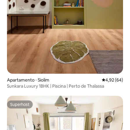
Apartamento ⋅ Siolim
4,92 de uma a
4,92 (64)
Sunkara Luxury 1BHK | Piscina | Perto de Thalassa
Superhost
Superhost