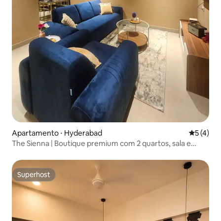
Apartamento ⋅ Hyderabad
5 de uma 
5 (4)
The Sienna | Boutique premium com 2 quartos, sala e
cozinha | Madhapur |
Superhost
Superhost