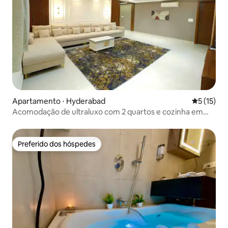
Apartamento ⋅ Hyderabad
5 de uma a
5 (15)
Acomodação de ultraluxo com 2 quartos e cozinha em
Kondapur, perto de AMB/Google
Preferido dos hóspedes
Preferido dos hóspedes