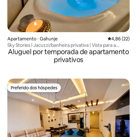
Apartamento ⋅ Gahunje
4,86 de uma a
4,86 (22)
Sky Stories | Jacuzzi/banheira privativa | Vista para a
Aluguel por temporada de apartamento
montanha
privativos
Preferido dos hóspedes
Preferido dos hóspedes