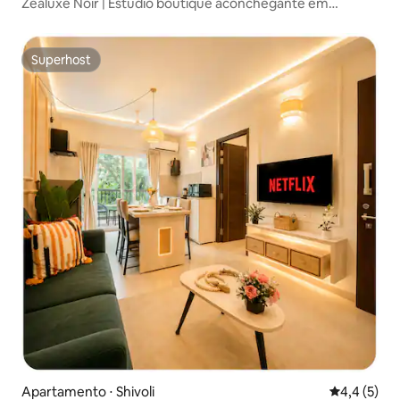
Zealuxe Noir | Estúdio boutique aconchegante em
Balewadi
Superhost
Superhost
Apartamento ⋅ Shivoli
4,4 de uma 
4,4 (5)