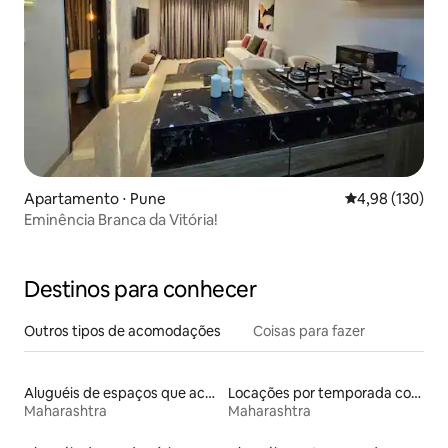
Apartamento ⋅ Pune
4,98 de uma av
4,98 (130)
Eminência Branca da Vitória!
Destinos para conhecer
Outros tipos de acomodações
Coisas para fazer
Aluguéis de espaços que aceitam animais de estimação
Locações por temporada com piscina
Maharashtra
Maharashtra