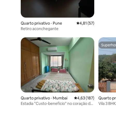
Quarto privativo ⋅ Pune
4,81 de uma avaliação 
4,81 (57)
Retiro aconchegante
Superho
Superho
Quarto privativo ⋅ Mumbai
4,63 de uma avaliação m
4,63 (187)
Quarto pr
Estadia "Custo-benefício" no coração de
Vila 3 BH
SouthMumbai
Ganpatip