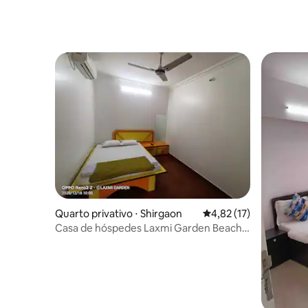
Quarto privativo ⋅ Shirgaon
4,82 de uma avaliação 
4,82 (17)
Casa de hóspedes Laxmi Garden Beach
Resort (102)