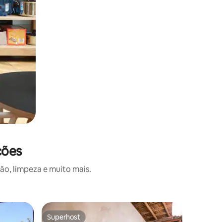
ções
o, limpeza e muito mais.
Hotel-fa
Superhost
Superhost