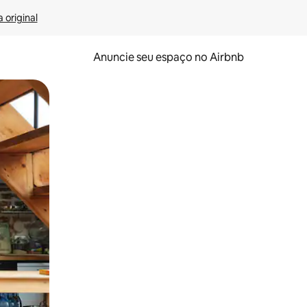
 original
Anuncie seu espaço no Airbnb
 deslizando o dedo na tela.