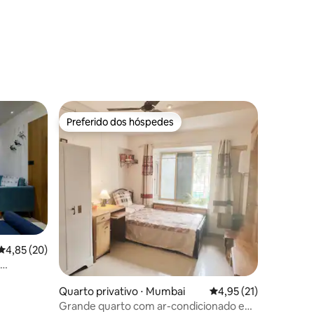
Preferido dos hóspedes
Preferido dos hóspedes
4,85 de uma avaliação média de 5, 20 avaliações
4,85 (20)
ções
Quarto privativo ⋅ Mumbai
4,95 de uma avaliação
4,95 (21)
Grande quarto com ar-condicionado em