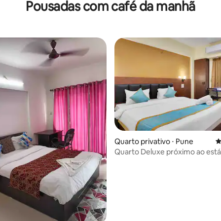
Pousadas com café da manhã
Quarto privativo ⋅ Pune
4
Quarto Deluxe próximo ao está
média de 5, 17 avaliações
Balewadi, Baner, Pune