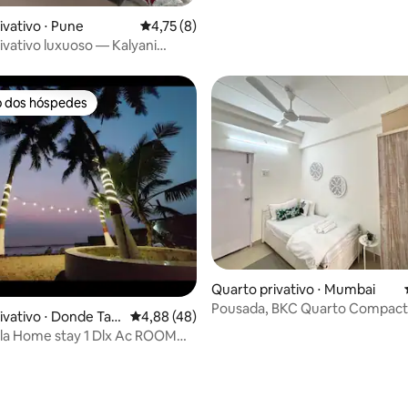
ivativo ⋅ Pune
4,75 de uma avaliação média de 5, 8 avalia
4,75 (8)
ivativo luxuoso — Kalyani
o dos hóspedes
o dos hóspedes
 média de 5, 5 avaliações
Quarto privativo ⋅ Mumbai
Pousada, BKC Quarto Compact
ivativo ⋅ Donde Tarf
4,88 de uma avaliação média de 5, 48 avalia
4,88 (48)
n
lla Home stay 1 Dlx Ac ROOM
e