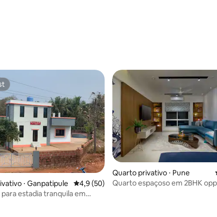
média de 5, 57 avaliações
st
st
Quarto privativo ⋅ Pune
Quarto espaçoso em 2BHK opp
édia de 5, 187 avaliações
ivativo ⋅ Ganpatipule
4,9 de uma avaliação média de 5, 50 avalia
4,9 (50)
Poonawala Fincorp em KP
K para estadia tranquila em
ule