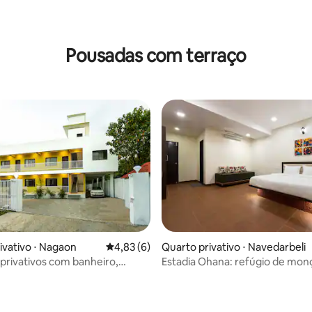
Pousadas com terraço
ivativo ⋅ Nagaon
4,83 de uma avaliação média de 5, 6 avalia
4,83 (6)
Quarto privativo ⋅ Navedarbeli
 privativos com banheiro,
Estadia Ohana: refúgio de mon
sta para 8