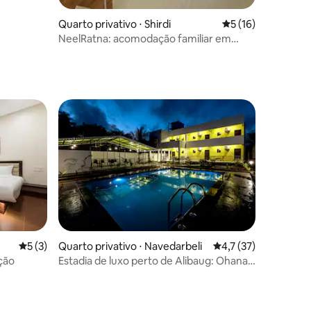
Quarto privativo ⋅ Shirdi
5 de uma avaliação
5 (16)
NeelRatna: acomodação familiar em
Shirdi
ções
5 de uma avaliação média de 5, 3 avaliações
5 (3)
Quarto privativo ⋅ Navedarbeli
4,7 de uma avaliação
4,7 (37)
ção
Estadia de luxo perto de Alibaug: Ohana
Stay