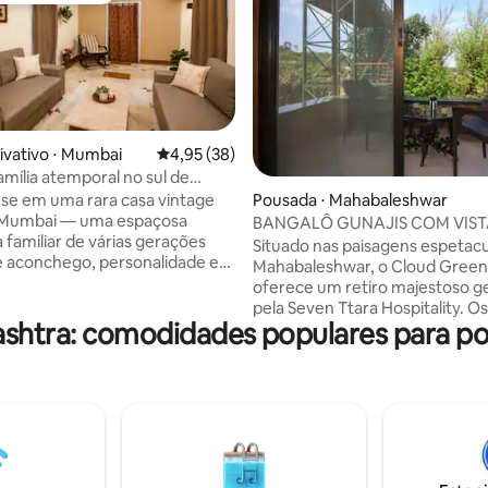
média de 5, 13 avaliações
ivativo ⋅ Mumbai
4,95 de uma avaliação média de 5, 38 avalia
4,95 (38)
amília atemporal no sul de
se em uma rara casa vintage
Pousada ⋅ Mahabaleshwar
e Mumbai — uma espaçosa
BANGALÔ GUNAJIS COM VIST
 familiar de várias gerações
PANORÂMICA DAS COLINAS
Situado nas paisagens espetacu
e aconchego, personalidade e
Mahabaleshwar, o Cloud Green
temporal. Experimente a
oferece um retiro majestoso g
 hospitalidade local enquanto
pela Seven Ttara Hospitality. Os
ha esta casa com a família
shtra: comodidades populares para p
deslumbrantes refletem a bele
natureza, proporcionando uma
o charme do patrimônio com o
escapadela serena. Delicie-se 
moderno. O nosso edifício
opulência em nossos quartos d
emonta ao Raj britânico e
hóspedes, cercado por vistas
 arquitetura clássica de Mumbai.
deslumbrantes e ar fresco da 
rio dos típicos apartamentos
Nosso compromisso com a exc
 a casa oferece proporções
garante uma experiência cons