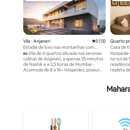
Vila ⋅ Anjaneri
5 de uma avaliação 
5 (13)
Quarto pr
Estadia de luxo nas montanhas com
Casa de f
piscina, Wi-Fi, comida
Mumbai
🏡 Vila de 4 quartos situada nas serenas
Hospede-
colinas de Anjaneri, a apenas 25 minutos
no sul d
de Nashik e a 2,5 horas de Mumbai -
residência
Acomoda de 8 a 16+ hóspedes, possui
repleta d
piscina privativa e 4,5 banheiros - Áreas
charme a
espaçosas de estar e descanso com uma
autêntica
configuração de mini bar aconchegante -
compartil
Mahara
Cozinha totalmente equipada e elegante
anfitriã. Renovada em 2026, a casa
espaço de jantar interno - Chef no local
combina 
disponível (custo extra) para deliciosas
conforto 
refeições ou churrascos - Propriedade
familiar r
que aceita animais de estimação🐕🐶
reflete a
Perfeito para viagens em família,
Ao contrá
ocasiões especiais ou retiros tranquilos
modernos,