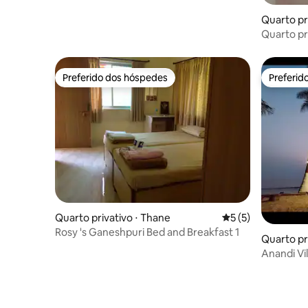
Quarto pr
Quarto pr
Nagar
Preferido dos hóspedes
Preferid
Preferido dos hóspedes
Preferid
Quarto privativo ⋅ Thane
5 de uma avaliação
5 (5)
Rosy 's Ganeshpuri Bed and Breakfast 1
Quarto pr
Nandgao
Anandi Vi
Beach Sid