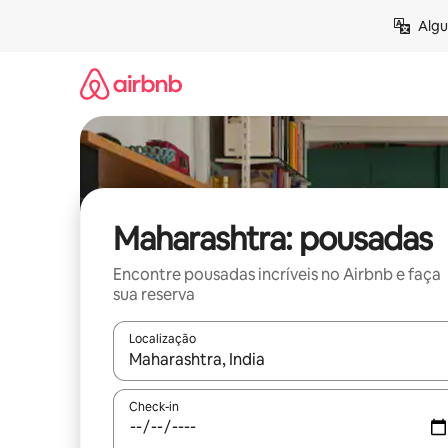
Pular
Algu
para
o
conteúdo
Maharashtra: pousadas
Encontre pousadas incríveis no Airbnb e faça
sua reserva
Localização
Quando os resultados estiverem disponíveis, expl
Check-in