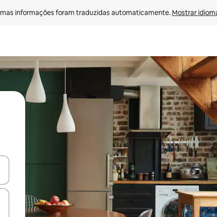
mas informações foram traduzidas automaticamente. 
Mostrar idioma
ore-os usando as seta para cima e para baixo do teclado ou tocando e