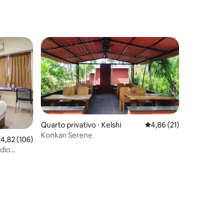
área nobre de Andheri West.
Quarto privativo ⋅ Kelshi
4,86 de uma avaliação
4,86 (21)
Konkan Serene
,82 de uma avaliação média de 5, 106 avaliações
4,82 (106)
dio