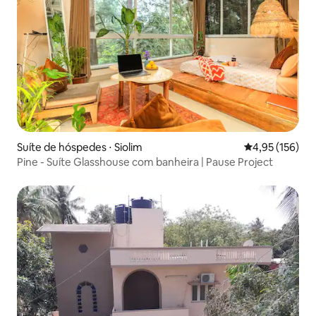
Suíte de hóspedes ⋅ Siolim
4,95 de uma av
4,95 (156)
Pine - Suíte Glasshouse com banheira | Pause Project