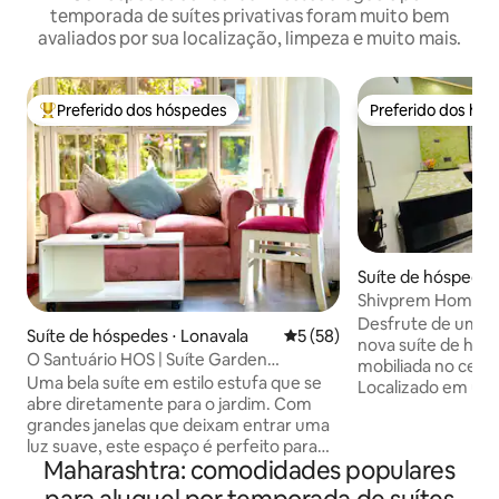
temporada de suítes privativas foram muito bem
avaliados por sua localização, limpeza e muito mais.
Preferido dos hóspedes
Preferido dos hó
Entre os melhores preferidos dos hóspedes
Preferido dos hó
Suíte de hóspedes 
Shivprem Homestay
tranquila
Desfrute de uma e
Suíte de hóspedes ⋅ Lonavala
5 de uma avaliação média de
5 (58)
nova suíte de hós
O Santuário HOS | Suíte Garden
mobiliada no centr
Glasshouse
Uma bela suíte em estilo estufa que se
Localizado em uma
abre diretamente para o jardim. Com
perto de Maruti M
grandes janelas que deixam entrar uma
conecta 3 rotas pr
luz suave, este espaço é perfeito para
Pawas/Ganeshgule e
Maharashtra: comodidades populares
manhãs tranquilas e estadias relaxantes.
uma cama king e q
Uma encantadora varanda à Julieta com
de solteiro, 4 ACs,