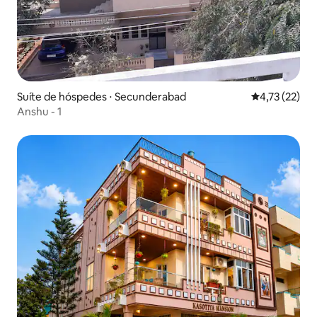
Suíte de hóspedes ⋅ Secunderabad
4,73 de uma a
4,73 (22)
Anshu - 1