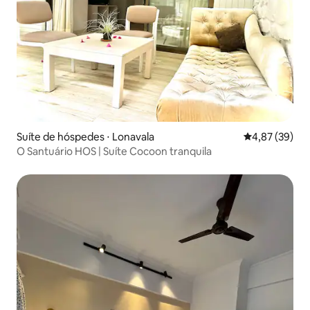
Suíte de hóspedes ⋅ Lonavala
4,87 de uma a
4,87 (39)
O Santuário HOS | Suíte Cocoon tranquila