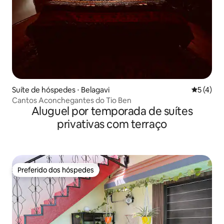
Suíte de hóspedes ⋅ Belagavi
5 de uma 
5 (4)
Cantos Aconchegantes do Tio Ben
Aluguel por temporada de suítes
privativas com terraço
Preferido dos hóspedes
Preferido dos hóspedes