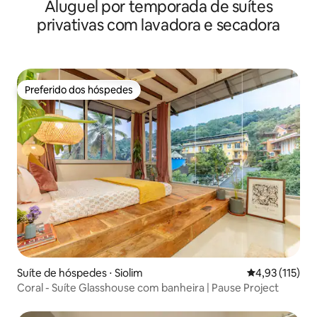
Aluguel por temporada de suítes
mais verde
privativas com lavadora e secadora
Preferido dos hóspedes
Preferido dos hóspedes
Suíte de hóspedes ⋅ Siolim
4,93 de uma av
4,93 (115)
Coral - Suíte Glasshouse com banheira | Pause Project