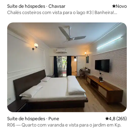
Suíte de hóspedes ⋅ Chavsar
Novo lugar
Novo
Chalés costeiros com vista para o lago #3 | Banheira!
Pawna
Suíte de hóspedes ⋅ Pune
4,8 de uma av
4,8 (265)
R06 — Quarto com varanda e vista para o jardim em Kp.