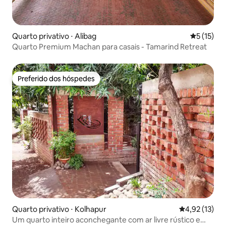
Quarto privativo ⋅ Alibag
5 de uma a
5 (15)
Quarto Premium Machan para casais - Tamarind Retreat
Preferido dos hóspedes
Preferido dos hóspedes
Quarto privativo ⋅ Kolhapur
4,92 de uma a
4,92 (13)
Um quarto inteiro aconchegante com ar livre rústico e