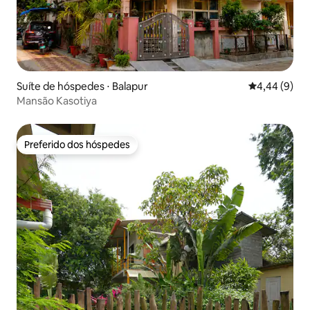
Suíte de hóspedes ⋅ Balapur
4,44 de uma 
4,44 (9)
Mansão Kasotiya
Preferido dos hóspedes
Preferido dos hóspedes