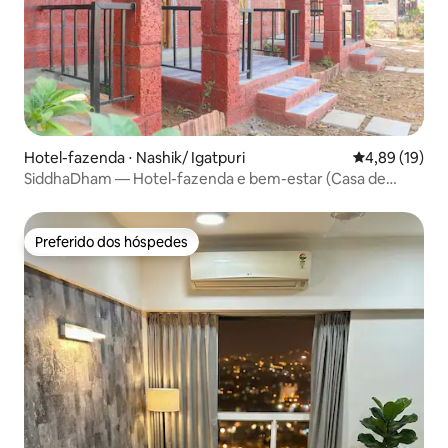
Hotel-fazenda ⋅ Nashik/ Igatpuri
4,89 de uma a
4,89 (19)
SiddhaDham — Hotel-fazenda e bem-estar (Casa de
campo: Terra)
Preferido dos hóspedes
Preferido dos hóspedes