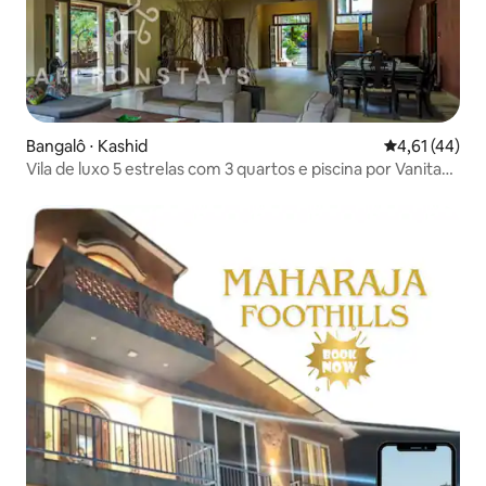
Bangalô ⋅ Kashid
4,61 de uma a
4,61 (44)
Vila de luxo 5 estrelas com 3 quartos e piscina por Vanita
com 8 camas