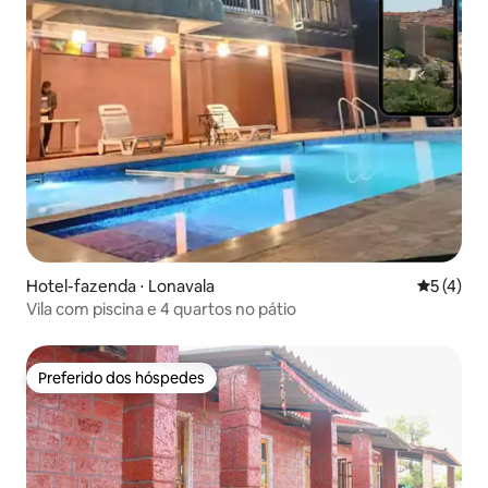
Hotel-fazenda ⋅ Lonavala
5 de uma 
5 (4)
Vila com piscina e 4 quartos no pátio
Preferido dos hóspedes
Preferido dos hóspedes