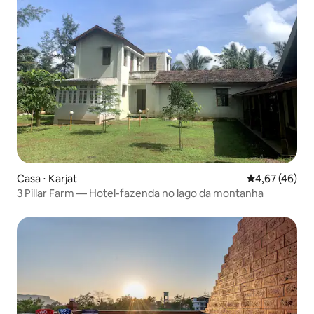
Casa ⋅ Karjat
4,67 de uma a
4,67 (46)
3 Pillar Farm — Hotel-fazenda no lago da montanha