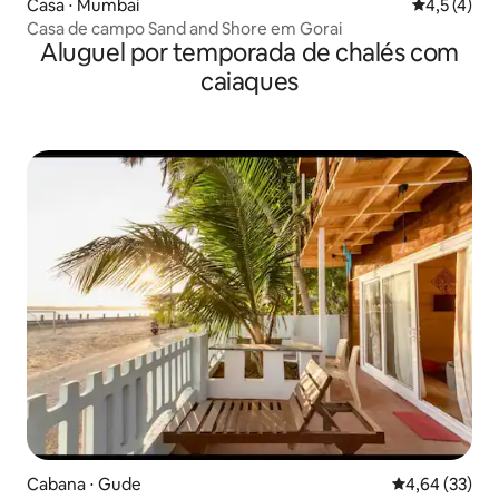
Casa ⋅ Mumbai
4,5 de uma 
4,5 (4)
Casa de campo Sand and Shore em Gorai
Aluguel por temporada de chalés com
caiaques
Cabana ⋅ Gude
4,64 de uma a
4,64 (33)