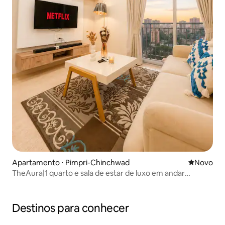
Apartamento ⋅ Pimpri-Chinchwad
Novo lugar
Novo
TheAura|1 quarto e sala de estar de luxo em andar
superior|Netflix|Varanda privativa
Destinos para conhecer