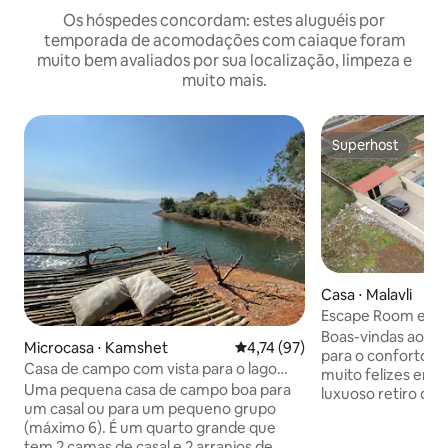
Os hóspedes concordam: estes aluguéis por
temporada de acomodações com caiaque foram
muito bem avaliados por sua localização, limpeza e
muito mais.
Superhost
Superhost
Casa ⋅ Malavli
Escape Room em M
Boas-vindas ao For
Microcasa ⋅ Kamshet
4,74 de uma avaliação média de
4,74 (97)
para o conforto e a se
Casa de campo com vista para o lago
muito felizes em 
Calmshet, piscina, lago e 3 refeições
Uma pequena casa de campo boa para
luxuoso retiro de
um casal ou para um pequeno grupo
serenas colinas de
(máximo 6). É um quarto grande que
tranquilo localiza
tem 2 camas de casal e 2 arranjos de