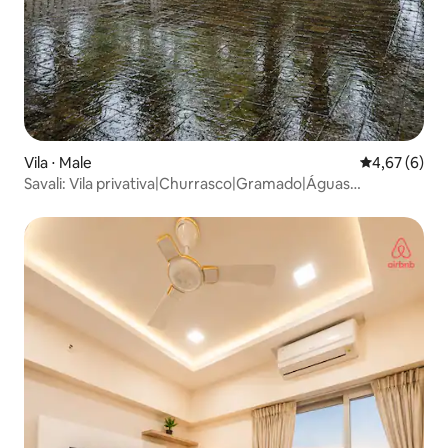
Vila ⋅ Male
4,67 de uma 
4,67 (6)
Savali: Vila privativa|Churrasco|Gramado|Águas
tranquilas|Fogueira