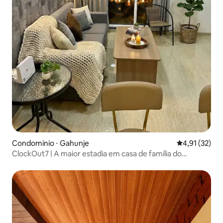
Condomínio ⋅ Gahunje
4,91 de uma a
4,91 (32)
ClockOut7 | A maior estadia em casa de família do
município de Pune