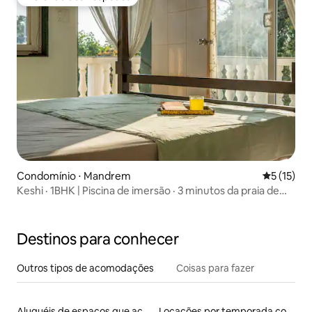
Preferido dos hóspedes
Condomínio ⋅ Mandrem
5 de uma a
5 (15)
Keshi · 1BHK | Piscina de imersão · 3 minutos da praia de
Ashwem
Destinos para conhecer
Outros tipos de acomodações
Coisas para fazer
Aluguéis de espaços que aceitam animais de estimação
Locações por temporada com piscina