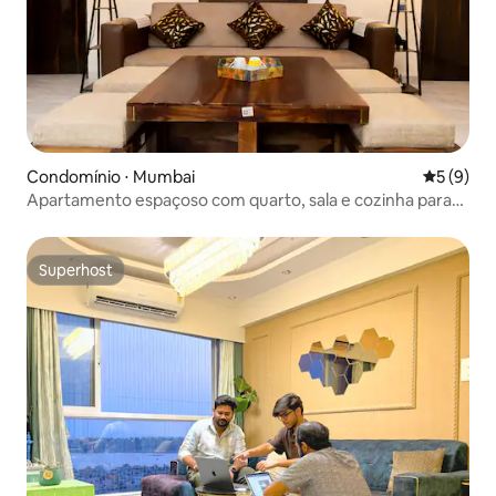
Condomínio ⋅ Mumbai
5 de uma 
5 (9)
Apartamento espaçoso com quarto, sala e cozinha para
estadias de curta e longa duração
Superhost
Superhost