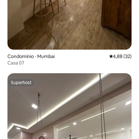
Condomínio ⋅ Mumbai
4,88 de uma a
4,88 (32)
Casa 07
Superhost
Superhost