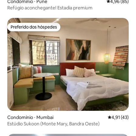
Condomínio ⋅ Pune
4,96 de uma a
4,96 (85)
Refúgio aconchegante! Estadia premium
Preferido dos hóspedes
Preferido dos hóspedes
Condomínio ⋅ Mumbai
4,91 de uma a
4,91 (43)
Estúdio Sukoon (Monte Mary, Bandra Oeste)