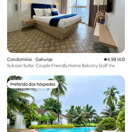
Condomínio ⋅ Gahunje
4,98 de uma a
4,98 (43)
Sukoon Suite: Couple Friendly Home Balcony Golf Vw
Preferido dos hóspedes
Preferido dos hóspedes