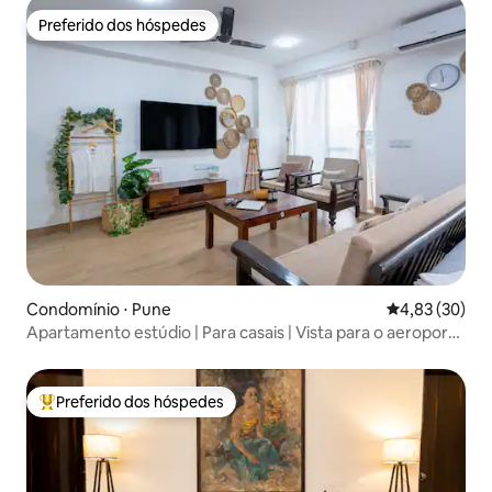
Preferido dos hóspedes
Preferido dos hóspedes
Condomínio ⋅ Pune
4,83 de uma a
4,83 (30)
Apartamento estúdio | Para casais | Vista para o aeroporto
de Pune
Preferido dos hóspedes
Entre os melhores preferidos dos hóspedes