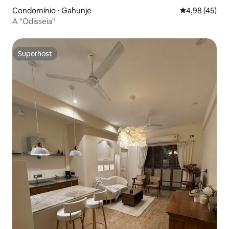
Condomínio ⋅ Gahunje
4,98 de uma a
4,98 (45)
A "Odisseia"
Superhost
Superhost