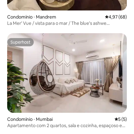
Condomínio ⋅ Mandrem
4,97 de uma a
4,97 (68)
La Mer' Vue / vista para o mar / The blue's ashwe
homestay
Superhost
Superhost
Condomínio ⋅ Mumbai
5 de uma 
5 (5)
Apartamento com 2 quartos, sala e cozinha, espaçoso e
luxuoso (recém-reformado, perto da Nesco)