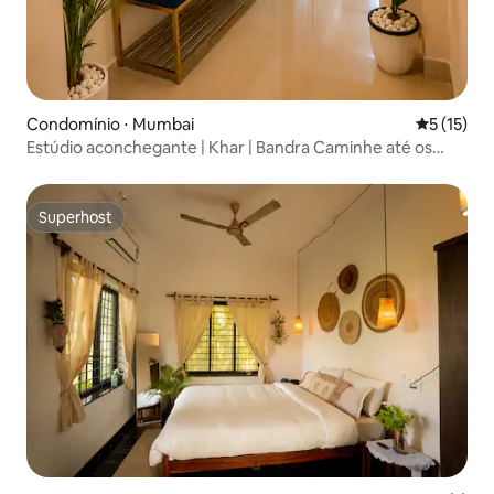
Condomínio ⋅ Mumbai
5 de uma a
5 (15)
Estúdio aconchegante | Khar | Bandra Caminhe até os
cafés | Compras |
Superhost
Superhost