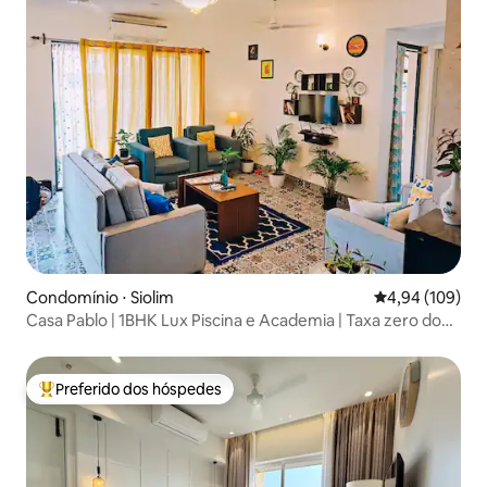
Condomínio ⋅ Siolim
4,94 de uma av
4,94 (109)
Casa Pablo | 1BHK Lux Piscina e Academia | Taxa zero do
Airbnb
Preferido dos hóspedes
Entre os melhores preferidos dos hóspedes