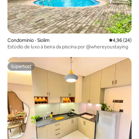
Condomínio ⋅ Siolim
4,96 de uma a
4,96 (24)
Estúdio de luxo à beira da piscina por @whereyoustaying
Superhost
Superhost