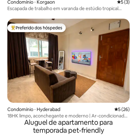
Condomínio ⋅ Korgaon
5 de uma 
5 (3)
Escapada de trabalho em varanda de estúdio tropical
pacífica
Preferido dos hóspedes
Entre os melhores preferidos dos hóspedes
Condomínio ⋅ Hyderabad
5 de uma a
5 (26)
1BHK limpo, aconchegante e moderno | Ar-condicionado |
Aluguel de apartamento para
Mehdipatnam
temporada pet-friendly