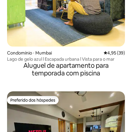
Condomínio ⋅ Mumbai
4,95 de uma a
4,95 (39)
Lago de gelo azul l Escapada urbana l Vista para o mar
Aluguel de apartamento para
temporada com piscina
Preferido dos hóspedes
Preferido dos hóspedes