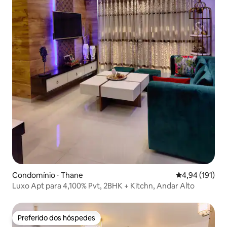
Condomínio ⋅ Thane
4,94 de uma av
4,94 (191)
Luxo Apt para 4,100% Pvt, 2BHK + Kitchn, Andar Alto
Preferido dos hóspedes
Preferido dos hóspedes