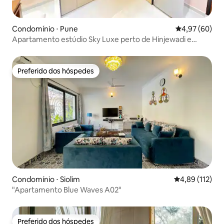
Condomínio ⋅ Pune
4,97 de uma a
4,97 (60)
Apartamento estúdio Sky Luxe perto de Hinjewadi e
Pimpri
Preferido dos hóspedes
Preferido dos hóspedes
Condomínio ⋅ Siolim
4,89 de uma av
4,89 (112)
"Apartamento Blue Waves A02"
Preferido dos hóspedes