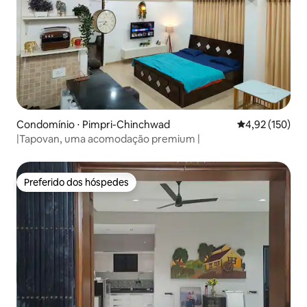
Condomínio ⋅ Pimpri-Chinchwad
4,92 de uma av
4,92 (150)
|Tapovan, uma acomodação premium |
Preferido dos hóspedes
Preferido dos hóspedes