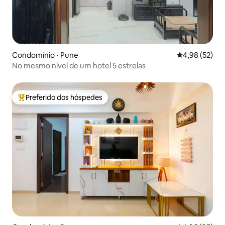
Condomínio ⋅ Pune
4,98 de uma a
4,98 (52)
No mesmo nível de um hotel 5 estrelas
Preferido dos hóspedes
Entre os melhores preferidos dos hóspedes