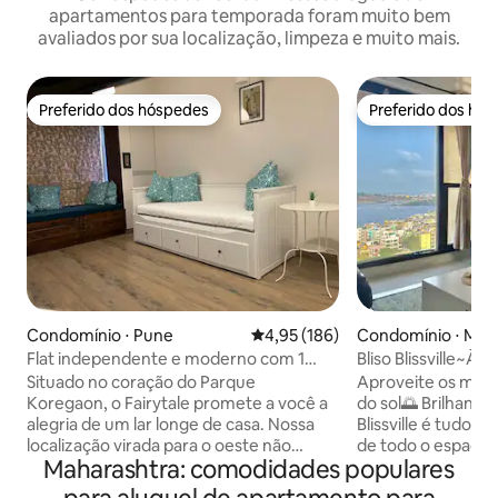
apartamentos para temporada foram muito bem
avaliados por sua localização, limpeza e muito mais.
Preferido dos hóspedes
Preferido dos hó
Preferido dos hóspedes
Preferido dos hó
Condomínio ⋅ Pune
4,95 de uma avaliação média de 
4,95 (186)
Condomínio ⋅ Mu
Flat independente e moderno com 1
Bliso Blissville~À 
quarto, sala e cozinha em Koregaon Park
quartos, sala e coz
Situado no coração do Parque
Aproveite os mome
Koregaon, o Fairytale promete a você a
do sol🌅 Brilhante, arejado e moderno!
alegria de um lar longe de casa. Nossa
Blissville é tudo Estética✨ 
localização virada para o oeste não
de todo o espaço
Maharashtra: comodidades populares
poderia ser mais perfeita. Estamos
tema Aqua que co
situados ao lado dos restaurantes e
para o mar 🩵 Este