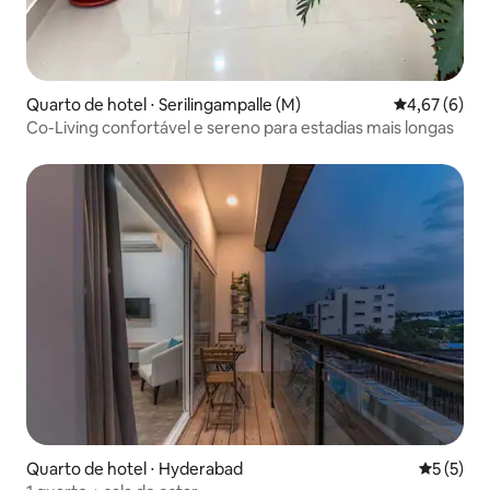
Quarto de hotel ⋅ Serilingampalle (M)
4,67 de uma 
4,67 (6)
Co-Living confortável e sereno para estadias mais longas
Quarto de hotel ⋅ Hyderabad
5 de uma 
5 (5)