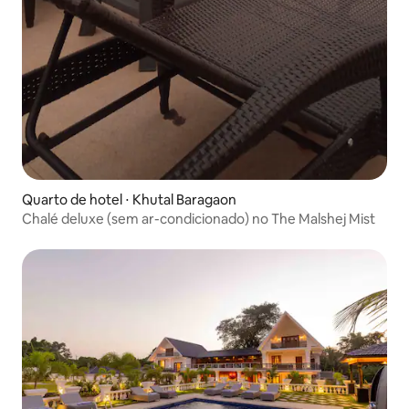
Quarto de hotel ⋅ Khutal Baragaon
Chalé deluxe (sem ar-condicionado) no The Malshej Mist