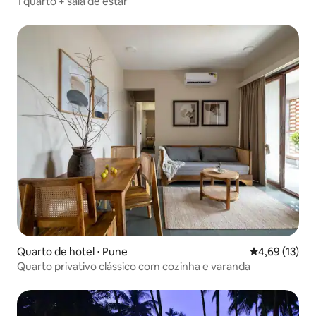
1 quarto + sala de estar
Quarto de hotel ⋅ Pune
4,69 de uma a
4,69 (13)
Quarto privativo clássico com cozinha e varanda