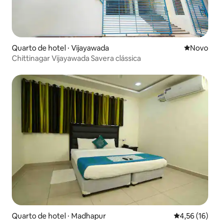
Quarto de hotel ⋅ Vijayawada
Novo lugar
Novo
Chittinagar Vijayawada Savera clássica
Quarto de hotel ⋅ Madhapur
4,56 de uma a
4,56 (16)