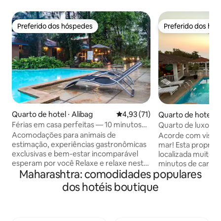
Preferido dos hóspedes
Preferido dos hó
Preferido dos hóspedes
Preferido dos hó
Quarto de hotel ⋅ Alibag
4,93 de uma avaliação média de
4,93 (71)
Quarto de hotel ⋅
Férias em casa perfeitas — 10 minutos
Quarto de luxo com
até a praia
pôr do sol, perto 
Acomodações para animais de
Acorde com vista
estimação, experiências gastronômicas
mar! Esta proprie
exclusivas e bem-estar incomparável
localizada muito p
esperam por você Relaxe e relaxe neste
minutos de carro)
Maharashtra: comodidades populares
espaço calmo e elegante. Grandes
experiência verda
quartos em estilo ensuite Cottage em
Insta! Este é um hotel boutique único,
dos hotéis boutique
uma plantação de coco estabelecida em
localizado em As
Alibaug, o que torna um cenário idílico
restaurante incrí
para umas férias felizes. Esta
deliciosa e uma pis
propriedade privada tem OITO
desfrutar do pôr 