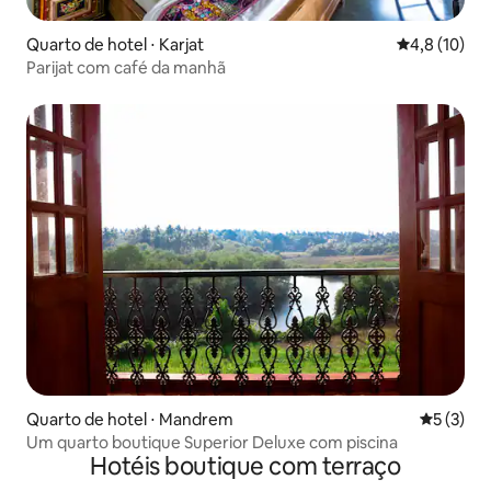
Quarto de hotel ⋅ Karjat
4,8 de uma a
4,8 (10)
Parijat com café da manhã
Quarto de hotel ⋅ Mandrem
5 de uma 
5 (3)
Um quarto boutique Superior Deluxe com piscina
Hotéis boutique com terraço