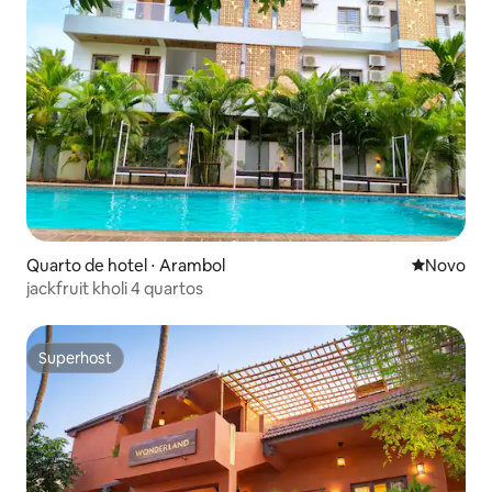
Quarto de hotel ⋅ Arambol
Novo lugar
Novo
jackfruit kholi 4 quartos
Superhost
Superhost