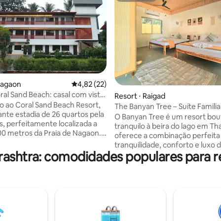
Nagaon
4,82 de uma avaliação média de 5, 22 avalia
4,82 (22)
ral Sand Beach: casal com vista
média de 5, 71 avaliações
Resort ⋅ Raigad
rdim
 ao Coral Sand Beach Resort,
The Banyan Tree – Suíte Familia
nte estadia de 26 quartos pela
Harmony 2
O Banyan Tree é um resort bou
s, perfeitamente localizada a
tranquilo à beira do lago em Tha
0 metros da Praia de Nagaon.
oferece a combinação perfeita
 casais, famílias, grandes
tranquilidade, conforto e luxo d
etiros corporativos e
ashtra: comodidades populares para r
Com apenas seis quartos lind
es de destino. Relaxe em
projetados, a propriedade gara
otalmente climatizados com
exclusividade e uma experiênci
casal confortáveis, Wi-Fi
estadia profundamente persona
TV e banheiros privativos
Rodeado por vegetação exube
osso resort possui uma piscina
um lago tranquilo, o The Banyan
e, uma área de gramado
criado para o relaxamento, o es
te, estacionamento, segurança
vida lento e refúgios intimistas. Se você