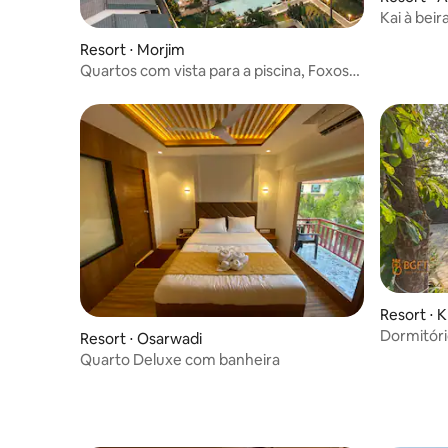
Kai à beir
Resort ⋅ Morjim
Quartos com vista para a piscina, Foxoso
LA Beach Resort
Resort ⋅ 
Dormitóri
Resort ⋅ Osarwadi
Farmstay
Quarto Deluxe com banheira