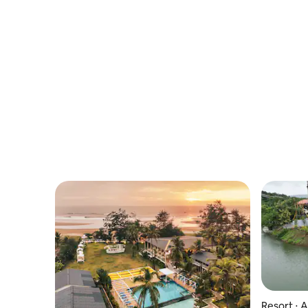
sol (Mountain Bliss Retreat)
piscina
Resort ⋅ A