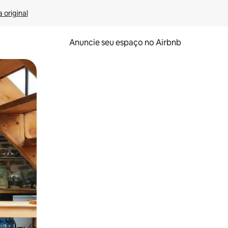
 original
Anuncie seu espaço no Airbnb
 deslizando o dedo na tela.