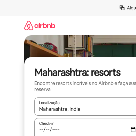
Pular
Algu
para
o
conteúdo
Maharashtra: resorts
Encontre resorts incríveis no Airbnb e faça su
reserva
Localização
Quando os resultados estiverem disponíveis, expl
Check-in