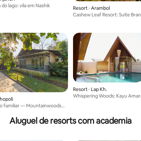
a do lago: vila em Nashik
Resort ⋅ Arambol
Cashew Leaf Resort: Suíte Bra
Resort ⋅ Lap Kh.
Whispering Woods: Kayu Amar
Khopoli
o familiar — Mountainwoods
 Pureveg
Aluguel de resorts com academia