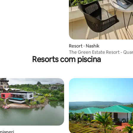
Resort ⋅ Nashik
The Green Estate Resort - Qua
Resorts com piscina
Deluxe com Varanda
njaneri