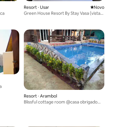
Resort ⋅ Usar
Novo lugar para fi
Novo
nca
Green House Resort By Stay Vasa (vista
para a montanha)
a
Resort ⋅ Arambol
Blissful cottage room @casa obrigado
Arambol Goa