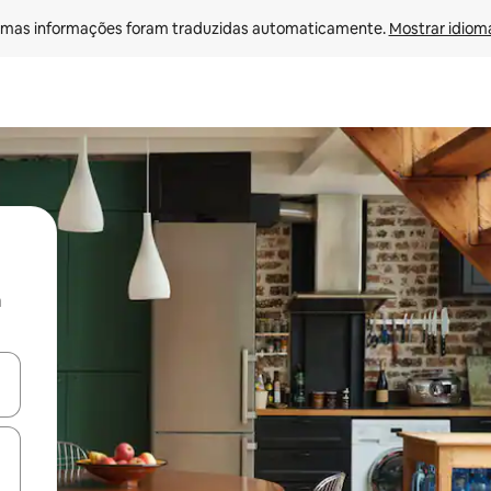
mas informações foram traduzidas automaticamente. 
Mostrar idioma
a
ore-os usando as seta para cima e para baixo do teclado ou tocando e