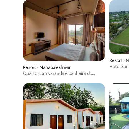
Resort ⋅ 
Hotel Sunr
Resort ⋅ Mahabaleshwar
de Koradi
Quarto com varanda e banheira do
resort - Térreo