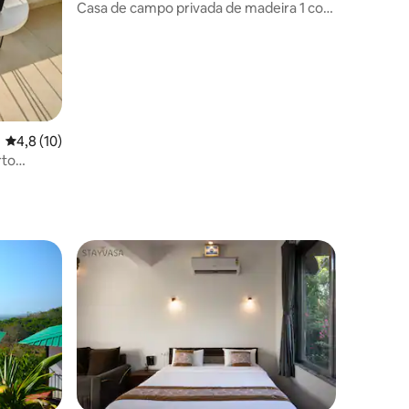
Casa de campo privada de madeira 1 com
piscina, acesso ao resort, Wi-Fi
4,8 de uma avaliação média de 5, 10 avaliações
4,8 (10)
rto