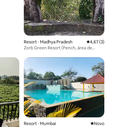
Resort ⋅ Madhya Pradesh
4,67 de uma avaliaçã
4,67 (3)
Zorb Green Resort (Pench, área de
Buffer)
ções
Resort ⋅ Mumbai
Novo lugar para fi
Novo