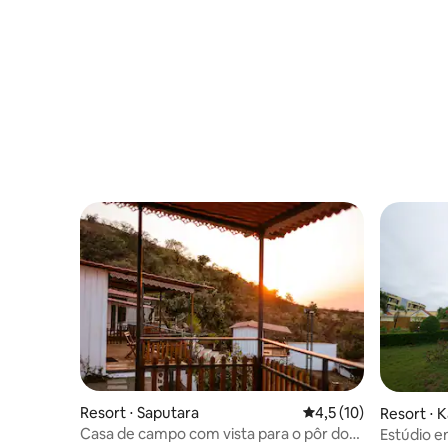
Resort ⋅ Saputara
4,5 de uma avaliação 
4,5 (10)
Resort ⋅ K
Casa de campo com vista para o pôr do
Estúdio e