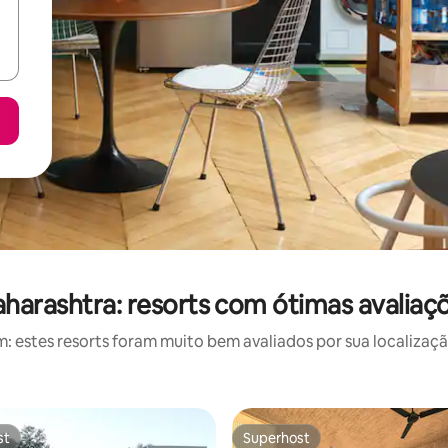
harashtra: resorts com ótimas avaliaç
estes resorts foram muito bem avaliados por sua localizaçã
st
Superhost
st
Superhost