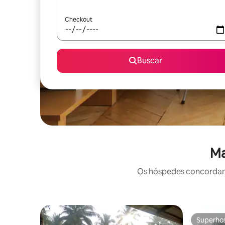
Checkout
Buscar
Ma
Os hóspedes concordam: 
Superho
Superho