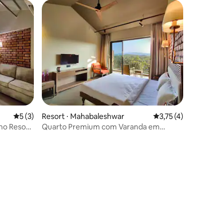
5 de uma avaliação média de 5, 3 avaliações
5 (3)
Resort ⋅ Mahabaleshwar
3,75 de uma avaliaçã
3,75 (4)
no Resort
Quarto Premium com Varanda em
Resort - Primeiro Andar