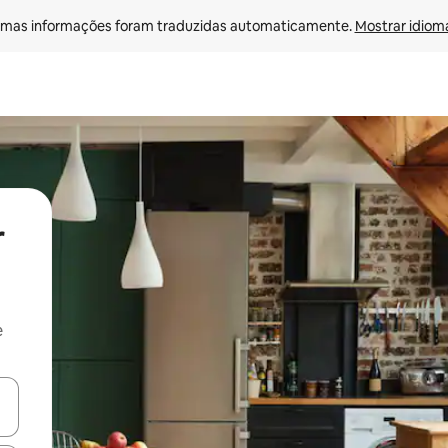
mas informações foram traduzidas automaticamente. 
Mostrar idioma
r
e
ore-os usando as seta para cima e para baixo do teclado ou tocando e