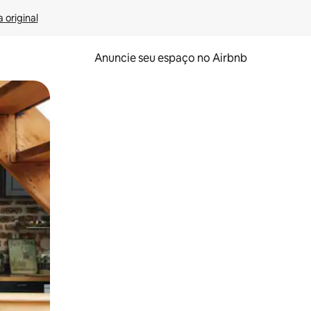
 original
Anuncie seu espaço no Airbnb
 deslizando o dedo na tela.