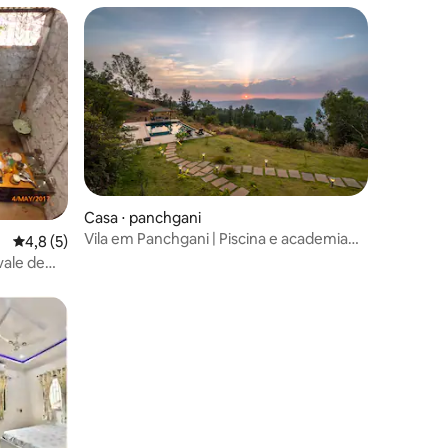
ções
Casa ⋅ panchgani
Vila em Panchgani | Piscina e academia
4,8 de uma avaliação média de 5, 5 avaliações
4,8 (5)
Whistling Thrush
vale de