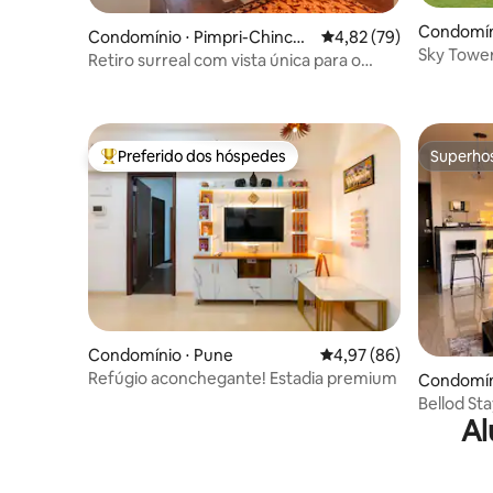
Condomín
Condomínio ⋅ Pimpri-Chinch
4,82 de uma avaliação 
4,82 (79)
Sky Tower
wad
Retiro surreal com vista única para o
2BHK Pro
campo de golfe
Preferido dos hóspedes
Superho
Entre os melhores preferidos dos hóspedes
Superho
Condomínio ⋅ Pune
4,97 de uma avaliação 
4,97 (86)
Refúgio aconchegante! Estadia premium
Condomín
Bellod St
Al