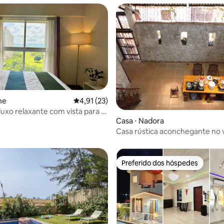
ne
4,91 de uma avaliação média de 5, 23 avalia
4,91 (23)
 luxo relaxante com vista para o
 média de 5, 6 avaliações
Casa ⋅ Nadora
 golfe
Casa rústica aconchegante no 
Nadora.
Preferido dos hóspedes
Preferido dos hóspedes