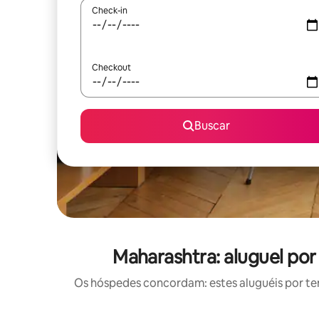
Check-in
Checkout
Buscar
Maharashtra: aluguel p
Os hóspedes concordam: estes aluguéis por t