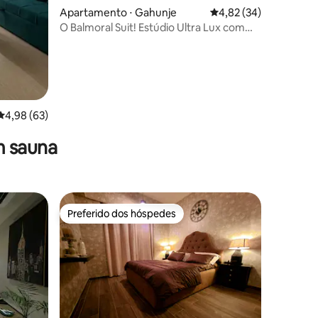
Apartamento ⋅ Gahunje
4,82 de uma avaliação
4,82 (34)
O Balmoral Suit! Estúdio Ultra Lux com
vista para o campo de golfe!
ções
4,98 de uma avaliação média de 5, 63 avaliações
4,98 (63)
m sauna
Preferido dos hóspedes
Preferido dos hóspedes