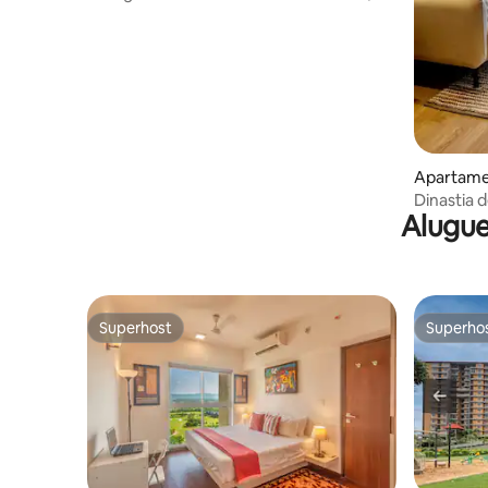
Piscina | Wi-Fi
Apartame
Dinastia d
Alugue
Superhost
Superho
Superhost
Superho