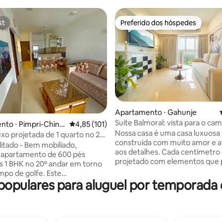
st
Preferido dos hóspedes
st
Preferido dos hóspedes
Apartamento ⋅ Gahunje
Suíte Balmoral: vista para o ca
média de 5, 10 avaliações
to ⋅ Pimpri-Chinc
4,85 de uma avaliação média de 5, 101 avalia
4,85 (101)
golfe, 21º andar
Nossa casa é uma casa luxuosa
uxo projetada de 1 quarto no 20º
construída com muito amor e 
litado - Bem mobiliado,
aos detalhes. Cada centímetro
 apartamento de 600 pés
projetado com elementos que
 1 BHK no 20º andar em torno
proporcionar uma experiência
po de golfe. Este
realmente relaxante e fazer v
populares para aluguel por temporad
to fica de frente para o Grand
rejuvenescer. Tem a vista do 
ium e Western Ghats - uma
Golfe do sofá. Do nascer do so
cada um dos quartos. O
ao pôr do sol à noite, o lugar é 
nto bem equipado tem todas
para ser um paraíso do escritor
dades, incluindo uma cozinha