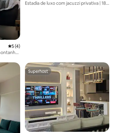
hwad
Estadia de luxo com jacuzzi privativa | 18º
andar
5 de uma avaliação média de 5, 4 avaliações
5 (4)
 montanha
Superhost
os hóspedes
Superhost