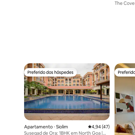
vista panorâmica
The Cove 
campo de 
Preferido dos hóspedes
Preferid
Preferido dos hóspedes
Preferid
Apartamento ⋅ Siolim
4,94 de uma avaliação 
4,94 (47)
Susegad de Ora: 1BHK em North Goa |