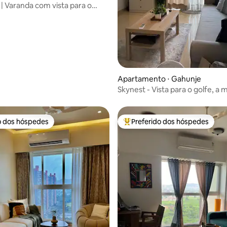
| Varanda com vista para o
golfe | Lodha
Apartamento ⋅ Gahunje
Skynest - Vista para o golfe, a
e o lago, Lodha Belmondo
o dos hóspedes
Preferido dos hóspedes
o dos hóspedes
Entre os melhores preferidos d
média de 5, 47 avaliações