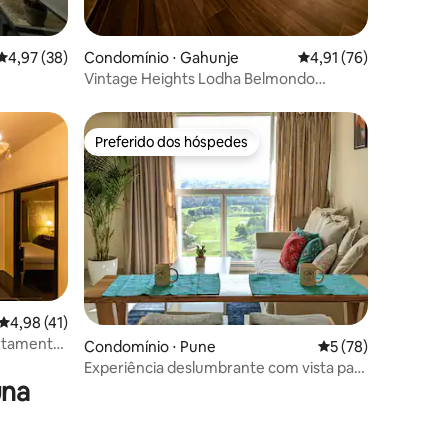
ções
4,97 de uma avaliação média de 5, 38 avaliações
4,97 (38)
Condomínio ⋅ Gahunje
4,91 de uma avaliação
4,91 (76)
Vintage Heights Lodha Belmondo
(campo de golfe) 20º andar
Preferido dos hóspedes
Preferido dos hóspedes
4,98 de uma avaliação média de 5, 41 avaliações
4,98 (41)
artamento
ções
Condomínio ⋅ Pune
5 de uma avaliação
5 (78)
 o golfe
Experiência deslumbrante com vista para
una
o campo de golfe