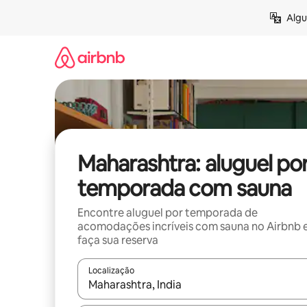
Pular
Algu
para
o
conteúdo
Maharashtra: aluguel po
temporada com sauna
Encontre aluguel por temporada de
acomodações incríveis com sauna no Airbnb 
faça sua reserva
Localização
Quando os resultados estiverem disponíveis, expl