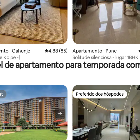
nto ⋅ Gahunje
4,88 de uma avaliação média de 5, 85 avalia
4,88 (85)
Apartamento ⋅ Pune
e Kolpe -|
Solitude silenciosa - lugar 1BHK
l de apartamento para temporada co
st
Preferido dos hóspedes
st
Preferido dos hóspedes