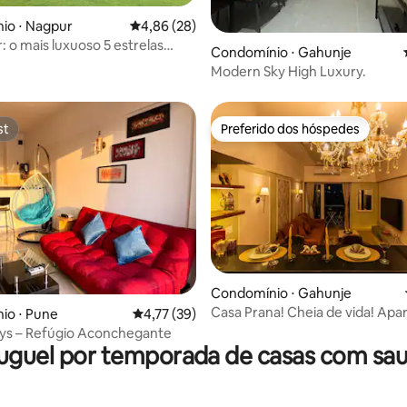
io ⋅ Nagpur
4,86 de uma avaliação média de 5, 28 avalia
4,86 (28)
média de 5, 79 avaliações
: o mais luxuoso 5 estrelas
Condomínio ⋅ Gahunje
ps em Mihan
Modern Sky High Luxury.
st
Preferido dos hóspedes
st
Preferido dos hóspedes
média de 5, 86 avaliações
Condomínio ⋅ Gahunje
Casa Prana! Cheia de vida! Ap
io ⋅ Pune
4,77 de uma avaliação média de 5, 39 avalia
4,77 (39)
em frente ao rio com vista para
ays – Refúgio Aconchegante
uguel por temporada de casas com sa