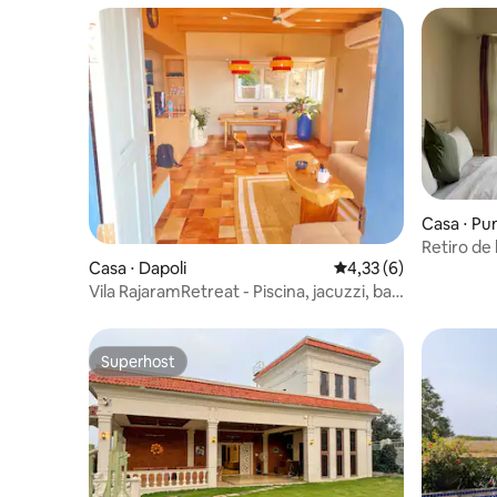
Casa ⋅ Pu
Retiro de
Casa ⋅ Dapoli
4,33 de uma avaliação
4,33 (6)
campo de
Vila RajaramRetreat - Piscina, jacuzzi, bar,
lounge
Superhost
Superhost