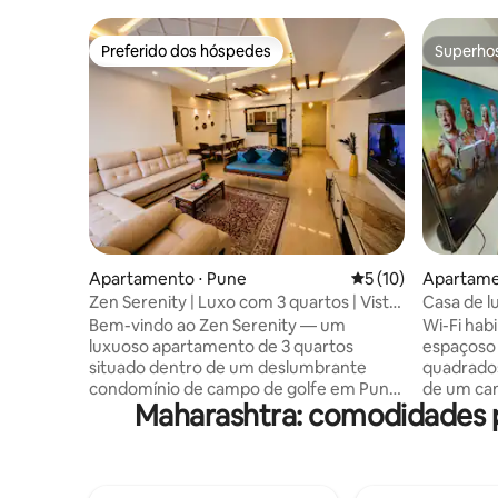
Preferido dos hóspedes
Superho
Preferido dos hóspedes
Superho
Apartamento ⋅ Pune
5 de uma avaliação 
5 (10)
Apartamen
hwad
Zen Serenity | Luxo com 3 quartos | Vista
Casa de l
para o golfe e piscina
andar
Bem-vindo ao Zen Serenity — um
Wi-Fi habi
luxuoso apartamento de 3 quartos
espaçoso
situado dentro de um deslumbrante
quadrados
condomínio de campo de golfe em Pune.
de um cam
Maharashtra: comodidades 
Acorde com vistas deslumbrantes do
apartamen
campo de golfe, relaxe em uma piscina
MCA Stad
de tirar o fôlego ao estilo resort e
vista de 
descanse em uma casa onde um jhula de
apartame
madeira esculpido à mão define o tom.
as comodi