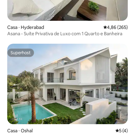
Casa ⋅ Hyderabad
4,86 de uma ava
4,86 (265)
Asana - Suíte Privativa de Luxo com 1 Quarto e Banheira
Superhost
Superhost
Casa ⋅ Oshal
5 de uma 
5 (4)