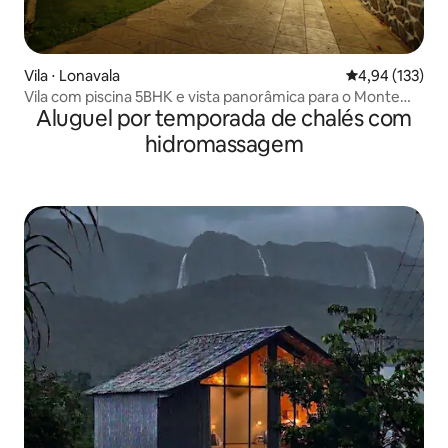
Vila ⋅ Lonavala
4,94 de uma av
4,94 (133)
Vila com piscina 5BHK e vista panorâmica para o Monte
Aluguel por temporada de chalés com
Parmar em Lonavala
hidromassagem