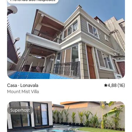
Preferido dos hóspedes
Casa ⋅ Lonavala
4,88 de uma a
4,88 (16)
Mount Mist Villa
Superhost
Superhost