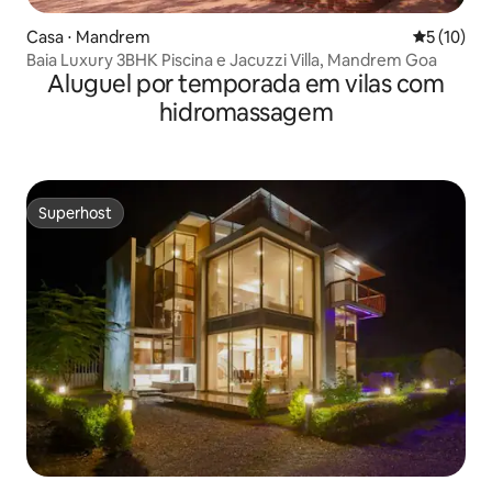
Casa ⋅ Mandrem
5 de uma a
5 (10)
Baia Luxury 3BHK Piscina e Jacuzzi Villa, Mandrem Goa
Aluguel por temporada em vilas com
hidromassagem
Superhost
Superhost