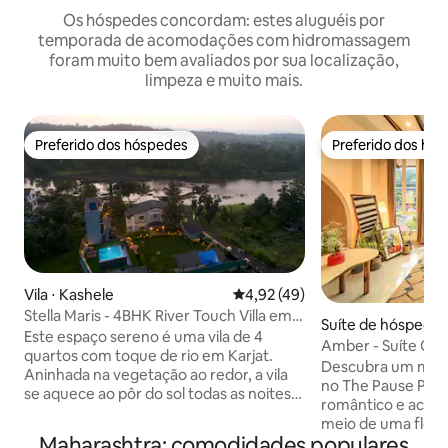
Os hóspedes concordam: estes aluguéis por
temporada de acomodações com hidromassagem
foram muito bem avaliados por sua localização,
limpeza e muito mais.
Preferido dos hóspedes
Preferido dos hó
Preferido dos hóspedes
Preferido dos hó
Vila ⋅ Kashele
4,92 de uma avaliação média de
4,92 (49)
Stella Maris - 4BHK River Touch Villa em
Suíte de hóspedes 
Karjat
Este espaço sereno é uma vila de 4
Amber - Suíte Gl
quartos com toque de rio em Karjat.
| Pause Project
Descubra um mund
Aninhada na vegetação ao redor, a vila
no The Pause Proj
se aquece ao pôr do sol todas as noites
romântico e acon
criando sua própria bela pintura! Com
meio de uma flor
um Machan para saborear seu café da
Maharashtra: comodidades populares
Siolim, no norte de Goa. Per