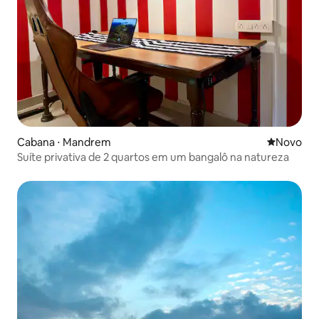
Cabana ⋅ Mandrem
Novo lugar
Novo
Suíte privativa de 2 quartos em um bangalô na natureza