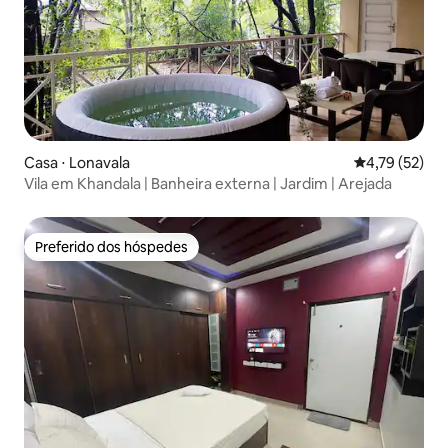
Casa ⋅ Lonavala
4,79 de uma a
4,79 (52)
Vila em Khandala | Banheira externa | Jardim | Arejada
Preferido dos hóspedes
Preferido dos hóspedes