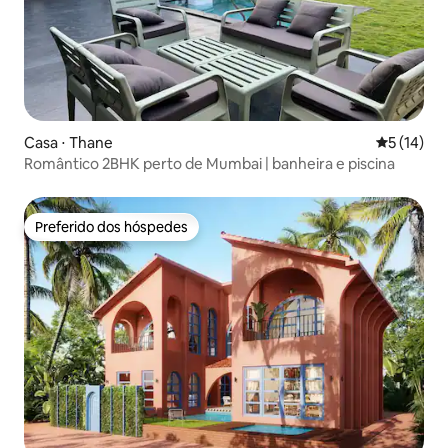
Casa ⋅ Thane
5 de uma a
5 (14)
Romântico 2BHK perto de Mumbai | banheira e piscina
Preferido dos hóspedes
Preferido dos hóspedes