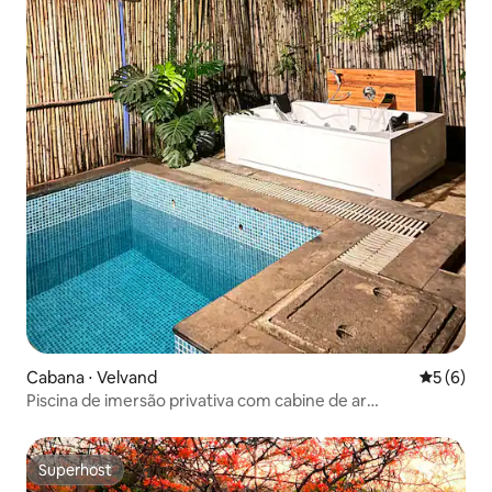
Cabana ⋅ Velvand
5 de uma 
5 (6)
Piscina de imersão privativa com cabine de ar
condicionado e jacuzzi
Superhost
Superhost