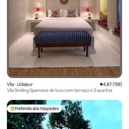
Vila ⋅ Udaipur
4,87 de uma av
4,87 (158)
Vila Smiling Sparrows de luxo com terraço e 2 quartos
Preferido dos hóspedes
Entre os melhores preferidos dos hóspedes