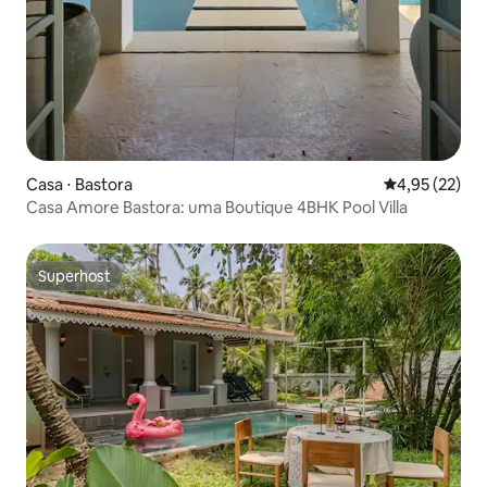
Casa ⋅ Bastora
4,95 de uma a
4,95 (22)
Casa Amore Bastora: uma Boutique 4BHK Pool Villa
Superhost
Superhost