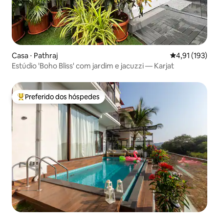
Casa ⋅ Pathraj
4,91 de uma av
4,91 (193)
Estúdio 'Boho Bliss' com jardim e jacuzzi — Karjat
Preferido dos hóspedes
Entre os melhores preferidos dos hóspedes