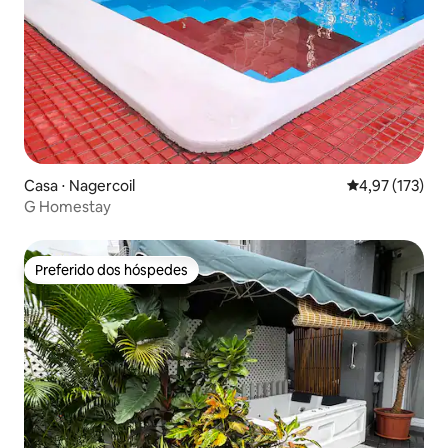
Casa ⋅ Nagercoil
4,97 de uma av
4,97 (173)
G Homestay
Preferido dos hóspedes
Preferido dos hóspedes