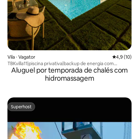
Vila ⋅ Vagator
4,9 de uma a
4,9 (10)
TBKvilla11|piscina privativa|backup de energia com
Aluguel por temporada de chalés com
inversor|zelador
hidromassagem
Superhost
Superhost