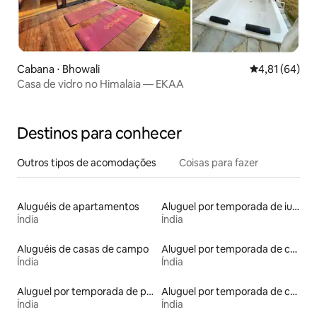
Cabana ⋅ Bhowali
4,81 de uma a
4,81 (64)
Casa de vidro no Himalaia — EKAA
Destinos para conhecer
Outros tipos de acomodações
Coisas para fazer
Aluguéis de apartamentos
Aluguel por temporada de iurtas
Índia
Índia
Aluguéis de casas de campo
Aluguel por temporada de cavernas
Índia
Índia
Aluguel por temporada de prédios religiosos
Aluguel por temporada de castelos
Índia
Índia