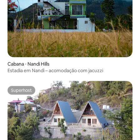
Cabana ⋅ Nandi Hills
Estadia em Nandi – acomodação com jacuzzi
Superhost
Superhost