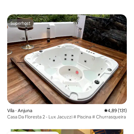
Superhost
Superhost
Vila ⋅ Anjuna
4,89 de uma av
4,89 (131)
Casa Da Floresta 2 - Lux Jacuzzi # Piscina # Churrasqueira