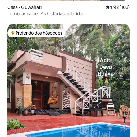
Casa ⋅ Guwahati
4,92 de uma av
4,92 (103)
Lembrança de “As histórias coloridas”
Preferido dos hóspedes
Entre os melhores preferidos dos hóspedes