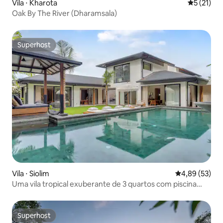
Vila ⋅ Kharota
5 de uma a
5 (21)
Oak By The River (Dharamsala)
Superhost
Superhost
Vila ⋅ Siolim
4,89 de uma a
4,89 (53)
Uma vila tropical exuberante de 3 quartos com piscina
privativa
Superhost
Superhost