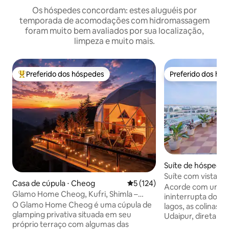
Os hóspedes concordam: estes aluguéis por
temporada de acomodações com hidromassagem
foram muito bem avaliados por sua localização,
limpeza e muito mais.
Preferido dos hóspedes
Preferido dos hó
Entre os melhores preferidos dos hóspedes
Preferido dos hó
Suíte de hóspedes
Suíte com vista par
Casa de cúpula ⋅ Cheog
5 de uma avaliação média de 
5 (124)
privativo | Vista pa
Acorde com uma v
Glamo Home Cheog, Kufri, Shimla –
ininterrupta do na
acomodação privativa
O Glamo Home Cheog é uma cúpula de
lagos, as colinas e
glamping privativa situada em seu
Udaipur, diretame
próprio terraço com algumas das
privativo. Situada no topo de uma colina