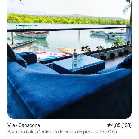
Vila ⋅ Canacona
4,85 de uma av
4,85 (103)
A vila da baía a 1 minuto de carro da praia sul de Goa