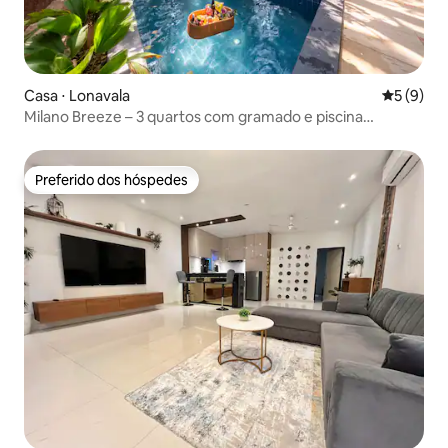
Casa ⋅ Lonavala
5 de uma 
5 (9)
Milano Breeze – 3 quartos com gramado e piscina
privativa
Preferido dos hóspedes
Preferido dos hóspedes