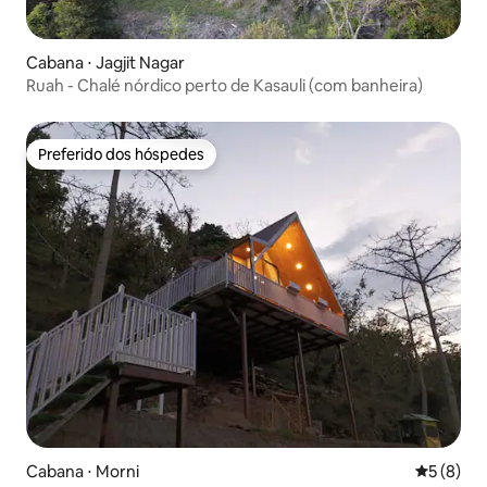
Cabana ⋅ Jagjit Nagar
Ruah - Chalé nórdico perto de Kasauli (com banheira)
Preferido dos hóspedes
Preferido dos hóspedes
Cabana ⋅ Morni
5 de uma 
5 (8)