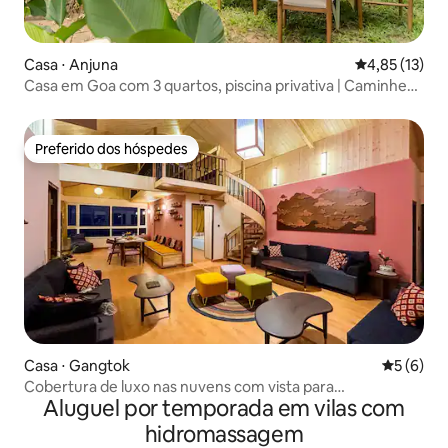
Casa ⋅ Anjuna
4,85 de uma a
4,85 (13)
Casa em Goa com 3 quartos, piscina privativa | Caminhe
até a praia de Anjuna
Preferido dos hóspedes
Preferido dos hóspedes
Casa ⋅ Gangtok
5 de uma 
5 (6)
Cobertura de luxo nas nuvens com vista para
Aluguel por temporada em vilas com
Kanchenjungaunga
hidromassagem