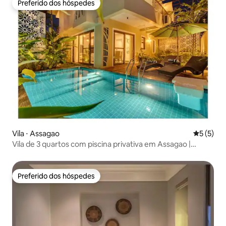
Preferido dos hóspedes
Preferido dos hóspedes
Vila ⋅ Assagao
5 de uma 
5 (5)
Vila de 3 quartos com piscina privativa em Assagao |
Sukham Stays
Preferido dos hóspedes
Preferido dos hóspedes