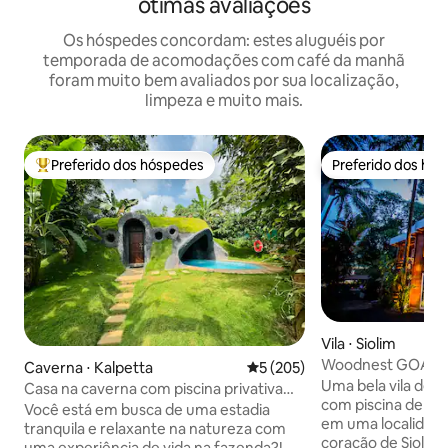
ótimas avaliações
Os hóspedes concordam: estes aluguéis por
temporada de acomodações com café da manhã
foram muito bem avaliados por sua localização,
limpeza e muito mais.
Preferido dos hóspedes
Preferido dos hó
Entre os melhores preferidos dos hóspedes
Preferido dos hó
Vila ⋅ Siolim
Woodnest GOA co
Caverna ⋅ Kalpetta
5 de uma avaliação média de 
5 (205)
hidromassagem
Uma bela vila de 
Casa na caverna com piscina privativa
com piscina de h
por Rivertree FarmStay
Você está em busca de uma estadia
em uma localidade 
tranquila e relaxante na natureza com
coração de Siolim.
uma experiência de vida na fazenda?!