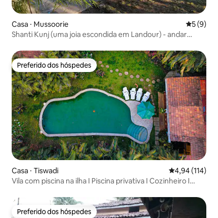
Casa ⋅ Mussoorie
5 de uma 
5 (9)
Shanti Kunj (uma joia escondida em Landour) - andar
principal
Preferido dos hóspedes
Preferido dos hóspedes
Casa ⋅ Tiswadi
4,94 de uma av
4,94 (114)
Vila com piscina na ilha I Piscina privativa I Cozinheiro I
Funcionários I Wi-Fi
Preferido dos hóspedes
Preferido dos hóspedes