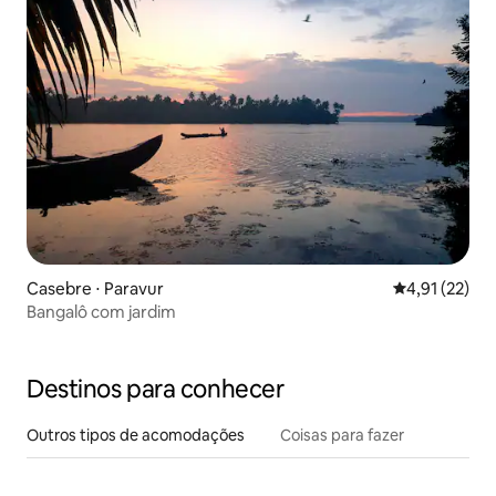
Casebre ⋅ Paravur
4,91 de uma a
4,91 (22)
Bangalô com jardim
Destinos para conhecer
Outros tipos de acomodações
Coisas para fazer