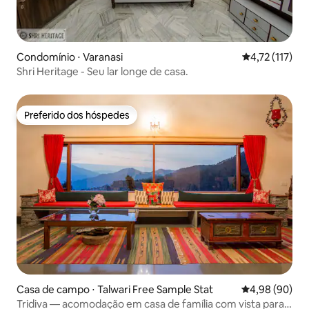
Condomínio ⋅ Varanasi
4,72 de uma av
4,72 (117)
Shri Heritage - Seu lar longe de casa.
Preferido dos hóspedes
Preferido dos hóspedes
Casa de campo ⋅ Talwari Free Sample Stat
4,98 de uma av
4,98 (90)
Tridiva — acomodação em casa de família com vista para o