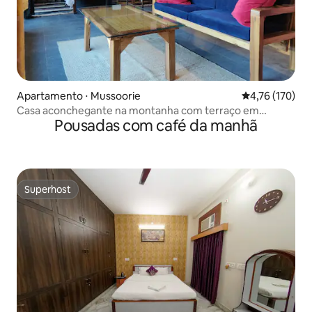
Apartamento ⋅ Mussoorie
4,76 de uma av
4,76 (170)
Casa aconchegante na montanha com terraço em
Pousadas com café da manhã
Landour!
Superhost
Superhost