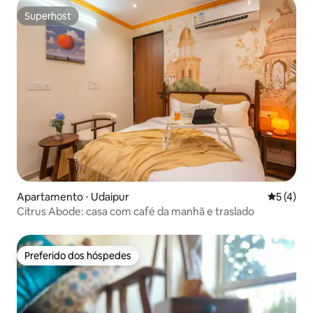
Superhost
Superhost
Apartamento ⋅ Udaipur
5 de uma 
5 (4)
Citrus Abode: casa com café da manhã e traslado
Preferido dos hóspedes
Preferido dos hóspedes