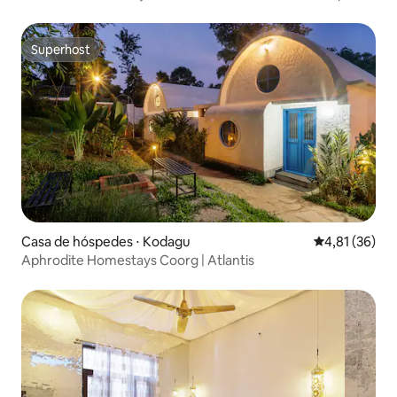
Himalaia
Superhost
Superhost
Casa de hóspedes ⋅ Kodagu
4,81 de uma a
4,81 (36)
Aphrodite Homestays Coorg | Atlantis