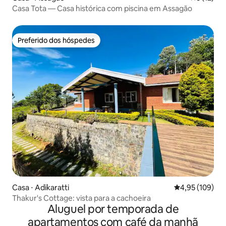
Casa Tota — Casa histórica com piscina em Assagão
Preferido dos hóspedes
Preferido dos hóspedes
Casa ⋅ Adikaratti
4,95 de uma av
4,95 (109)
Thakur's Cottage: vista para a cachoeira
Aluguel por temporada de
apartamentos com café da manhã