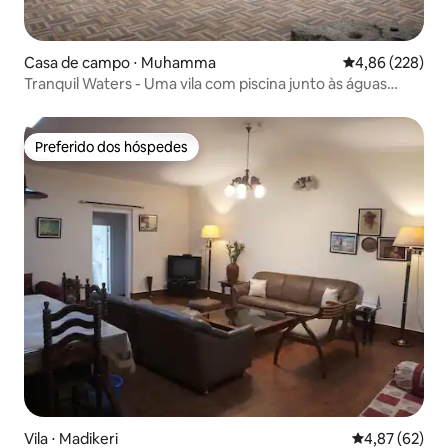
Casa de campo ⋅ Muhamma
4,86 de uma ava
4,86 (228)
Tranquil Waters - Uma vila com piscina junto às águas
tranquilas
Preferido dos hóspedes
Preferido dos hóspedes
Vila ⋅ Madikeri
4,87 de uma a
4,87 (62)