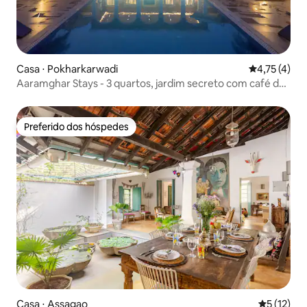
Casa ⋅ Pokharkarwadi
4,75 de uma 
4,75 (4)
Aaramghar Stays - 3 quartos, jardim secreto com café da
manhã
Preferido dos hóspedes
Preferido dos hóspedes
Casa ⋅ Assagao
5 de uma a
5 (12)