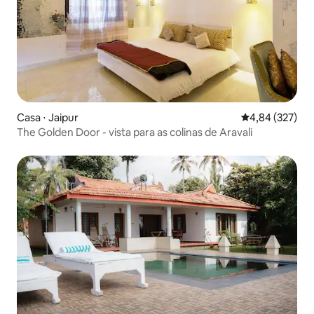
Casa ⋅ Jaipur
4,84 de uma av
4,84 (327)
The Golden Door - vista para as colinas de Aravali