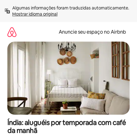
Pular
Algumas informações foram traduzidas automaticamente. 
para
Mostrar idioma original
o
conteúdo
Anuncie seu espaço no Airbnb
Índia: aluguéis por temporada com café
da manhã