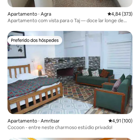
Apartamento ⋅ Agra
4,84 de uma av
4,84 (373)
Apartamento com vista para o Taj — doce lar longe de
casa
Preferido dos hóspedes
Preferido dos hóspedes
Apartamento ⋅ Amritsar
4,91 de uma av
4,91 (100)
Cocoon - entre neste charmoso estúdio privado!