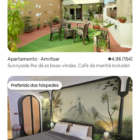
Apartamento ⋅ Amritsar
4,96 de uma av
4,96 (154)
Sunnyside lhe dá as boas-vindas. Café da manhã incluído!
Preferido dos hóspedes
Preferido dos hóspedes