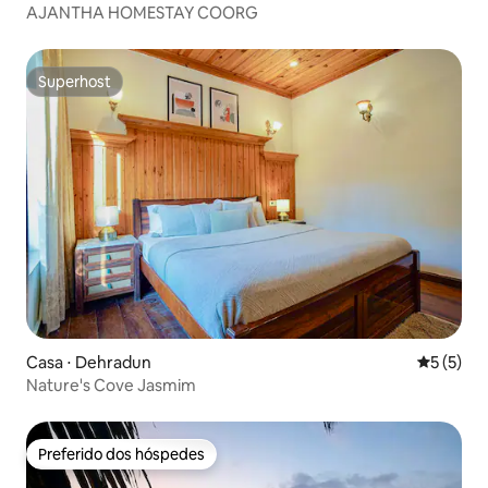
AJANTHA HOMESTAY COORG
Superhost
Superhost
Casa ⋅ Dehradun
5 de uma 
5 (5)
Nature's Cove Jasmim
Preferido dos hóspedes
Preferido dos hóspedes