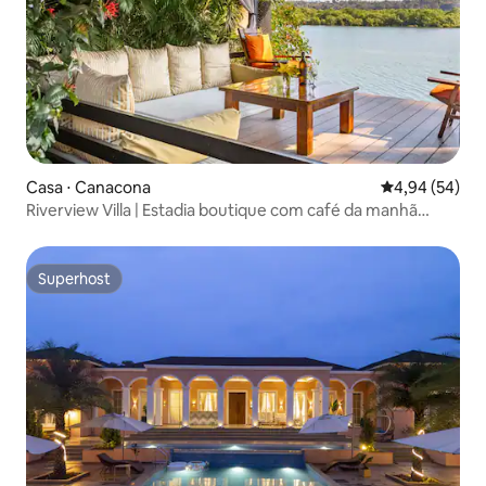
Casa ⋅ Canacona
4,94 de uma a
4,94 (54)
Riverview Villa | Estadia boutique com café da manhã
diário
Superhost
Superhost