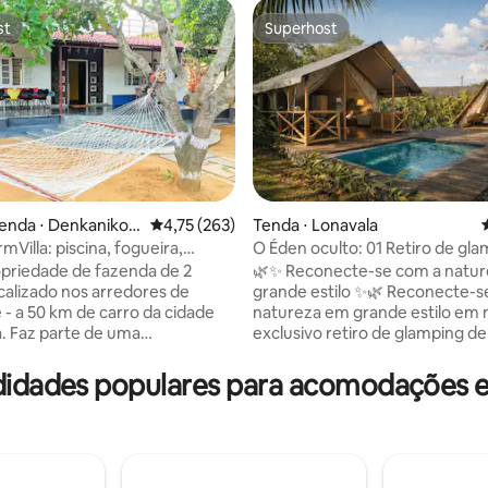
st
Superhost
st
Superhost
enda ⋅ Denkanikott
4,75 de uma avaliação média de 5, 263 avalia
4,75 (263)
Tenda ⋅ Lonavala
Villa: piscina, fogueira,
O Éden oculto: 01 Retiro de gl
média de 5, 64 avaliações
selva enevoada
priedade de fazenda de 2
🌿✨ Reconecte-se com a natu
grande estilo ✨🌿 Reconecte-se com a
 - a 50 km de carro da cidade
natureza em grande estilo em 
a. Faz parte de uma
exclusivo retiro de glamping d
de de 33 acres e cheia de
metros quadrados🏕️, situado n
ao redor - montanhas, árvores,
cumeeira cênica das serenas 
didades populares para acomodações
 e lago na frente. Um lugar
de Karla ⛰️🌄 Esta acomodação única
 onde você pode relaxar com
tem duas tendas luxuosas ⛺ Pe
os e familiares, um refúgio
para casais 💑 ou famílias pequ
da da cidade! Nova PISCINA
Procurando privacidade🤫, paz 
r de
panorâmicas para a montanha 🌅 Deix