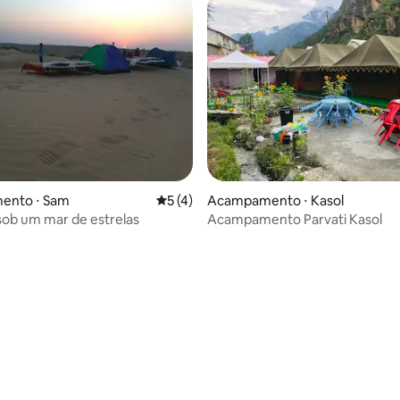
ento ⋅ Sam
5 de uma avaliação média de 5, 4 avalia
5 (4)
Acampamento ⋅ Kasol
sob um mar de estrelas
Acampamento Parvati Kasol