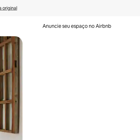
 original
Anuncie seu espaço no Airbnb
 deslizando o dedo na tela.