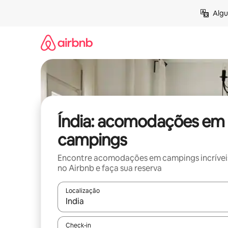
Pular
Algu
para
o
conteúdo
Índia: acomodações em
campings
Encontre acomodações em campings incrívei
no Airbnb e faça sua reserva
Localização
Quando os resultados estiverem disponíveis, expl
Check-in