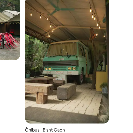
ções
Ônibus ⋅ Bisht Gaon