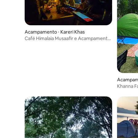
Acampamento ⋅ Kareri Khas
Café Himalaia Musaafir e Acampamento
KARERI
Acampame
Khanna F
Aventura