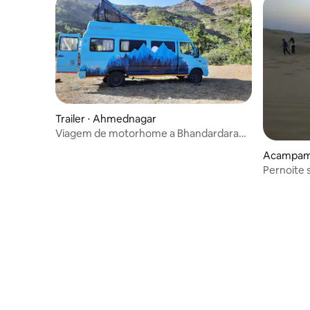
Trailer ⋅ Ahmednagar
Viagem de motorhome a Bhandardara
saindo de Pune
Acampam
Pernoite 