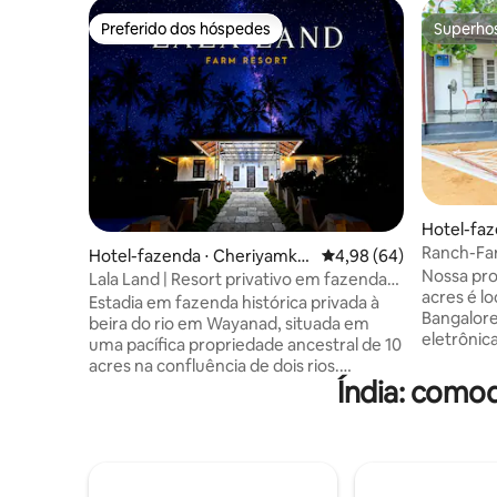
Preferido dos hóspedes
Superho
Preferido dos hóspedes
Superho
Hotel-faz
a R.F.
Ranch-Farm
Hotel-fazenda ⋅ Cheriyamkol
4,98 de uma avaliação 
4,98 (64)
natureza
Nossa pro
ly
Lala Land | Resort privativo em fazenda
acres é localizado nos arredores de
histórica à beira-rio
Estadia em fazenda histórica privada à
Bangalore
beira do rio em Wayanad, situada em
eletrônic
uma pacífica propriedade ancestral de 10
proprieda
acres na confluência de dois rios.
natureza 
Índia: como
Rodeada por plantações exuberantes e
céu claro
natureza, a estadia oferece passeios
agradável
gratuitos de balsa de bambu e barco
seus amig
rural, uma caminhada panorâmica pela
perfeito da vi
barragem, acesso privativo ao lago e
já aberta!!! Você pode desfruta
caminhadas pela plantação. Desfrute de