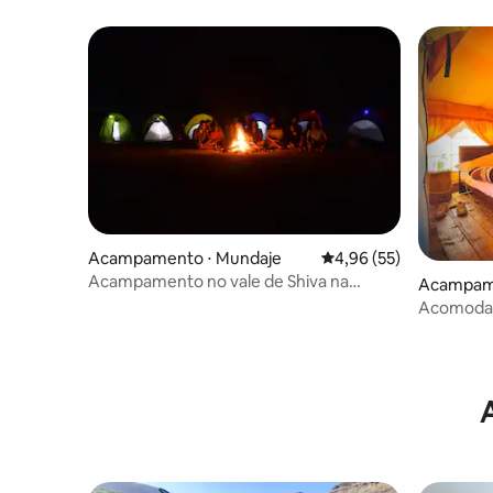
Acampamento ⋅ Mundaje
4,96 de uma avaliação 
4,96 (55)
Acampamento no vale de Shiva na
Acampame
cordilheira de Kuduremukh
Acomodaçã
em Musso