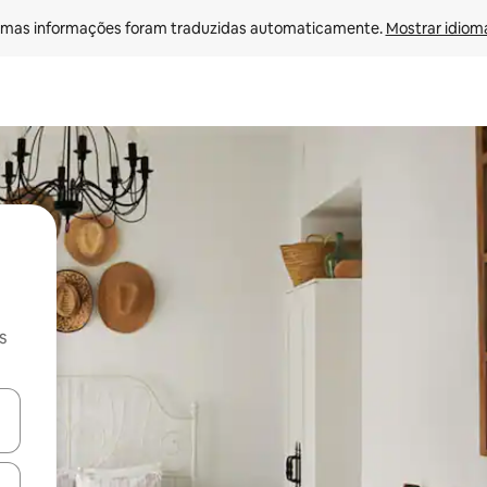
mas informações foram traduzidas automaticamente. 
Mostrar idioma
s
ore-os usando as seta para cima e para baixo do teclado ou tocando e