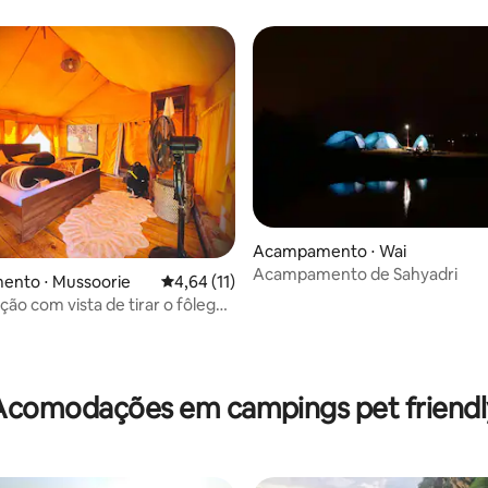
Acampamento ⋅ Wai
média de 5, 55 avaliações
Acampamento de Sahyadri
nto ⋅ Mussoorie
4,64 de uma avaliação média de 5, 11 avalia
4,64 (11)
o com vista de tirar o fôlego
orie
Acomodações em campings pet friendl