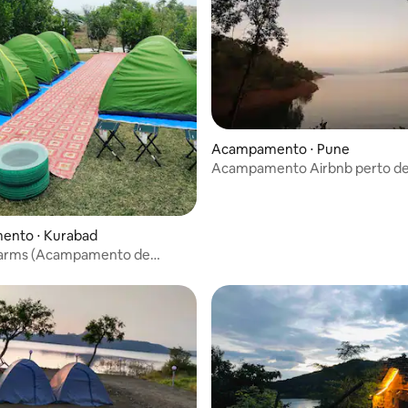
Acampamento ⋅ Pune
Acampamento Airbnb perto de
ForesTale
nto ⋅ Kurabad
arms (Acampamento de
)