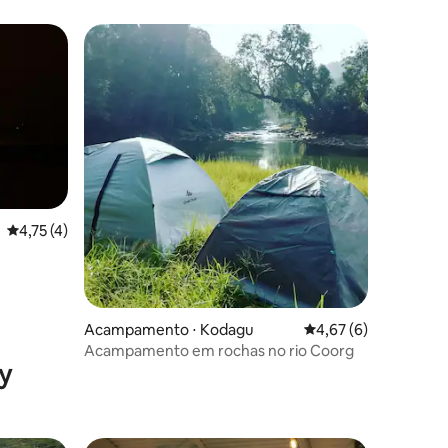
4,75 de uma avaliação média de 5, 4 avaliações
4,75 (4)
ções
Acampamento ⋅ Kodagu
4,67 de uma avaliaçã
4,67 (6)
Acampamento em rochas no rio Coorg
y