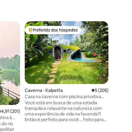
Casebre 
Preferido dos hóspedes
Preferi
Entre os melhores preferidos dos hóspedes
Preferi
O Éden oc
montanha
Seja mui
Eden 🏡 Um refúgio privado em uma
cabana cr
onde o r
Situado 
privativo
🏔️ 🌊 Este retiro oferece 🫴 Experiências
inesquec
ções
externos.
Caverna ⋅ Kalpetta
5 de uma avaliação 
5 (205)
Absorva o
lembranç
Casa na caverna com piscina privativa
estrelas. Projetada cuidadosamente para
por Rivertree FarmStay
Você está em busca de uma estadia
acomodar
tranquila e relaxante na natureza com
,91 de uma avaliação média de 5, 201 avaliações
4,91 (201)
hóspedes,
uma experiência de vida na fazenda?!
ativa à
privacida
Então é perfeito para você... Feito para
 do rio
escapadi
casais e famílias com uma cachoeira para
politan
uma piscina privada aberta anexada ao