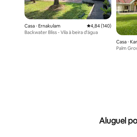
Casa ⋅ Ernakulam
4,84 de uma avaliação m
4,84 (140)
Backwater Bliss - Vila à beira d'água
Casa ⋅ Ka
Palm Grov
Aluguel p