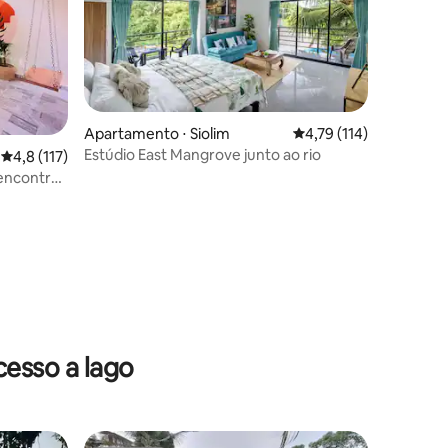
Apartamento ⋅ Siolim
4,79 de uma avaliação 
4,79 (114)
Estúdio East Mangrove junto ao rio
4,8 de uma avaliação média de 5, 117 avaliações
4,8 (117)
 encontra
ções
esso a lago