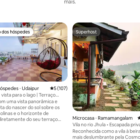
mais.
o dos hóspedes
Superhost
o dos hóspedes
Superhost
hóspedes ⋅ Udaipur
5 de uma avaliação média de 5, 107 avalia
5 (107)
vista para o lago | Terraço
média de 5, 59 avaliações
 Vista para Aravalli
om uma vista panorâmica e
pta do nascer do sol sobre os
colinas e o horizonte de
Microcasa ⋅ Ramamangalam
4
diretamente do seu terraço
Vila no rio Jhula • Escapada priv
beira do rio
Reconhecida como a vila à beira
ra no coração da cidade, esta
mais deslumbrante pela Cosmo
tique de 2 quartos oferece uma