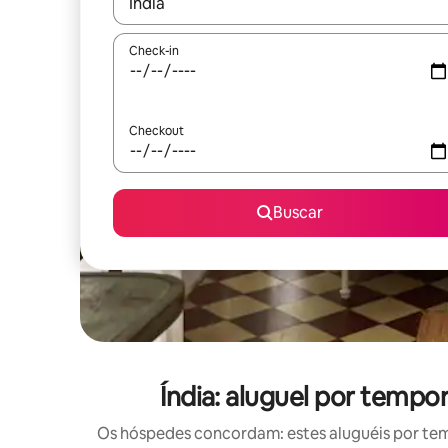
Quando os resultados estiverem disponíveis, expl
Check-in
Checkout
Buscar
Índia: aluguel por temp
Os hóspedes concordam: estes aluguéis por te