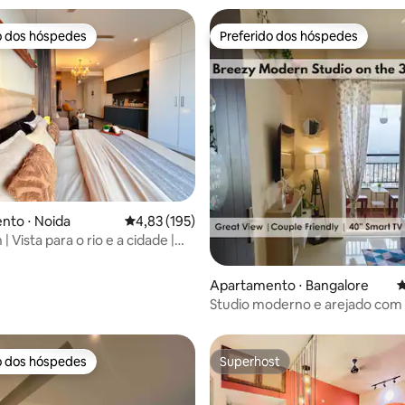
o dos hóspedes
Preferido dos hóspedes
o dos hóspedes
Preferido dos hóspedes
édia de 5, 107 avaliações
nto ⋅ Noida
4,83 de uma avaliação média de 5, 195 avalia
4,83 (195)
| Vista para o rio e a cidade |
Apartamento ⋅ Bangalore
4
Studio moderno e arejado com 
condicionado em um arranha-c
Urban Iris
o dos hóspedes
Superhost
o dos hóspedes
Superhost