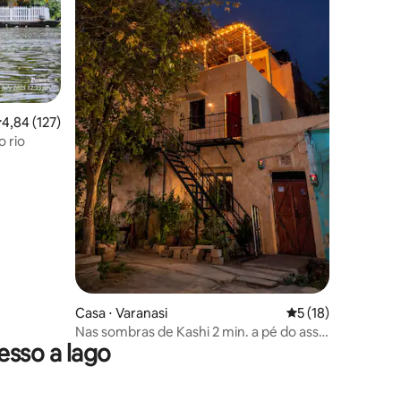
ções
,84 de uma avaliação média de 5, 127 avaliações
4,84 (127)
o rio
Casa ⋅ Varanasi
5 de uma avaliação
5 (18)
Nas sombras de Kashi 2 min. a pé do assi
sso a lago
ghat