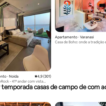
édia de 5, 131 avaliações
Apartamento ⋅ Varanasi
Casa de Boho: onde a tradição
o conforto moderno
nto ⋅ Noida
4,9 de uma avaliação média de 5, 301 avalia
4,9 (301)
Rock - 41º andar com vista
r temporada casas de campo de com ac