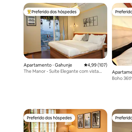
Preferido dos hóspedes
Preferid
Entre os melhores preferidos dos hóspedes
Preferid
Apartamento ⋅ Gahunje
4,99 de uma avaliação m
4,99 (107)
The Manor - Suíte Elegante com vista
Apartame
para o horizonte da cidade
Boho 36th 
Espaçoso
Preferido dos hóspedes
Preferid
Preferido dos hóspedes
Preferid