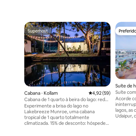
Superhost
Preferid
Superhost
Preferid
Suíte de 
Suíte com 
Cabana ⋅ Kollam
4,92 de uma avaliação 
4,92 (59)
privativo |
Acorde c
Cabana de 1 quarto à beira do lago: rede,
ininterru
acesso ao lago e vistas
Experimente a brisa do lago no
lagos, as 
Lakebreeze Munroe, uma cabana
Udaipur, 
tropical de 1 quarto totalmente
privativo. Situada no topo de uma colina
climatizada. 15% de desconto: hóspedes
encantado
com as melhores avaliações (4,8+⭐ e
suíte bou
mínimo de 3 avaliações) >Quartos com