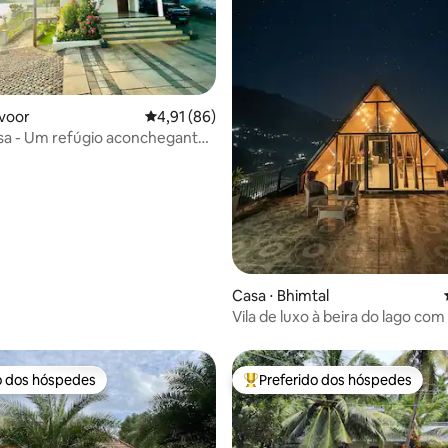
voor
4,91 de uma avaliação média de 5, 86 avalia
4,91 (86)
 média de 5, 5 avaliações
sa - Um refúgio aconchegante
rio.
Casa ⋅ Bhimtal
Vila de luxo à beira do lago com
e deck privativo · Bhimtal
o dos hóspedes
Preferido dos hóspedes
o dos hóspedes
Entre os melhores preferidos d