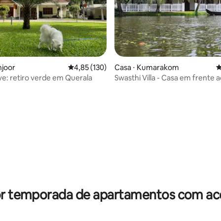
édia de 5, 140 avaliações
njoor
4,85 de uma avaliação média de 5, 130 avalia
4,85 (130)
Casa ⋅ Kumarakom
4
e: retiro verde em Querala
Swasthi Villa - Casa em frente a
or temporada de apartamentos com ace