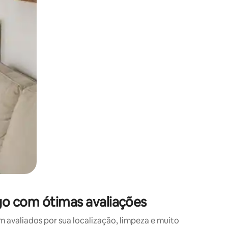
 deslizando o dedo na tela.
go com ótimas avaliações
valiados por sua localização, limpeza e muito