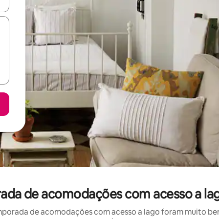
ore-os usando as seta para cima e para baixo do teclado ou tocando e
orada de acomodações com acesso a la
mporada de acomodações com acesso a lago foram muito bem a