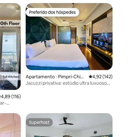
Preferido dos hóspedes
Preferido dos hóspedes
ções
Apartamento ⋅ Pimpri-Chinc
4,92 de uma avaliação 
4,92 (142)
hwad
Jacuzzi privativa: estúdio ultra luxuoso
no último andar
,89 de uma avaliação média de 5, 116 avaliações
4,89 (116)
ar-
éu –
Superhost
Superhost