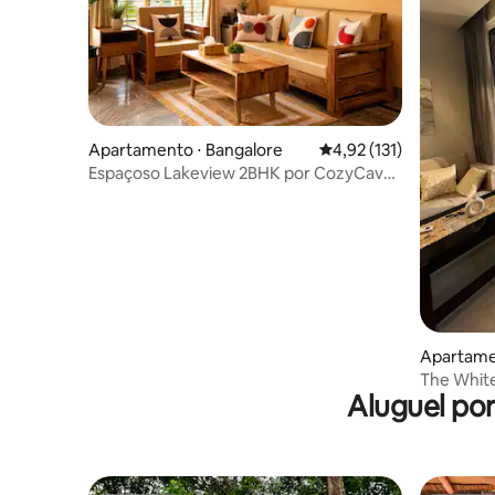
Apartamento ⋅ Bangalore
4,92 de uma avaliação m
4,92 (131)
Espaçoso Lakeview 2BHK por CozyCave |
BSU101
Apartame
The White
Aluguel po
para o rio