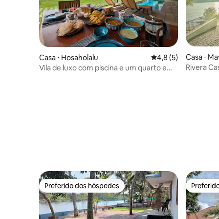
Casa ⋅ Ma
Casa ⋅ Hosaholalu
4,8 de uma avaliação
4,8 (5)
Rivera Ca
Vila de luxo com piscina e um quarto em
à beira do 
Kabini Nagarhole
Preferido dos hóspedes
Preferid
Preferido dos hóspedes
Preferid