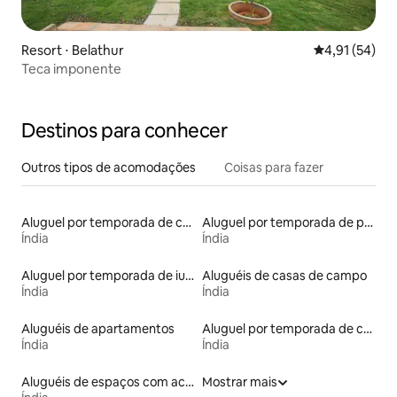
Resort ⋅ Belathur
4,91 de uma a
4,91 (54)
Teca imponente
Destinos para conhecer
Outros tipos de acomodações
Coisas para fazer
Aluguel por temporada de cavernas
Aluguel por temporada de prédios religiosos
Índia
Índia
Aluguel por temporada de iurtas
Aluguéis de casas de campo
Índia
Índia
Aluguéis de apartamentos
Aluguel por temporada de castelos
Índia
Índia
Aluguéis de espaços com acesso direto a pistas de esqui
Mostrar mais