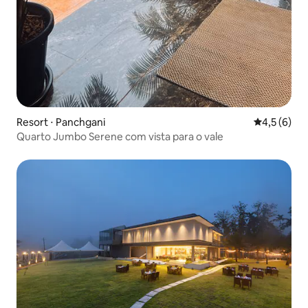
Resort ⋅ Panchgani
4,5 de uma 
4,5 (6)
Quarto Jumbo Serene com vista para o vale