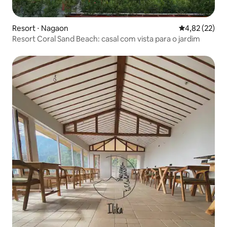
Resort ⋅ Nagaon
4,82 de uma a
4,82 (22)
Resort Coral Sand Beach: casal com vista para o jardim