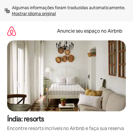
Pular
Algumas informações foram traduzidas automaticamente. 
para
Mostrar idioma original
o
conteúdo
Anuncie seu espaço no Airbnb
Índia: resorts
Encontre resorts incríveis no Airbnb e faça sua reserva