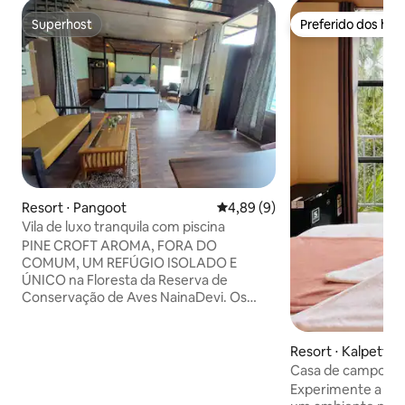
Superhost
Preferido dos hó
Superhost
Preferido dos hó
Resort ⋅ Pangoot
4,89 de uma avaliação média d
4,89 (9)
Vila de luxo tranquila com piscina
PINE CROFT AROMA, FORA DO
COMUM, UM REFÚGIO ISOLADO E
ÚNICO na Floresta da Reserva de
Conservação de Aves NainaDevi. Os
hóspedes devem levar itens essenciais,
MOCHILAS E BOLSAS DE MÃO. MALAS
OU BAGAGENS COM RODINHAS NÃO
Resort ⋅ Kalpetta
SÃO PERMITIDOS. OS HÓSPEDES
Casa de campo pr
ESTACIONAM SEU VEÍCULO EM
camas e vista par
Experimente a má
PANGOT, SÃO TRANSPORTADOS DE