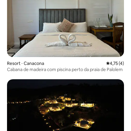
Resort ⋅ Canacona
4,75 de uma 
4,75 (4)
Cabana de madeira com piscina perto da praia de Palolem