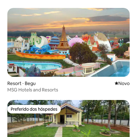
Resort ⋅ Begu
Novo lugar
Novo
MSG Hotels and Resorts
Preferido dos hóspedes
Preferido dos hóspedes