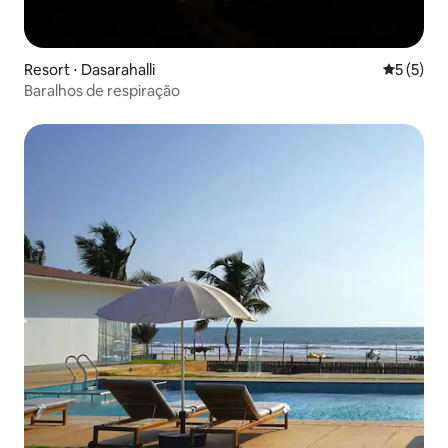
Resort ⋅ Dasarahalli
5 de uma 
5 (5)
Baralhos de respiração