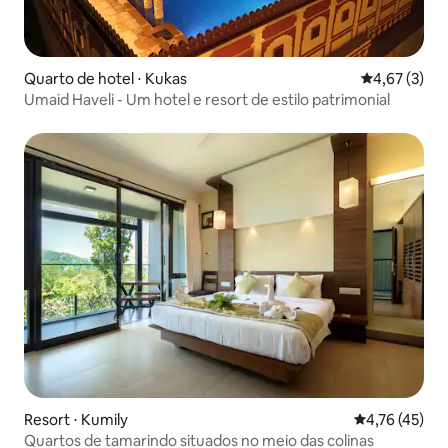
Quarto de hotel ⋅ Kukas
4,67 de uma 
4,67 (3)
Umaid Haveli - Um hotel e resort de estilo patrimonial
Resort ⋅ Kumily
4,76 de uma a
4,76 (45)
Quartos de tamarindo situados no meio das colinas