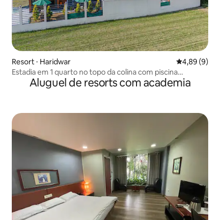
Resort ⋅ Haridwar
4,89 de uma 
4,89 (9)
Estadia em 1 quarto no topo da colina com piscina
Aluguel de resorts com academia
compartilhada