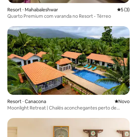
Resort ⋅ Mahabaleshwar
5 de uma 
5 (3)
Quarto Premium com varanda no Resort - Térreo
Resort ⋅ Canacona
Novo lugar
Novo
Moonlight Retreat | Chalés aconchegantes perto de
Palolem - Piscina