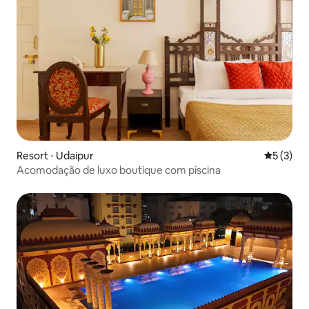
Resort ⋅ Udaipur
5 de uma 
5 (3)
Acomodação de luxo boutique com piscina