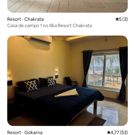
Resort ⋅ Chakrata
5 de uma 
5 (3)
Casa de campo 1 no Ilika Resort Chakrata
Resort ⋅ Gokarna
4,77 de uma a
4,77 (53)