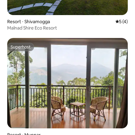
Resort ⋅ Shivamogga
5 de uma 
5 (4)
Malnad Shire Eco Resort
Superhost
Superhost
Resort ⋅ Munnar