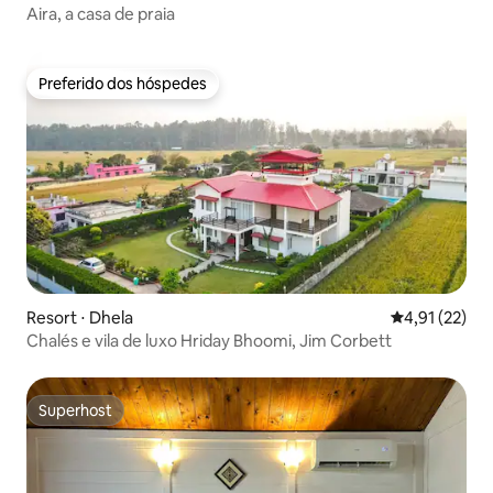
Aira, a casa de praia
Preferido dos hóspedes
Preferido dos hóspedes
Resort ⋅ Dhela
4,91 de uma a
4,91 (22)
Chalés e vila de luxo Hriday Bhoomi, Jim Corbett
Superhost
Superhost