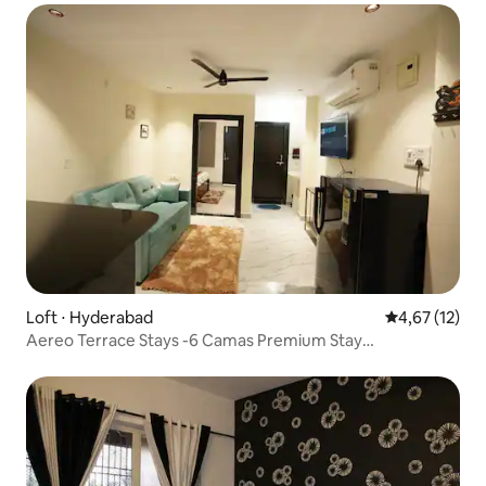
Loft ⋅ Hyderabad
4,67 de uma a
4,67 (12)
Aereo Terrace Stays -6 Camas Premium Stay
Shamshabad