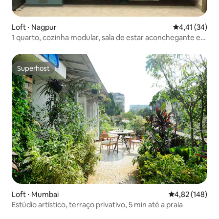
Loft ⋅ Nagpur
4,41 de uma a
4,41 (34)
1 quarto, cozinha modular, sala de estar aconchegante e
banheiro.
Superhost
Superhost
Loft ⋅ Mumbai
4,82 de uma av
4,82 (148)
Estúdio artístico, terraço privativo, 5 min até a praia