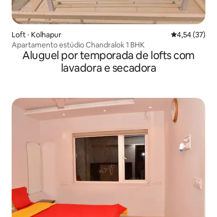
Loft ⋅ Kolhapur
4,54 de uma a
4,54 (37)
Apartamento estúdio Chandralok 1 BHK
Aluguel por temporada de lofts com
lavadora e secadora