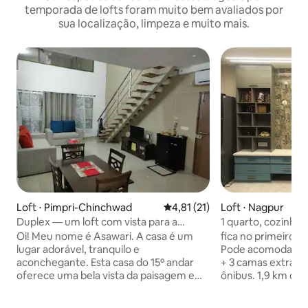
temporada de lofts foram muito bem avaliados por
sua localização, limpeza e muito mais.
Loft ⋅ Pimpri-Chinchwad
4,81 de uma avaliação média de
4,81 (21)
Loft ⋅ Nagpur
Duplex — um loft com vista para a
1 quarto, cozinha 
montanha!
aconchegante e b
Oi! Meu nome é Asawari. A casa é um
fica no primeiro a
lugar adorável, tranquilo e
Pode acomodar at
aconchegante. Esta casa do 15º andar
+ 3 camas extras) 
oferece uma bela vista da paisagem e
ônibus. 1,9 km da 
suas cores estão mudando. É bem
central. 11 km do 
iluminado e muito arejado. As janelas
zero milhas (cent