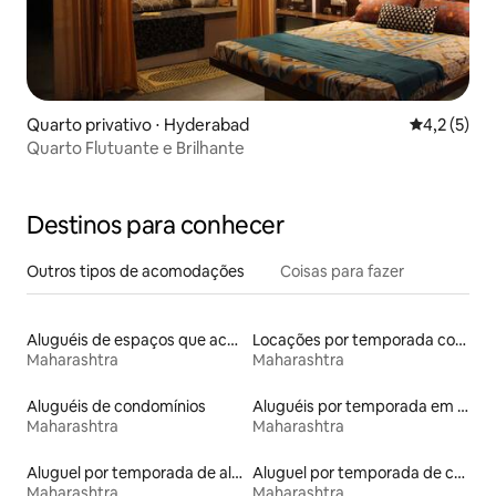
Quarto privativo ⋅ Hyderabad
4,2 de uma 
4,2 (5)
Quarto Flutuante e Brilhante
Destinos para conhecer
Outros tipos de acomodações
Coisas para fazer
Aluguéis de espaços que aceitam animais de estimação
Locações por temporada com piscina
Maharashtra
Maharashtra
Aluguéis de condomínios
Aluguéis por temporada em hotéis-fazenda
Maharashtra
Maharashtra
Aluguel por temporada de alojamentos ecológicos
Aluguel por temporada de casas de veraneio
Maharashtra
Maharashtra