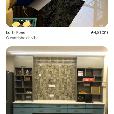
Loft ⋅ Pune
4,81 de uma a
4,81 (31)
O cantinho da vibe