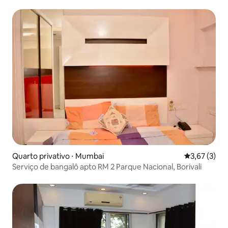
Borivali
Quarto privativo ⋅ Mumbai
3,67 de uma 
3,67 (3)
Serviço de bangalô apto RM 2 Parque Nacional, Borivali