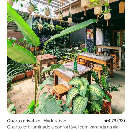
Quarto privativo ⋅ Hyderabad
4,79 de uma a
4,79 (33)
Quarto loft iluminado e confortável com varanda na ala