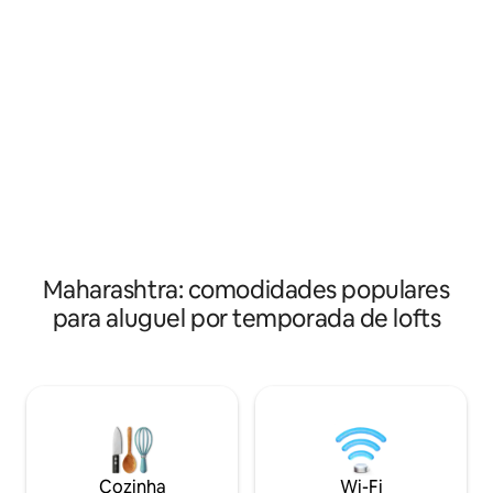
ficam de frente para o Oeste, dando
de uma experiênci
uma sensação muito agradável ao entrar
lugar de localizaç
na casa. O primeiro andar tem uma
modular e hall ado
cozinha, jantar e viver com um banheiro
iluminação aconc
também. Passos confortáveis e muito
extremamente tra
dramáticos vão para o nível do loft. Tem
grande e guarda-
um quarto com vaso sanitário anexo e
identificação de p
espaço suficiente para se exercitar ou
projetada com már
fazer ioga. Assegure-se de uma estadia
terá uma unidade 
adorável!
trabalho.
Maharashtra: comodidades populares
para aluguel por temporada de lofts
Cozinha
Wi-Fi