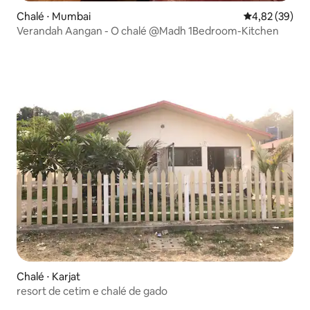
Chalé ⋅ Mumbai
4,82 de uma a
4,82 (39)
Verandah Aangan - O chalé @Madh 1Bedroom-Kitchen
Chalé ⋅ Karjat
resort de cetim e chalé de gado