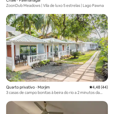
Chalé ⋅ Pawnanagar
ZoonDub Meadows | Vila de luxo 5 estrelas | Lago Pawna
Quarto privativo ⋅ Morjim
4,48 de uma a
4,48 (44)
3 casas de campo bonitas à beira do rio a 2 minutos da
praia de Morjim