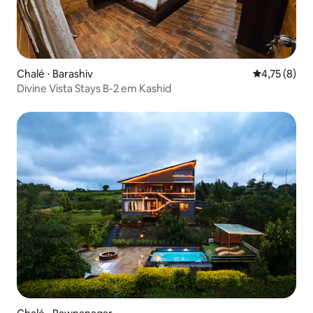
Chalé ⋅ Barashiv
4,75 de uma 
4,75 (8)
Divine Vista Stays B-2 em Kashid