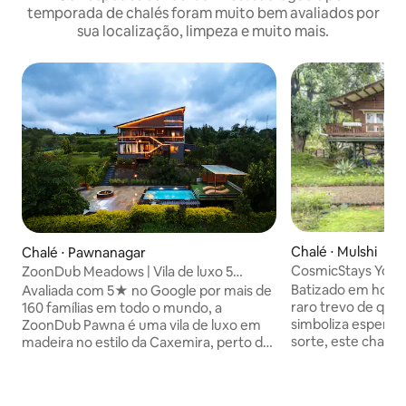
temporada de chalés foram muito bem avaliados por
sua localização, limpeza e muito mais.
Chalé ⋅ Mulshi
Chalé ⋅ Pawnanagar
CosmicStays Yotsu
ZoonDub Meadows | Vila de luxo 5
uma floresta zen
estrelas | Lago Pawna
Batizado em home
Avaliada com 5★ no Google por mais de
raro trevo de quat
160 famílias em todo o mundo, a
simboliza esperanç
ZoonDub Pawna é uma vila de luxo em
sorte, este chalé 
madeira no estilo da Caxemira, perto do
oferece uma fuga 
Lago Pawna. Situado em um vale sereno
florestas de Mulsh
com vistas deslumbrantes de três
um riacho sazonal
fortes, oferece um refúgio privativo,