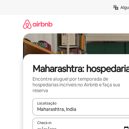
Pular
Algu
para
o
conteúdo
Maharashtra: hospedari
Encontre aluguel por temporada de
hospedarias incríveis no Airbnb e faça sua
reserva
Localização
Quando os resultados estiverem disponíveis, expl
Check-in