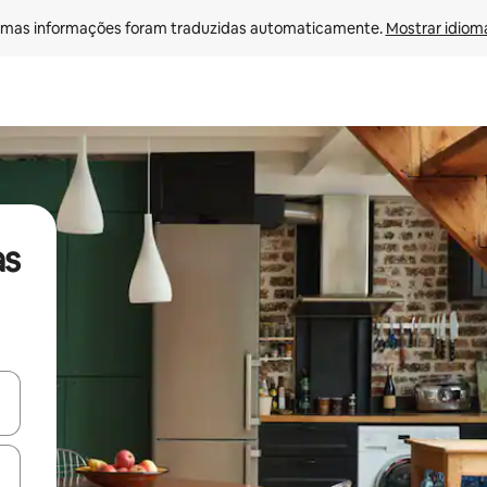
mas informações foram traduzidas automaticamente. 
Mostrar idioma
as
ore-os usando as seta para cima e para baixo do teclado ou tocando e