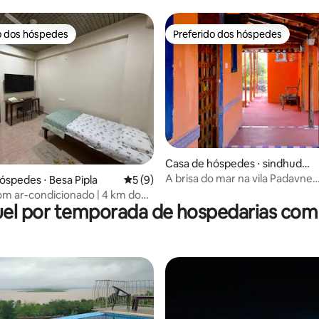
o dos hóspedes
Preferido dos hóspedes
o dos hóspedes
Preferido dos hóspedes
Casa de hóspedes ⋅ sindhudur
média de 5, 18 avaliações
g
A brisa do mar na vila Padavne
óspedes ⋅ Besa Pipla
5 de uma avaliação média de 5, 9 avalia
5 (9)
Sindhudurg Konkan
om ar-condicionado | 4 km do
el por temporada de hospedarias com
 | Manish Nagar