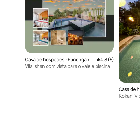
Casa de hóspedes ⋅ Panchgani
4,8 de uma avaliação
4,8 (5)
Vila Ishan com vista para o vale e piscina
Casa de 
Kokani Vi
terminal 