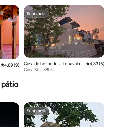
1BHK
Superhost
Superhost
Casa de hóspedes ⋅ Lonavala
4,83 de uma avaliaçã
4,83 (6)
4,89 de uma avaliação média de 5, 9 avaliações
4,89 (9)
Casa Bliss 3Bhk
ções
 pátio
Superhost
Superhost