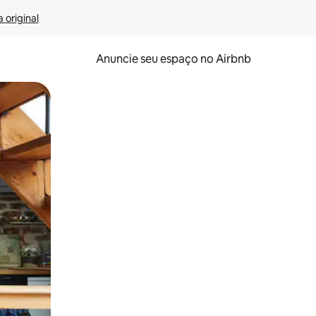
 original
Anuncie seu espaço no Airbnb
 deslizando o dedo na tela.