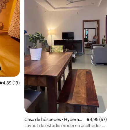
ções
4,89 de uma avaliação média de 5, 19 avaliações
4,89 (19)
Casa de hóspedes ⋅ Hyderaba
4,95 de uma avaliação
4,95 (57)
d
Layout de estúdio moderno acolhedor -