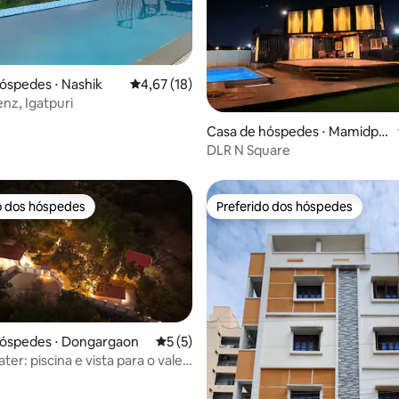
óspedes ⋅ Nashik
4,67 de uma avaliação média de 5, 18 avalia
4,67 (18)
enz, Igatpuri
o média de 5, 7 avaliações
Casa de hóspedes ⋅ Mamidpall
y
DLR N Square
o dos hóspedes
Preferido dos hóspedes
o dos hóspedes
Preferido dos hóspedes
hóspedes ⋅ Dongargaon
5 de uma avaliação média de 5, 5 avalia
5 (5)
ter: piscina e vista para o vale
i
 média de 5, 9 avaliações