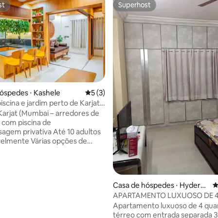
st
Superhost
st
Superhost
 média de 5, 9 avaliações
óspedes ⋅ Kashele
5 de uma avaliação média de 5, 3 avalia
5 (3)
iscina e jardim perto de Karjat -
ústico
Karjat (Mumbai – arredores de
a com piscina de
agem privativa Até 10 adultos
elmente Várias opções de
m um condomínio fechado
teriores tradicionais premium
ra Comodidades para famílias,
casais Aceitamos animais de
Casa de hóspedes ⋅ Hyderab
4
 Acesso rodoviário completo
ad
APARTAMENTO LUXUOSO DE 4
e climatizado – Área útil e
Apartamento luxuoso de 4 qua
ateria de backup para
térreo com entrada separada 
s de energia 03 banheiros com