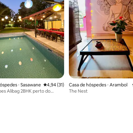
 média de 5, 5 avaliações
hóspedes ⋅ Sasawane
4,94 de uma avaliação média de 5, 31 avalia
4,94 (31)
Casa de hóspedes ⋅ Arambol
bes Alibag 2BHK perto do
The Nest
de balsas de Mandwa