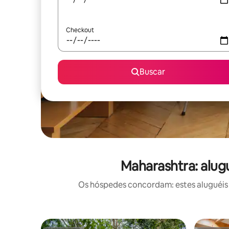
Checkout
Buscar
Maharashtra: alug
Os hóspedes concordam: estes aluguéis 