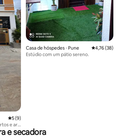
Casa de hóspedes ⋅ Pune
4,76 de uma avaliação
4,76 (38)
Estúdio com um pátio sereno.
5 de uma avaliação média de 5, 9 avaliações
5 (9)
tos e ar-
ra e secadora