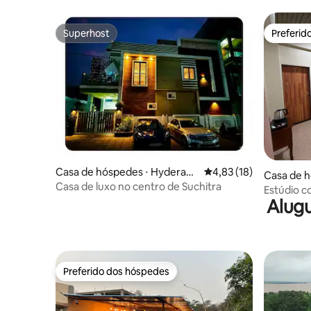
Superhost
Preferid
Superhost
Preferid
Casa de hóspedes ⋅ Hyderaba
4,83 de uma avaliação 
4,83 (18)
Casa de h
d
Casa de luxo no centro de Suchitra
Estúdio c
Alugu
aeroporto
Preferido dos hóspedes
Preferido dos hóspedes