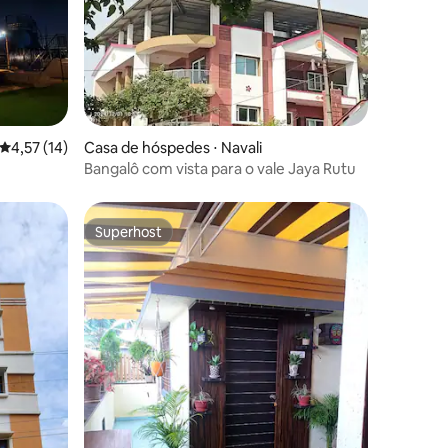
ções
4,57 de uma avaliação média de 5, 14 avaliações
4,57 (14)
Casa de hóspedes ⋅ Navali
Bangalô com vista para o vale Jaya Rutu
Superhost
Superhost
ções