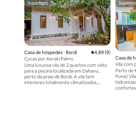
Superhost
Superho
Superhost
Superho
Casa de hóspedes ⋅ Bordi
4,89 de uma avaliação
4,89 (9)
Casa de h
Cycas por Aeraki Palms
Vila com p
Uma luxuosa vila de 2 quartos com vista
Charme r
Perto de 
para a piscina localizada em Dahanu,
Pune) Vil
perto da praia de Bordi. A vila tem
hidromass
interiores totalmente climatizados,
confortav
incluindo uma sala de estar
comida E
aconchegante com sofás macios e uma
seguro In
área de estar relaxante. Ambos os
da Nova E
quartos são espaçosos, equipados com
amigos e 
camas king-size, TVs e banheiros
estimação
privativos lindamente decorados com
Totalment
teto de vidro aberto à luz do sol. Ao ar
quartos B
livre, os hóspedes podem desfrutar de
flutuaçõe
uma grande piscina comum, um