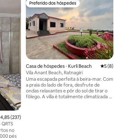
Casa de 
Preferido dos hóspedes
Preferi
Preferido dos hóspedes
Preferi
1BHK pri
encanta
1BHK pri
RECENTE
muito ce
coração d
em Mumba
cafés, c
grande c
área de 
ções
hóspedes.
Casa de hóspedes ⋅ Kurli Beach
5 de uma avaliaçã
5 (8)
público 
conhecer
Vila Anant Beach, Ratnagiri
posso até
Uma escapada perfeita à beira-mar. Com
Minha ca
a praia do lado de fora, desfrute de
então ge
ondas relaxantes e pôr do sol de tirar o
ajudar o
fôlego. A villa é totalmente climatizada e
tem uma cozinha totalmente equipada
para sua conveniência. Relaxe no
espaçoso gramado, ideal para reuniões e
,85 de uma avaliação média de 5, 237 avaliações
4,85 (237)
noites tranquilas. Desfrute de deliciosas
 QRTS
refeições caseiras preparadas pela nossa
rtos no
tia a um custo razoável. À noite, a vila é
3000 pés
lindamente decorada com luzes de