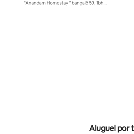
“Anandam Homestay ” bangalô 59, 1bhk
térreo
Aluguel por 