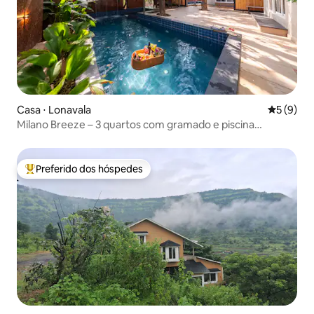
Casa ⋅ Lonavala
5 de uma 
5 (9)
Milano Breeze – 3 quartos com gramado e piscina
privativa
Preferido dos hóspedes
Entre os melhores preferidos dos hóspedes