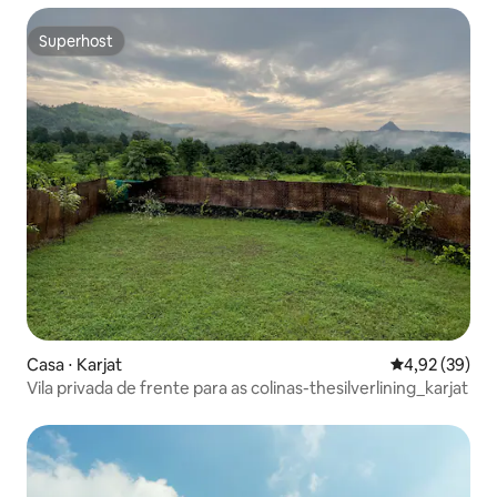
Superhost
Superhost
Casa ⋅ Karjat
4,92 de uma a
4,92 (39)
Vila privada de frente para as colinas-thesilverlining_karjat