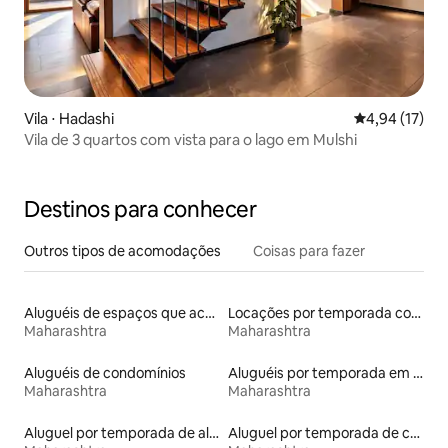
Vila ⋅ Hadashi
4,94 de uma a
4,94 (17)
Vila de 3 quartos com vista para o lago em Mulshi
Destinos para conhecer
Outros tipos de acomodações
Coisas para fazer
Aluguéis de espaços que aceitam animais de estimação
Locações por temporada com piscina
Maharashtra
Maharashtra
Aluguéis de condomínios
Aluguéis por temporada em hotéis-fazenda
Maharashtra
Maharashtra
Aluguel por temporada de alojamentos ecológicos
Aluguel por temporada de casas de veraneio