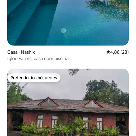
Casa ⋅ Nashik
4,86 de uma a
4,86 (28)
Igloo Farms: casa com piscina
Preferido dos hóspedes
Preferido dos hóspedes