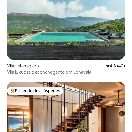
Vila ⋅ Mahagaon
4,8 de uma a
4,8 (40)
Vila luxuosa e aconchegante em Lonavala
Preferido dos hóspedes
Entre os melhores preferidos dos hóspedes