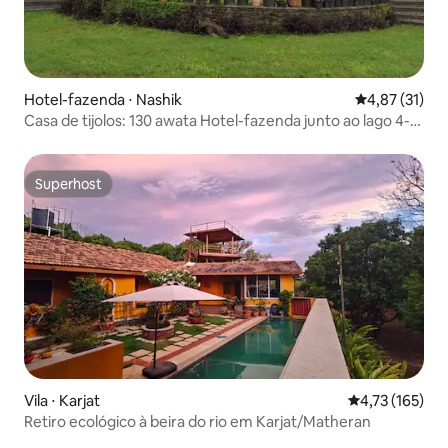
Hotel-fazenda ⋅ Nashik
4,87 de uma a
4,87 (31)
Casa de tijolos: 130 awata Hotel-fazenda junto ao lago 4-6
pax
Superhost
Superhost
Vila ⋅ Karjat
4,73 de uma av
4,73 (165)
Retiro ecológico à beira do rio em Karjat/Matheran