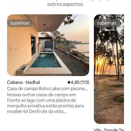
outros aspectos.
Superhost
Superhost
Superhost
Superhost
Cabana ⋅ Nadhal
4,85 de uma avaliação média de 
4,85 (113)
Casa de campo Boho Lake com piscina
privativa
Nossas outras casas de campo em
frente ao lago com uma piscina de
mergulho privativa estão prontas para
recebê-lo! Desfrute da vista
desobedecida do lago diretamente da
sua cama e assista ao pôr do sol
deslumbrante do seu mirante privado.
Vila ⋅ Donde Tarf