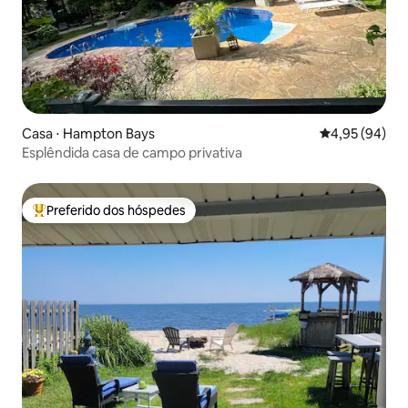
Casa ⋅ Hampton Bays
4,95 de uma a
4,95 (94)
Esplêndida casa de campo privativa
Preferido dos hóspedes
Entre os melhores preferidos dos hóspedes