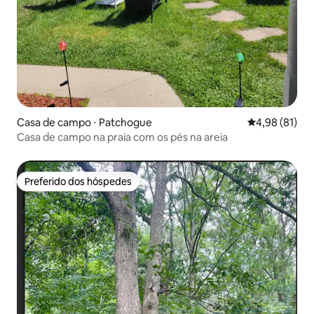
Casa de campo ⋅ Patchogue
4,98 de uma a
4,98 (81)
Casa de campo na praia com os pés na areia
Preferido dos hóspedes
Preferido dos hóspedes