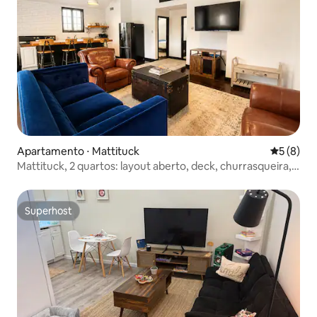
Apartamento ⋅ Mattituck
5 de uma 
5 (8)
Mattituck, 2 quartos: layout aberto, deck, churrasqueira,
perto de vinhedos
Superhost
Superhost