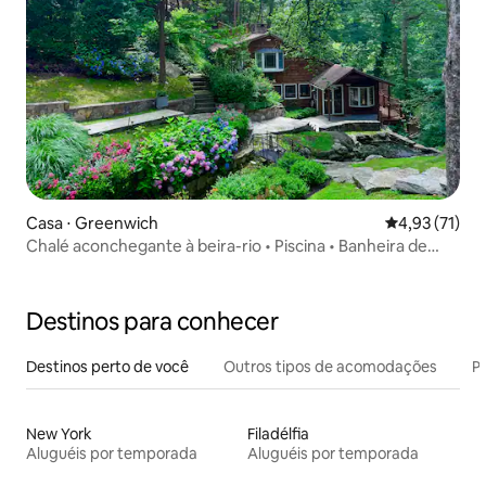
Casa ⋅ Greenwich
4,93 de uma a
4,93 (71)
Chalé aconchegante à beira-rio • Piscina • Banheira de
hidromassagem • 35 min de Nova York
Destinos para conhecer
Destinos perto de você
Outros tipos de acomodações
Pr
New York
Filadélfia
Aluguéis por temporada
Aluguéis por temporada