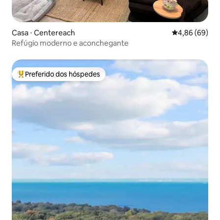
Casa ⋅ Centereach
4,86 de uma av
4,86 (69)
Refúgio moderno e aconchegante
Preferido dos hóspedes
Entre os melhores preferidos dos hóspedes