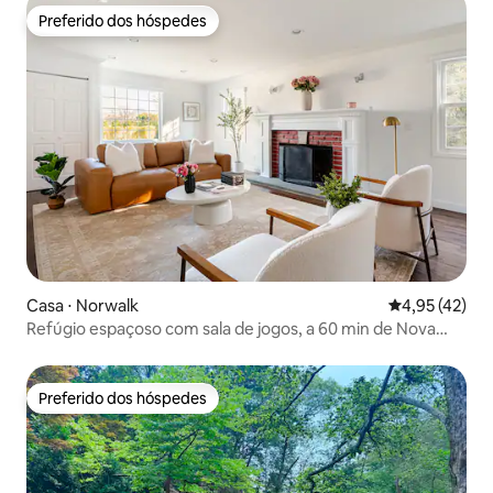
Preferido dos hóspedes
Preferido dos hóspedes
Casa ⋅ Norwalk
4,95 de uma a
4,95 (42)
Refúgio espaçoso com sala de jogos, a 60 min de Nova
York
Preferido dos hóspedes
Preferido dos hóspedes