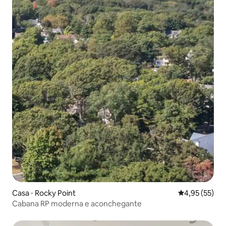
Casa ⋅ Rocky Point
4,95 de uma a
4,95 (55)
Cabana RP moderna e aconchegante