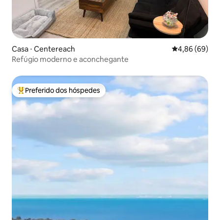
Casa ⋅ Centereach
4,86 de uma av
4,86 (69)
Refúgio moderno e aconchegante
Preferido dos hóspedes
Entre os melhores preferidos dos hóspedes