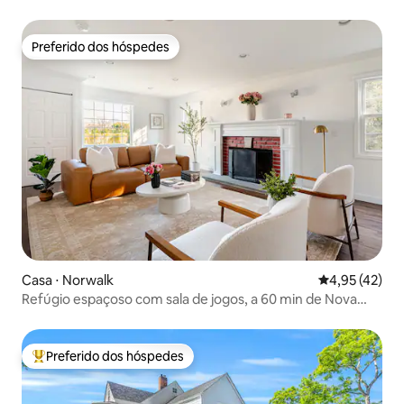
Preferido dos hóspedes
Preferido dos hóspedes
Casa ⋅ Norwalk
4,95 de uma a
4,95 (42)
Refúgio espaçoso com sala de jogos, a 60 min de Nova
York
Preferido dos hóspedes
Entre os melhores preferidos dos hóspedes