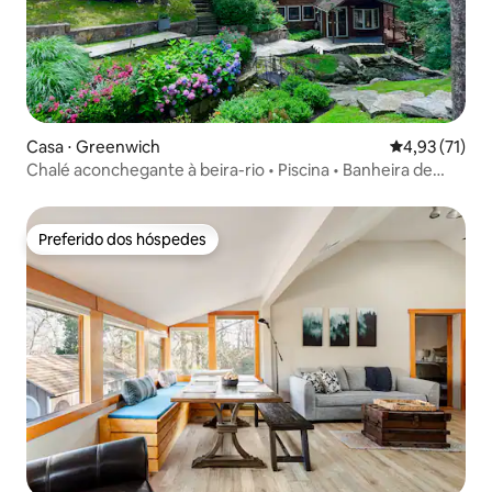
Casa ⋅ Greenwich
4,93 de uma a
4,93 (71)
Chalé aconchegante à beira-rio • Piscina • Banheira de
hidromassagem • 35 min de Nova York
Preferido dos hóspedes
Preferido dos hóspedes