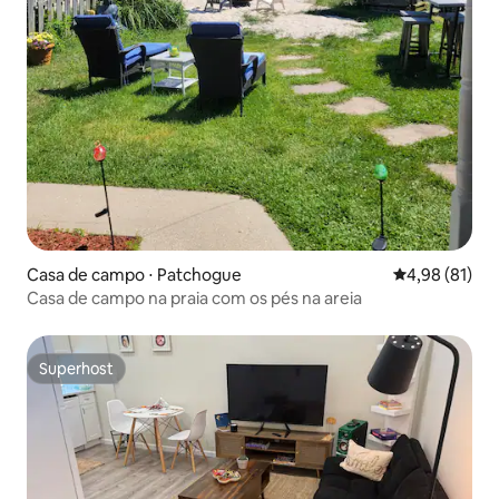
Casa de campo ⋅ Patchogue
4,98 de uma a
4,98 (81)
Casa de campo na praia com os pés na areia
Superhost
Superhost