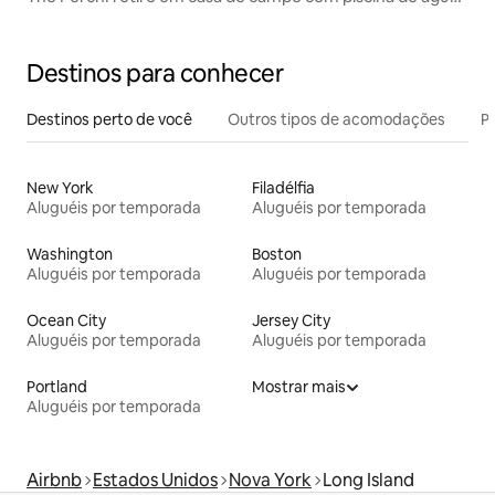
salgada
Destinos para conhecer
Destinos perto de você
Outros tipos de acomodações
Pr
New York
Filadélfia
Aluguéis por temporada
Aluguéis por temporada
Washington
Boston
Aluguéis por temporada
Aluguéis por temporada
Ocean City
Jersey City
Aluguéis por temporada
Aluguéis por temporada
Portland
Mostrar mais
Aluguéis por temporada
Airbnb
Estados Unidos
Nova York
Long Island