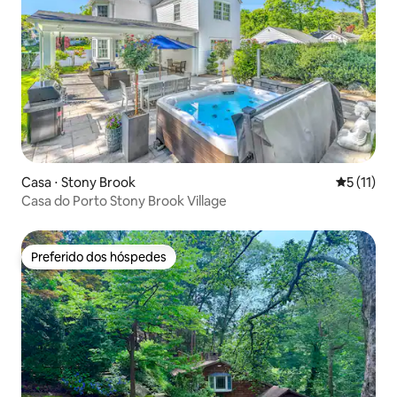
Casa ⋅ Stony Brook
5 de uma a
5 (11)
Casa do Porto Stony Brook Village
Preferido dos hóspedes
Preferido dos hóspedes