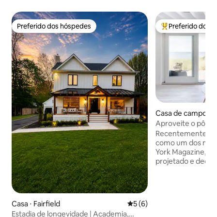
Preferido dos hóspedes
Preferido dos 
Preferido dos hóspedes
Entre os melhore
Casa de campo ⋅ 
Aproveite o pôr d
refúgio relaxante 
Recentemente re
como um dos melh
York Magazine, o 
projetado e decor
orgânico moderno
brancos e neutros
serena e tranquila.
estar arejada, ilu
Casa ⋅ Fairfield
5 de uma avaliação média d
5 (6)
possui uma parede
Estadia de longevidade | Academia,
vida interna/ao ar 