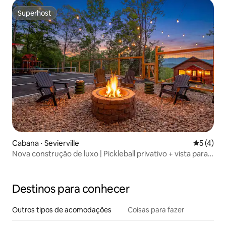
Superhost
Superhost
Cabana ⋅ Sevierville
5 de uma 
5 (4)
Nova construção de luxo | Pickleball privativo + vista para
as montanhas
Destinos para conhecer
Outros tipos de acomodações
Coisas para fazer