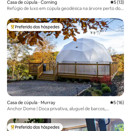
Casa de cúpula ⋅ Corning
5 de uma a
5 (13)
Refúgio de luxo em cúpula geodésica na árvore perto do
lago Icaria
Preferido dos hóspedes
Entre os melhores preferidos dos hóspedes
Casa de cúpula ⋅ Murray
5 de uma a
5 (16)
Anchor Dome | Doca privativa, aluguel de barcos,
banheira de hidromassagem!
Preferido dos hóspedes
Entre os melhores preferidos dos hóspedes