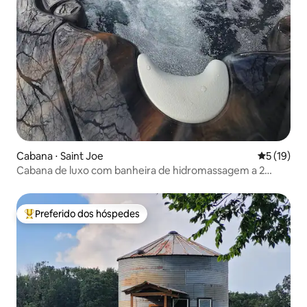
Cabana ⋅ Saint Joe
5 de uma a
5 (19)
Cabana de luxo com banheira de hidromassagem a 2
milhas do rio Buffalo
Preferido dos hóspedes
Entre os melhores preferidos dos hóspedes