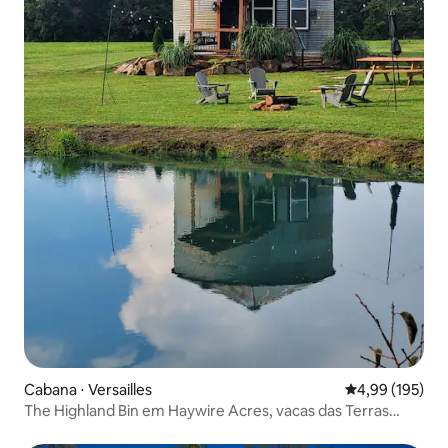
Cabana ⋅ Versailles
4,99 de uma av
4,99 (195)
The Highland Bin em Haywire Acres, vacas das Terras
Altas