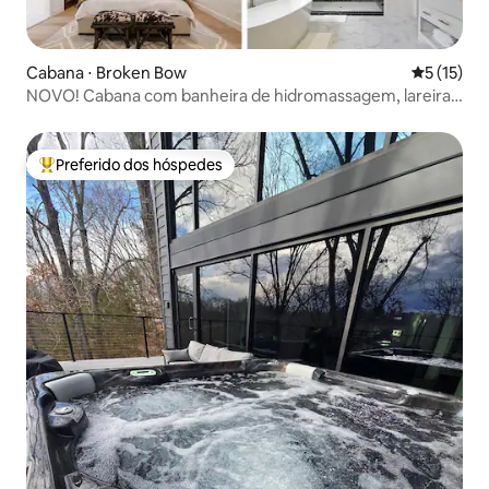
Cabana ⋅ Broken Bow
5 de uma a
5 (15)
NOVO! Cabana com banheira de hidromassagem, lareira
externa e lounge ao ar livre
Preferido dos hóspedes
Entre os melhores preferidos dos hóspedes