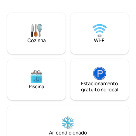
relaxante e lareira ao ar livre. No interior,
Cuidadosamente 
uma sala de jogos premium garante
oferecer conforto
entretenimento sem fim para todo o
acomodação foi pr
grupo. Vivencie o refúgio de montanha
pessoas) em busc
definitivo, onde comodidades modernas
romântica. A 8 min
se combinam com paisagens de tirar o
Blowing Rock. Venha dar um passeio
fôlego! Como estamos no Chalet Village,
pelo lado selvage
Cozinha
Wi-Fi
você terá acesso aos nossos clubes (o
North é o mais próximo).
Estacionamento
Piscina
gratuito no local
Ar-condicionado