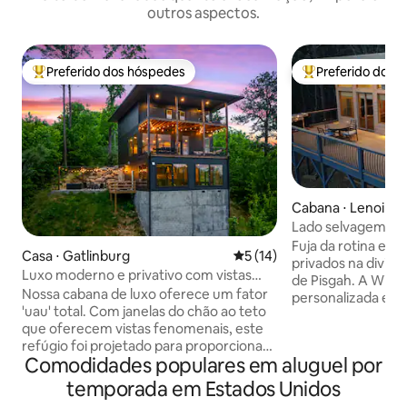
outros aspectos.
Preferido dos hóspedes
Preferido dos 
Entre os melhores preferidos dos hóspedes
Entre os melhore
Cabana ⋅ Lenoir
Lado selvagem: Bl
isolado e luxuoso
Fuja da rotina e r
Casa ⋅ Gatlinburg
5 de uma avaliação média de
5 (14)
privados na divisa
Luxo moderno e privativo com vistas
de Pisgah. A Wild
deslumbrantes!
Nossa cabana de luxo oferece um fator
personalizada e so
'uau' total. Com janelas do chão ao teto
deslumbrantes pa
que oferecem vistas fenomenais, este
suíte master româ
refúgio foi projetado para proporcionar
master de luxo, lar
Comodidades populares em aluguel por
um conforto de alto nível. Ela acomoda
nogueira, internet
12 pessoas e dispõe de piscina privativa
banheira de hidro
temporada em Estados Unidos
coberta, banheira de hidromassagem
para banhos refres