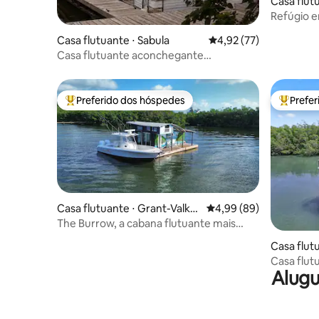
Casa flut
Refúgio 
Marathon
Casa flutuante ⋅ Sabula
4,92 de uma avaliação 
4,92 (77)
Casa flutuante aconchegante
"Driftwood" na água para 2 pessoas
Preferido dos hóspedes
Prefe
Entre os melhores preferidos dos hóspedes
Entre os
Casa flutuante ⋅ Grant-Valkar
4,99 de uma avaliação 
4,99 (89)
ia
The Burrow, a cabana flutuante mais
incrível
Casa flut
each
Casa flut
Alugu
praia, ba
caiaques