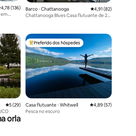
ções
,78 de uma avaliação média de 5, 136 avaliações
4,78 (136)
Barco ⋅ Chattanooga
4,91 de uma avaliação
4,91 (82)
o em
Chattanooga Blues Casa flutuante de 2
quartos no centro da cidade*Wi-Fi
NOVO!
Preferido dos hóspedes
Entre os melhores preferidos dos hóspedes
ções
5 de uma avaliação média de 5, 29 avaliações
5 (29)
Casa flutuante ⋅ Whitwell
4,89 de uma avaliação
4,89 (57)
o JCO
Pesca no escuro
a orla