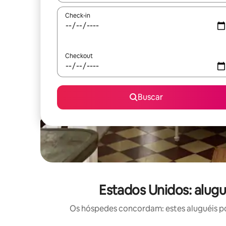
Check-in
Checkout
Buscar
Estados Unidos: alug
Os hóspedes concordam: estes aluguéis po