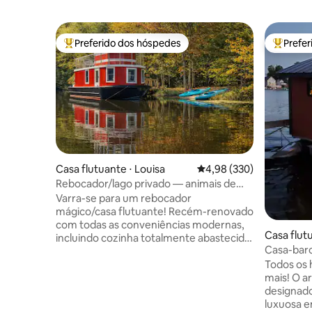
Preferido dos hóspedes
Prefe
Entre os melhores preferidos dos hóspedes
Entre os
Casa flutuante ⋅ Louisa
4,98 de uma avaliação m
4,98 (330)
Rebocador/lago privado — animais de
fazenda — peixes, natação,
Varra-se para um rebocador
mágico/casa flutuante! Recém-renovado
com todas as conveniências modernas,
Casa flut
incluindo cozinha totalmente abastecida,
Casa-bar
banheiro completo, ar-condicionado,
com mais 
Todos os 
aquecimento e Wi-Fi. Tug flutua em um
mais! O a
lago privado de 8 acres com a ilha em 142
designado
Acres arborizados, com mais de 5milhas
luxuosa e
de trilhas para caminhadas/ciclismo.