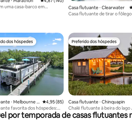
uante ⋅ Marathon
4,87 de uma avaliação média de 5, 140 avalia
4,87 (140)
em uma casa-barco em
Casa flutuante ⋅ Clearwater
4
Casa flutuante de tirar o fôleg
média de 5, 77 avaliações
Clearwater Island
rido dos hóspedes
Preferido dos hóspedes
 melhores preferidos dos hóspedes
Preferido dos hóspedes
média de 5, 89 avaliações
uante ⋅ Melbourne B
4,95 de uma avaliação média de 5, 85 avalia
4,95 (85)
Casa flutuante ⋅ Chinquapin
uante favorita dos hóspedes:
Chalé flutuante à beira do lag
el por temporada de casas flutuantes n
nheira de hidromassagem e