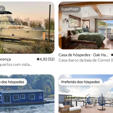
st
Superhost
st
Superhost
Casa de hóspedes ⋅ Oak Har
4
lorença
4,92 de uma avaliação média de 5, 52 avalia
4,92 (52)
bor
Casa-barco da baía de Cornet 
édia de 5, 118 avaliações
 quartos com vista
Estadual de Deception Pass)
nte para o rio Ohio
o dos hóspedes
Preferido dos hóspedes
o dos hóspedes
Preferido dos hóspedes