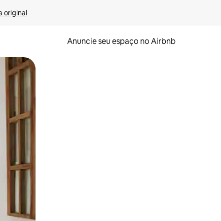
 original
Anuncie seu espaço no Airbnb
 deslizando o dedo na tela.