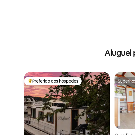
Aluguel 
Preferido dos hóspedes
Superho
Entre os melhores preferidos dos hóspedes
Superho