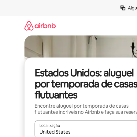
Pular
Algu
para
o
conteúdo
Estados Unidos: aluguel
por temporada de casa
flutuantes
Encontre aluguel por temporada de casas
flutuantes incríveis no Airbnb e faça sua reser
Localização
Quando os resultados estiverem disponíveis, expl