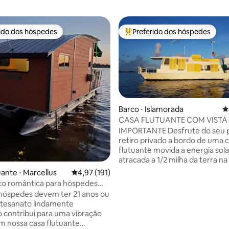
rido dos hóspedes
Preferido dos hóspedes
 melhores preferidos dos hóspedes
Entre os melhores preferidos d
Barco ⋅ Islamorada
4
CASA FLUTUANTE COM VISTA 
édia de 5, 330 avaliações
GRAUS PARA A ÁGUA
IMPORTANTE Desfrute do seu p
retiro privado a bordo de uma 
flutuante movida a energia sola
atracada a 1/2 milha da terra na
Islamorada Por favor, não cheg
uante ⋅ Marcellus
4,97 de uma avaliação média de 5, 191 avalia
4,97 (191)
de escurecer e NÃO ande de no
co romântica para hóspedes
Precisa de experiência com mo
de 21 anos
hóspedes devem ter 21 anos ou
popa de tração manual um esqu
rtesanato lindamente
pés com um motor de popa de 
 contribui para uma vibração
fornecido confiável para ir e vol
m nossa casa flutuante
costa NÃO confiável para explorar Não