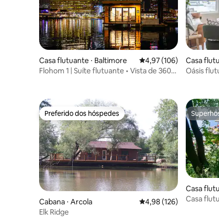
Casa flutuante ⋅ Baltimore
4,97 de uma avaliação m
4,97 (106)
Casa flutu
Flohom 1 | Suíte flutuante • Vista de 360°
Oásis flut
para a cidade
Preferido dos hóspedes
Superho
Preferido dos hóspedes
Superho
Casa flut
Casa flutu
Cabana ⋅ Arcola
4,98 de uma avaliação m
4,98 (126)
Elk Ridge