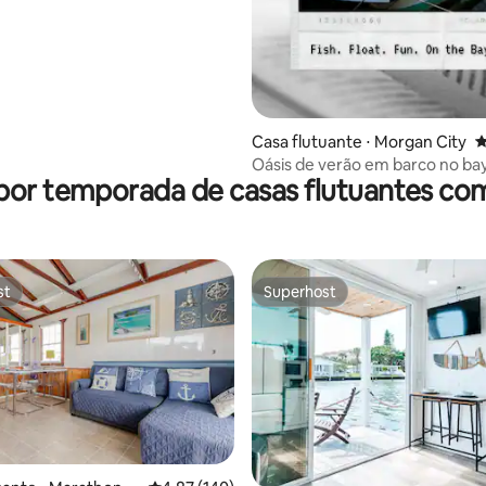
Casa flutuante ⋅ Morgan City
4
Oásis de verão em barco no bay
por temporada de casas flutuantes co
peixes e caiaque
st
Superhost
st
Superhost