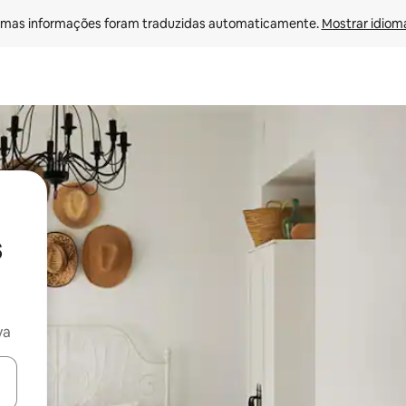
mas informações foram traduzidas automaticamente. 
Mostrar idioma
s
va
ore-os usando as seta para cima e para baixo do teclado ou tocando e