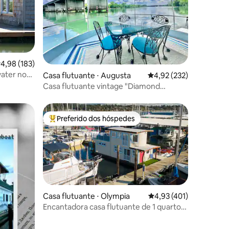
ções
,98 de uma avaliação média de 5, 183 avaliações
4,98 (183)
water no
Casa flutuante ⋅ Augusta
4,92 de uma avaliação 
4,92 (232)
Casa flutuante vintage "Diamond
Drifter"
Preferido dos hóspedes
os hóspedes
Entre os melhores preferidos dos hóspedes
Casa flutuante ⋅ Olympia
4,93 de uma avaliação 
4,93 (401)
ções
Encantadora casa flutuante de 1 quarto
com estacionamento gratuito