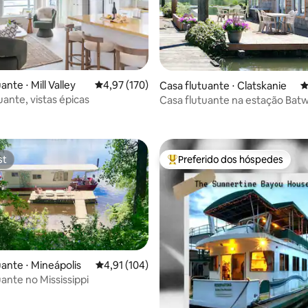
édia de 5, 106 avaliações
ante ⋅ Mill Valley
4,97 de uma avaliação média de 5, 170 avalia
4,97 (170)
Casa flutuante ⋅ Clatskanie
4
uante, vistas épicas
Casa flutuante na estação Bat
rio Columbia
st
Preferido dos hóspedes
st
Entre os melhores preferidos d
uante ⋅ Mineápolis
4,91 de uma avaliação média de 5, 104 avalia
4,91 (104)
ante no Mississippi
édia de 5, 126 avaliações