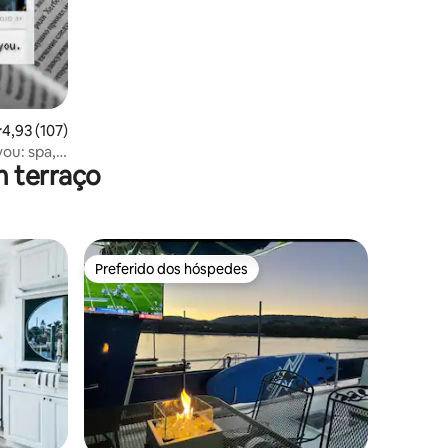
,93 de uma avaliação média de 5, 107 avaliações
4,93 (107)
ou: spa,
m terraço
Preferido dos hóspedes
Preferido dos hóspedes