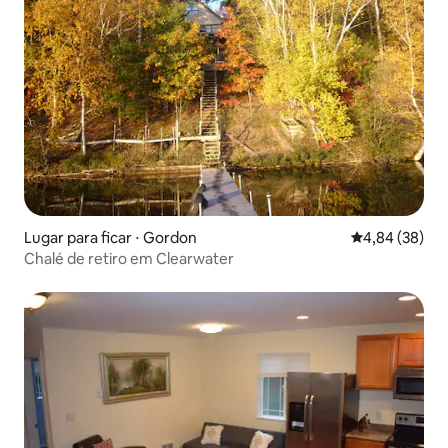
Lugar para ficar ⋅ Gordon
4,84 de uma a
4,84 (38)
Chalé de retiro em Clearwater