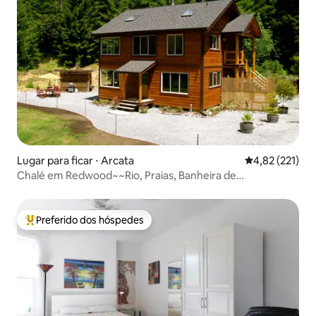
Lugar para ficar ⋅ Arcata
4,82 de uma av
4,82 (221)
Chalé em Redwood~~Rio, Praias, Banheira de
hidromassagem
Preferido dos hóspedes
Entre os melhores preferidos dos hóspedes