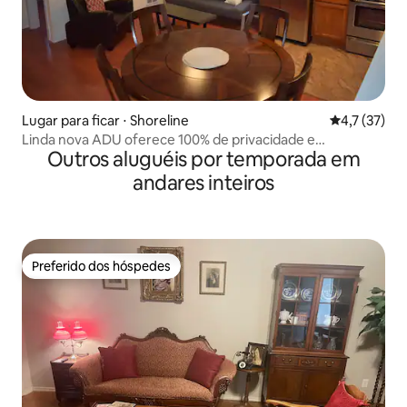
Lugar para ficar ⋅ Shoreline
4,7 de uma a
4,7 (37)
Linda nova ADU oferece 100% de privacidade e
Outros aluguéis por temporada em
tranquilidade
andares inteiros
Preferido dos hóspedes
Preferido dos hóspedes