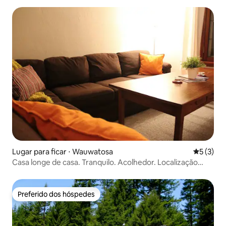
Lugar para ficar ⋅ Wauwatosa
5 de uma 
5 (3)
Casa longe de casa. Tranquilo. Acolhedor. Localização
Central
Preferido dos hóspedes
Preferido dos hóspedes