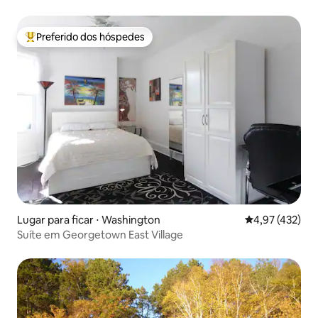
hidromassagem
Preferido dos hóspedes
Entre os melhores preferidos dos hóspedes
Lugar para ficar ⋅ Washington
4,97 de uma av
4,97 (432)
Suíte em Georgetown East Village