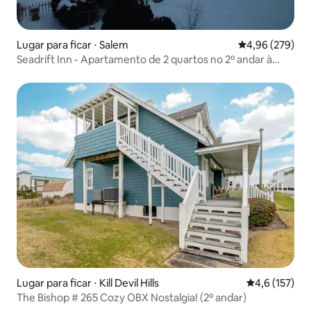
Lugar para ficar ⋅ Salem
4,96 de uma ava
4,96 (279)
Seadrift Inn - Apartamento de 2 quartos no 2º andar à
beira-mar!
Lugar para ficar ⋅ Kill Devil Hills
4,6 de uma av
4,6 (157)
The Bishop # 265 Cozy OBX Nostalgia! (2º andar)