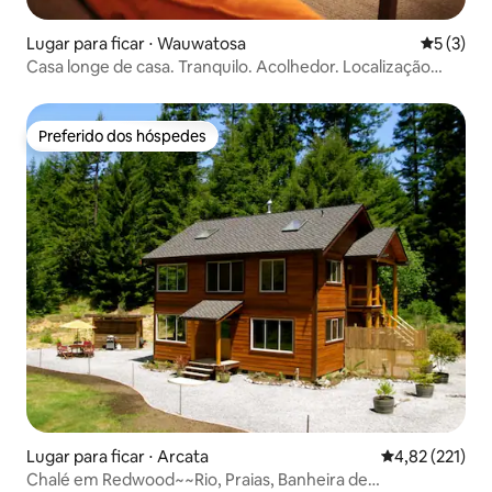
Lugar para ficar ⋅ Wauwatosa
5 de uma 
5 (3)
Casa longe de casa. Tranquilo. Acolhedor. Localização
Central
Preferido dos hóspedes
Preferido dos hóspedes
Lugar para ficar ⋅ Arcata
4,82 de uma av
4,82 (221)
Chalé em Redwood~~Rio, Praias, Banheira de