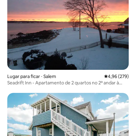
Lugar para ficar ⋅ Salem
4,96 de uma ava
4,96 (279)
Seadrift Inn - Apartamento de 2 quartos no 2º andar à
beira-mar!