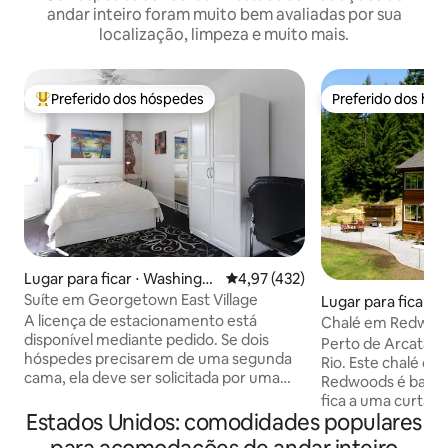
andar inteiro foram muito bem avaliadas por sua
localização, limpeza e muito mais.
Preferido dos hóspedes
Preferido dos hó
Entre os melhores preferidos dos hóspedes
Preferido dos hó
Lugar para ficar ⋅ Washingto
4,97 de uma avaliação média de 
4,97 (432)
n
Suíte em Georgetown East Village
Lugar para ficar ⋅ 
A licença de estacionamento está
Chalé em Redwood
disponível mediante pedido. Se dois
Banheira de hidr
Perto de Arcata, 
hóspedes precisarem de uma segunda
Rio. Este chalé contemporâneo em
cama, ela deve ser solicitada por uma
Redwoods é banhad
taxa única de US$ 40. Sem taxa de
fica a uma curta 
limpeza. Sem festas. Viva como um
Estados Unidos: comodidades populares
e a 10 minutos de 
morador de Georgetown/nossos
centro de Arcata,