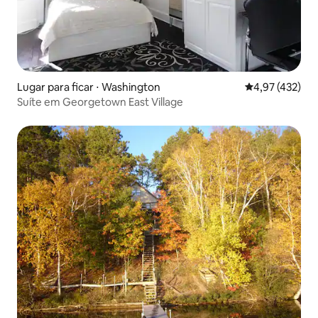
Lugar para ficar ⋅ Washington
4,97 de uma av
4,97 (432)
Suíte em Georgetown East Village