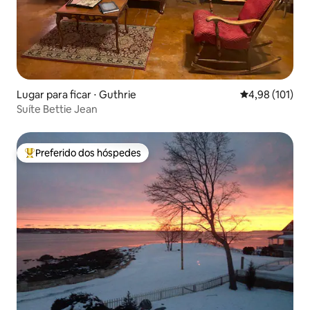
Lugar para ficar ⋅ Guthrie
4,98 de uma av
4,98 (101)
Suíte Bettie Jean
Preferido dos hóspedes
Entre os melhores preferidos dos hóspedes