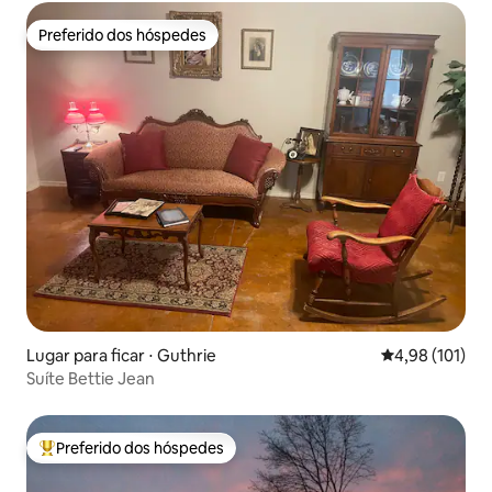
Preferido dos hóspedes
Preferido dos hóspedes
Lugar para ficar ⋅ Guthrie
4,98 de uma av
4,98 (101)
Suíte Bettie Jean
Preferido dos hóspedes
Entre os melhores preferidos dos hóspedes