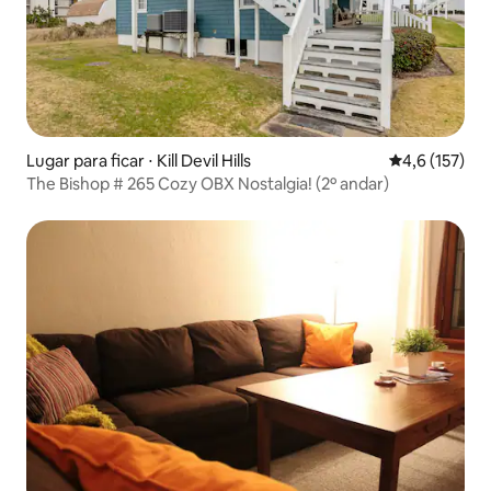
Lugar para ficar ⋅ Kill Devil Hills
4,6 de uma av
4,6 (157)
The Bishop # 265 Cozy OBX Nostalgia! (2º andar)