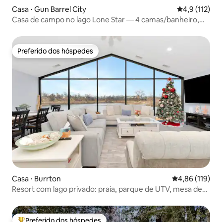
Casa ⋅ Gun Barrel City
4,9 de uma av
4,9 (112)
Casa de campo no lago Lone Star — 4 camas/banheiro,
gramado de golfe
Preferido dos hóspedes
Preferido dos hóspedes
Casa ⋅ Burrton
4,86 de uma av
4,86 (119)
Resort com lago privado: praia, parque de UTV, mesa de
bilhar
Preferido dos hóspedes