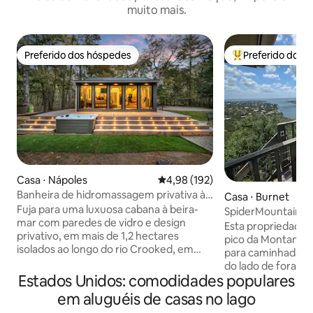
muito mais.
Preferido dos hóspedes
Preferido dos 
Preferido dos hóspedes
Entre os melhore
Casa ⋅ Nápoles
4,98 de uma avaliação média de 
4,98 (192)
Banheira de hidromassagem privativa à
Casa ⋅ Burnet
beira-mar de designer LUX - Isolada
Fuja para uma luxuosa cabana à beira-
SpiderMountain-2
mar com paredes de vidro e design
Banheira-Sala de j
Esta propriedade i
privativo, em mais de 1,2 hectares
pico da Montanha 
isolados ao longo do rio Crooked, em
para caminhadas e
Naples, Maine. O rio circunda a
do lado de fora da 
propriedade, oferecendo total
Estados Unidos: comodidades populares
do Lago Buchanan 
privacidade, sua própria praia de areia,
sala de estar do 
em aluguéis de casas no lago
cais com acesso direto ao Lago Sebago e
vistas deslumbran