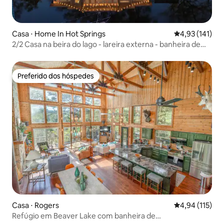
Casa ⋅ Home In Hot Springs
4,93 de uma av
4,93 (141)
2/2 Casa na beira do lago - lareira externa - banheira de
hidromassagem e SALA DE JOGOS!
Preferido dos hóspedes
Preferido dos hóspedes
Casa ⋅ Rogers
4,94 de uma av
4,94 (115)
Refúgio em Beaver Lake com banheira de