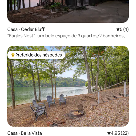
Casa ⋅ Cedar Bluff
5 de uma 
5 (4)
"Eagles Nest", um belo espaço de 3 quartos/2 banheiros,
em Cedar Bluff
Preferido dos hóspedes
Entre os melhores preferidos dos hóspedes
Casa ⋅ Bella Vista
4,95 de uma a
4,95 (22)