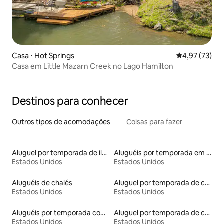
Casa ⋅ Hot Springs
4,97 de uma a
4,97 (73)
Casa em Little Mazarn Creek no Lago Hamilton
Destinos para conhecer
Outros tipos de acomodações
Coisas para fazer
Aluguel por temporada de ilhas
Aluguéis por temporada em albergue
Estados Unidos
Estados Unidos
Aluguéis de chalés
Aluguel por temporada de castelos
Estados Unidos
Estados Unidos
Aluguéis por temporada com cama de altura acessível
Aluguel por temporada de casas na árvore
Estados Unidos
Estados Unidos