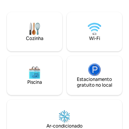
um parque estadual a poucos minutos
banheira de hidr
de distância. Relaxe o ano todo na
Aproveite a sala d
banheira de hidromassagem, no
garagem) com pin
chuveiro ao ar livre, nas redes ou perto
basquete e muito
da lareira de vidro. Banheiro de luxo com
para o quintal, a
piso aquecido e chuveiro amplo com
seguro para bicicl
janela panorâmica. Ar-condicionado,
deliciosas no dec
Cozinha
Wi-Fi
animais de estimação são bem-vindos.
pelas trilhas pano
Refúgio perfeito e tranquilo — venha
e a escuridão gar
recarregar as energias!
tranquila
Estacionamento
Piscina
gratuito no local
Ar-condicionado