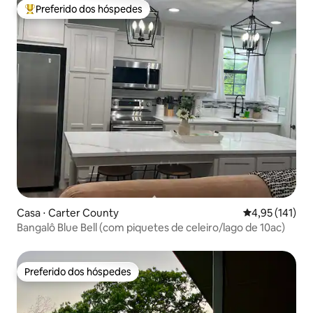
Preferido dos hóspedes
Entre os melhores preferidos dos hóspedes
Casa ⋅ Carter County
4,95 de uma av
4,95 (141)
Bangalô Blue Bell (com piquetes de celeiro/lago de 10ac)
Preferido dos hóspedes
Preferido dos hóspedes