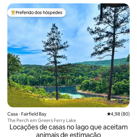
Preferido dos hóspedes
Entre os melhores preferidos dos hóspedes
Casa ⋅ Fairfield Bay
4,98 de uma av
4,98 (80)
The Perch em Greers Ferry Lake
Locações de casas no lago que aceitam
animais de estimação