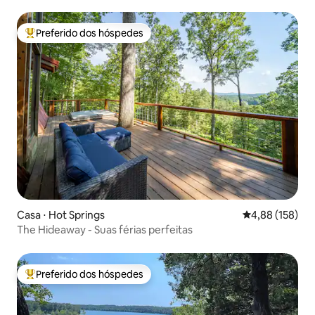
hidromassagem e caiaques
Preferido dos hóspedes
Entre os melhores preferidos dos hóspedes
Casa ⋅ Hot Springs
4,88 de uma av
4,88 (158)
The Hideaway - Suas férias perfeitas
Preferido dos hóspedes
Entre os melhores preferidos dos hóspedes