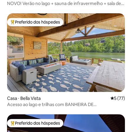
NOVO! Verão no lago + sauna de infravermelho + sala de
jogos
Preferido dos hóspedes
Entre os melhores preferidos dos hóspedes
Casa ⋅ Bella Vista
5 de uma a
5 (77)
Acesso ao lago e trilhas com BANHEIRA DE
HIDROMASSAGEM!
Preferido dos hóspedes
Entre os melhores preferidos dos hóspedes