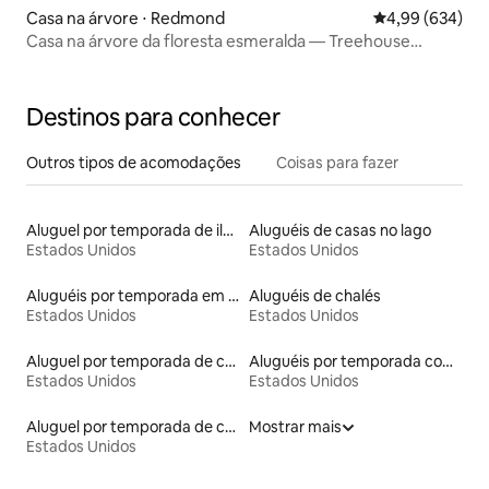
Casa na árvore ⋅ Redmond
4,99 de uma ava
4,99 (634)
Casa na árvore da floresta esmeralda — Treehouse
Masters
Destinos para conhecer
Outros tipos de acomodações
Coisas para fazer
Aluguel por temporada de ilhas
Aluguéis de casas no lago
Estados Unidos
Estados Unidos
Aluguéis por temporada em albergue
Aluguéis de chalés
Estados Unidos
Estados Unidos
Aluguel por temporada de castelos
Aluguéis por temporada com cama de altura acessível
Estados Unidos
Estados Unidos
Aluguel por temporada de casas na árvore
Mostrar mais
Estados Unidos