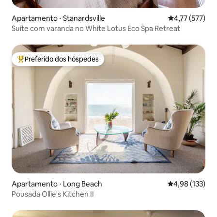
Apartamento ⋅ Stanardsville
4,77 de uma av
4,77 (577)
Suíte com varanda no White Lotus Eco Spa Retreat
Preferido dos hóspedes
Entre os melhores preferidos dos hóspedes
Apartamento ⋅ Long Beach
4,98 de uma av
4,98 (133)
Pousada Ollie's Kitchen II