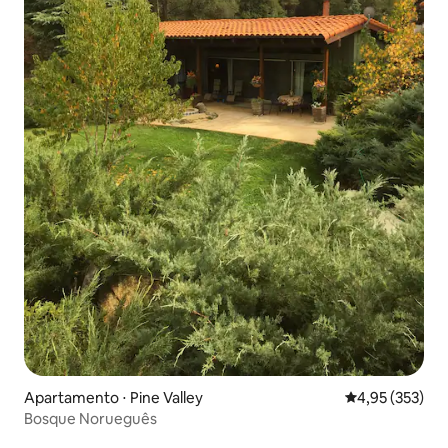
Apartamento ⋅ Pine Valley
4,95 de uma av
4,95 (353)
Bosque Norueguês