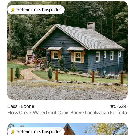
hidromassagem|Piscina
Preferido dos hóspedes
Entre os melhores preferidos dos hóspedes
Casa ⋅ Boone
5 de uma av
5 (229)
Moss Creek Waterfront Cabin Boone Localização Perfeita
Preferido dos hóspedes
Entre os melhores preferidos dos hóspedes