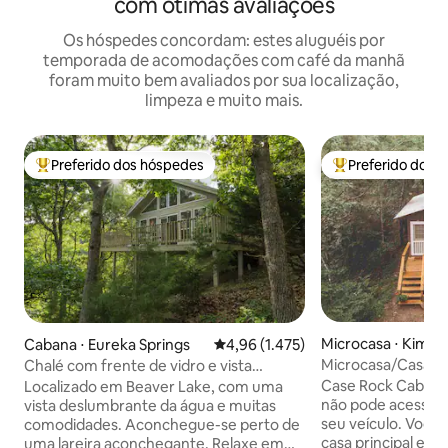
com ótimas avaliações
Os hóspedes concordam: estes aluguéis por
temporada de acomodações com café da manhã
foram muito bem avaliados por sua localização,
limpeza e muito mais.
Preferido dos hóspedes
Preferido dos 
Entre os melhores preferidos dos hóspedes
Entre os melhore
Microcasa ⋅ Kimbe
Cabana ⋅ Eureka Springs
4,96 de uma avaliação média de 5,
4,96 (1.475)
Microcasa/Casa na
Chalé com frente de vidro e vista
pública/Cabana d
deslumbrante para o lago
Case Rock Cabin --FORA DA REDE- você
Localizado em Beaver Lake, com uma
não pode acessar
vista deslumbrante da água e muitas
seu veículo. Você 
comodidades. Aconchegue-se perto de
casa principal e an
uma lareira aconchegante. Relaxe em