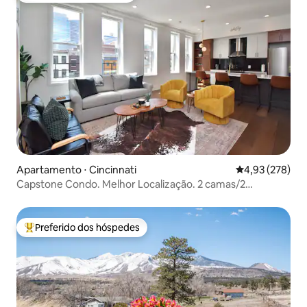
Apartamento ⋅ Cincinnati
4,93 de uma av
4,93 (278)
Capstone Condo. Melhor Localização. 2 camas/2
banheiros.
Preferido dos hóspedes
Entre os melhores preferidos dos hóspedes