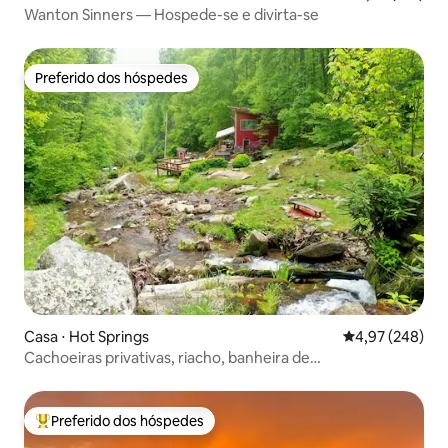
Wanton Sinners — Hospede-se e divirta-se
Preferido dos hóspedes
Preferido dos hóspedes
Casa ⋅ Hot Springs
4,97 de uma ava
4,97 (248)
Cachoeiras privativas, riacho, banheira de
hidromassagem, trilhas e veículos elétricos II
Preferido dos hóspedes
Entre os melhores preferidos dos hóspedes