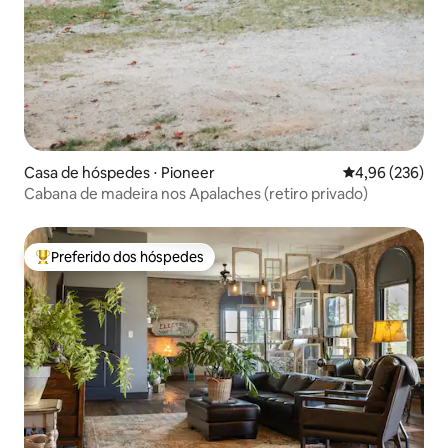
Casa de hóspedes ⋅ Pioneer
4,96 de uma ava
4,96 (236)
Cabana de madeira nos Apalaches (retiro privado)
Preferido dos hóspedes
Entre os melhores preferidos dos hóspedes