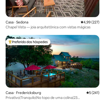
Casa ⋅ Sedona
4,99 de uma av
4,99 (227)
Chapel Vista — joia arquitetônica com vistas mágicas
Preferido dos hóspedes
Entre os melhores preferidos dos hóspedes
Casa ⋅ Fredericksburg
5 de uma av
5 (241)
Privativo|Tranquilo|No topo de uma colina|23
hectares|Vida selvagem|Banheira de