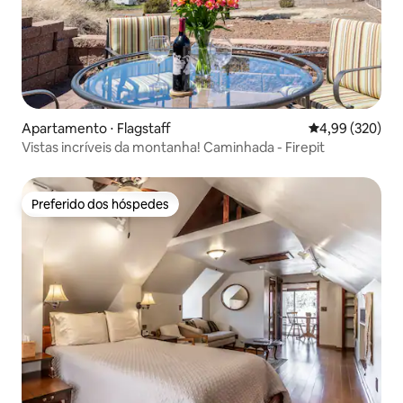
Apartamento ⋅ Flagstaff
4,99 de uma ava
4,99 (320)
Vistas incríveis da montanha! Caminhada - Firepit
Preferido dos hóspedes
Preferido dos hóspedes