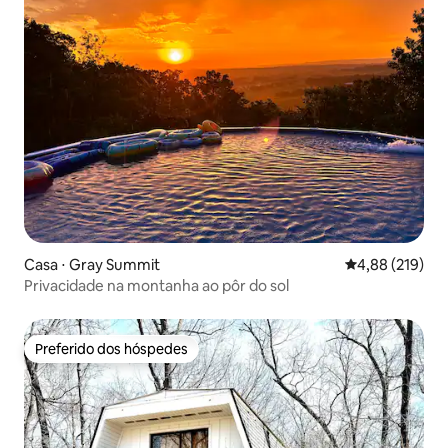
Casa ⋅ Gray Summit
4,88 de uma av
4,88 (219)
Privacidade na montanha ao pôr do sol
Preferido dos hóspedes
Preferido dos hóspedes