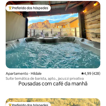
Preferido dos hóspedes
Entre os melhores preferidos dos hóspedes
Apartamento ⋅ Hildale
4,99 de uma av
4,99 (428)
Suíte temática de barista, apto., jacuzzi privativa
Pousadas com café da manhã
Preferido dos hóspedes