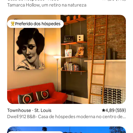
Tamarca Hollow, um retiro na natureza
Preferido dos hóspedes
Entre os melhores preferidos dos hóspedes
Townhouse ⋅ St. Louis
4,89 de uma ava
4,89 (559)
Dwell 912 B&B- Casa de hóspedes moderna no centro de
Soulard