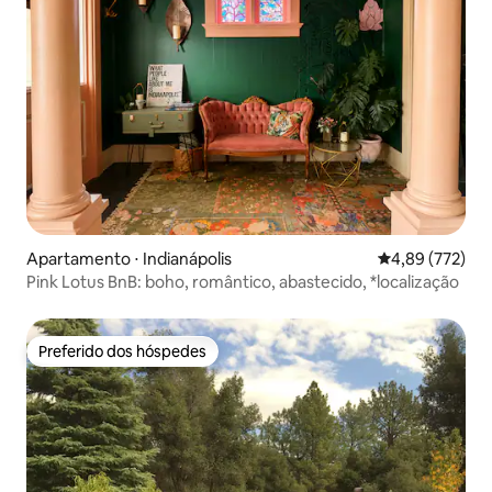
Apartamento ⋅ Indianápolis
4,89 de uma av
4,89 (772)
Pink Lotus BnB: boho, romântico, abastecido, *localização
Preferido dos hóspedes
Preferido dos hóspedes