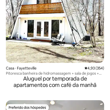
Casa ⋅ Fayetteville
4,93 de uma av
4,93 (354)
Pitoresca banheira de hidromassagem + sala de jogos +
Aluguel por temporada de
perto da água
apartamentos com café da manhã
Preferido dos hóspedes
Preferido dos hóspedes