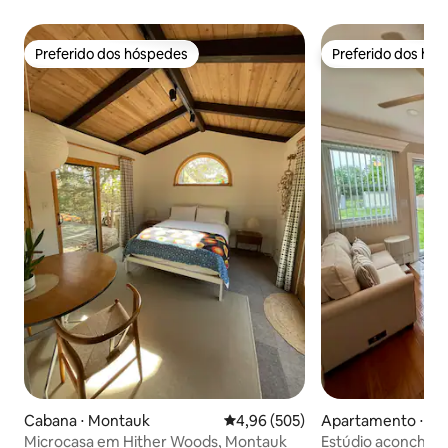
Preferido dos hóspedes
Preferido dos hó
Preferido dos hóspedes
Preferido dos hó
Cabana ⋅ Montauk
4,96 de uma avaliação média de 
4,96 (505)
Apartamento ⋅ Cent
Microcasa em Hither Woods, Montauk
Estúdio aconcheg