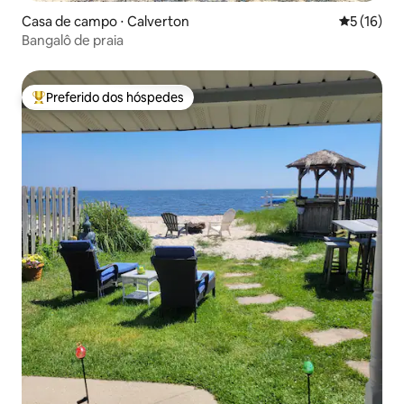
Casa de campo ⋅ Calverton
5 de uma a
5 (16)
Bangalô de praia
Preferido dos hóspedes
Entre os melhores preferidos dos hóspedes