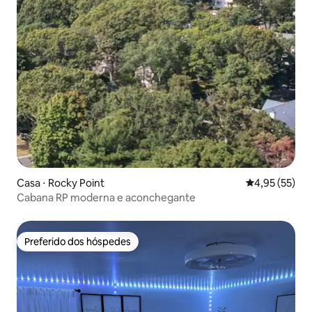
Casa ⋅ Rocky Point
4,95 de uma a
4,95 (55)
Cabana RP moderna e aconchegante
Preferido dos hóspedes
Preferido dos hóspedes