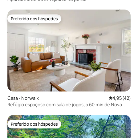
Preferido dos hóspedes
Preferido dos hóspedes
Casa ⋅ Norwalk
4,95 de uma a
4,95 (42)
Refúgio espaçoso com sala de jogos, a 60 min de Nova
York
Preferido dos hóspedes
Preferido dos hóspedes