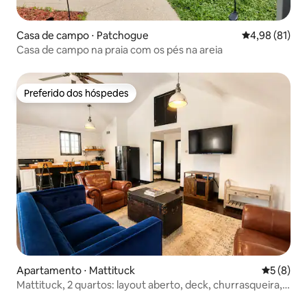
Casa de campo ⋅ Patchogue
4,98 de uma a
4,98 (81)
Casa de campo na praia com os pés na areia
Preferido dos hóspedes
Preferido dos hóspedes
Apartamento ⋅ Mattituck
5 de uma 
5 (8)
Mattituck, 2 quartos: layout aberto, deck, churrasqueira,
perto de vinhedos