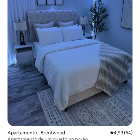
Apartamento ⋅ Brentwood
4,93 de uma a
4,93 (54)
Apartamento de um quarto no porão