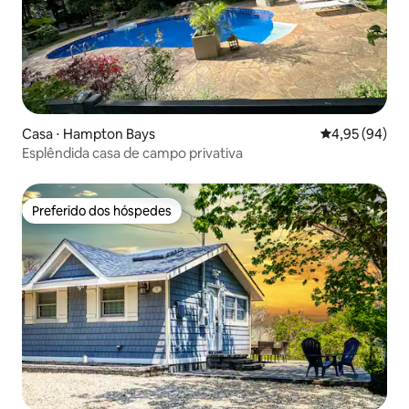
Casa ⋅ Hampton Bays
4,95 de uma a
4,95 (94)
Esplêndida casa de campo privativa
Preferido dos hóspedes
Preferido dos hóspedes