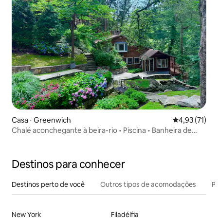
Casa ⋅ Greenwich
4,93 de uma a
4,93 (71)
Chalé aconchegante à beira-rio • Piscina • Banheira de
hidromassagem • 35 min de Nova York
Destinos para conhecer
Destinos perto de você
Outros tipos de acomodações
Pr
New York
Filadélfia