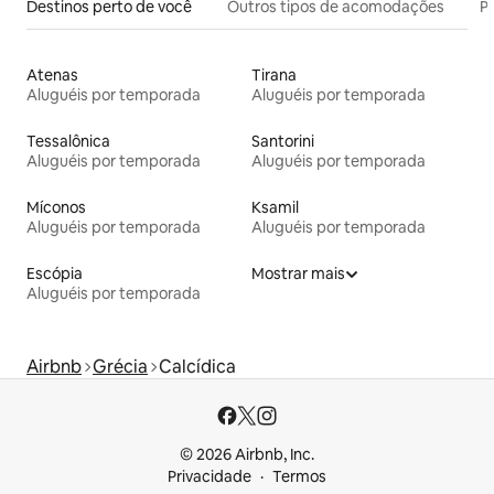
Destinos perto de você
Outros tipos de acomodações
Pr
Atenas
Tirana
Aluguéis por temporada
Aluguéis por temporada
Tessalônica
Santorini
Aluguéis por temporada
Aluguéis por temporada
Míconos
Ksamil
Aluguéis por temporada
Aluguéis por temporada
Escópia
Mostrar mais
Aluguéis por temporada
Airbnb
Grécia
Calcídica
© 2026 Airbnb, Inc.
Privacidade
Termos