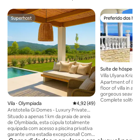
Superhost
Preferido dos hó
Superhost
Preferido dos hó
Suíte de hóspedes 
lkidikis
Villa Ulyana Kriarit
mar de Athos
Apartment of 80 
floor of villa in an
gorgeous seaview
Complete solitude
Vila ⋅ Olympiada
4,92 de uma avaliação média de
4,92 (49)
megacities and peo
Aristotelia Gi Domes - Luxury Private
nature - the forme
Pool Retreat
Situado a apenas 1 km da praia de areia
monastery! To the sea 270 m. Within
de Olymbiada, esta cúpula totalmente
walking distance 
equipada com acesso a piscina privativa
beaches, which no
garante uma estadia excepcional! Com
sandy organized b