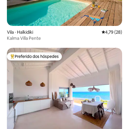
Vila ⋅ Halkidiki
4,79 de uma a
4,79 (28)
Kalma Villa Pente
Preferido dos hóspedes
Entre os melhores preferidos dos hóspedes