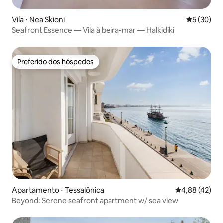
Vila ⋅ Nea Skioni
5 de uma a
5 (30)
Seafront Essence — Vila à beira-mar — Halkidiki
Preferido dos hóspedes
Preferido dos hóspedes
Apartamento ⋅ Tessalônica
4,88 de uma a
4,88 (42)
Beyond: Serene seafront apartment w/ sea view