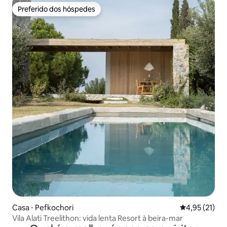
Preferido dos hóspedes
Preferido dos hóspedes
Casa ⋅ Pefkochori
4,95 de uma a
4,95 (21)
Vila Alati Treelithon: vida lenta Resort à beira-mar