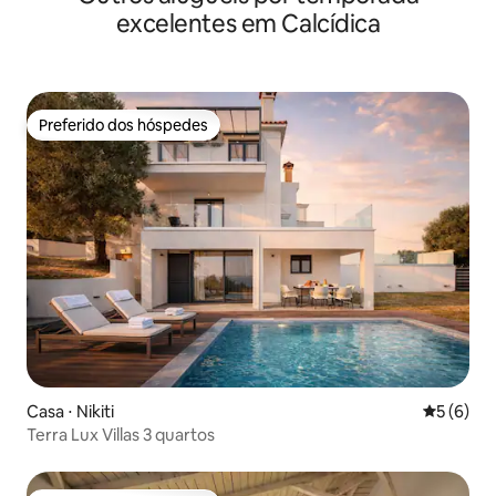
excelentes em Calcídica
Preferido dos hóspedes
Preferido dos hóspedes
Casa ⋅ Nikiti
5 de uma 
5 (6)
Terra Lux Villas 3 quartos