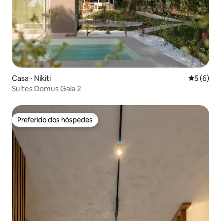
Casa ⋅ Nikiti
5 de uma 
5 (6)
Suítes Domus Gaia 2
Preferido dos hóspedes
Preferido dos hóspedes