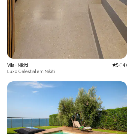
Vila ⋅ Nikiti
5 de uma a
5 (14)
Luxo Celestial em Nikiti