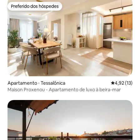
Preferido dos hóspedes
Preferido dos hóspedes
Apartamento ⋅ Tessalônica
4,92 de uma a
4,92 (13)
Maison Proxenou - Apartamento de luxo à beira-mar