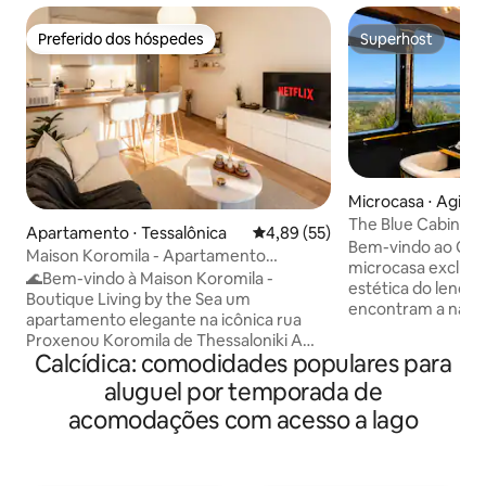
Preferido dos hóspedes
Superhost
Preferido dos hóspedes
Superhost
Microcasa ⋅ Agio
The Blue Cabin by
Apartamento ⋅ Tessalônica
4,89 de uma avaliação média de
4,89 (55)
do mar
Bem-vindo ao Gra
Maison Koromila - Apartamento
microcasa exclusi
boutique à beira-mar
🌊Bem-vindo à Maison Koromila -
estética do lendár
Boutique Living by the Sea um
encontram a natur
apartamento elegante na icônica rua
península de Chalki
Proxenou Koromila de Thessaloniki A
profundo do noss
Calcídica: comodidades populares para
poucos passos do mar, da gastronomia e
formato complet
dos marcos históricos, oferece a mistura
aluguel por temporada de
refúgio premium n
perfeita de design, conforto e
localizados a ape
acomodações com acesso a lago
localização. No interior, você encontrará
cristalino. A pouco
móveis de grife, uma cozinha
há um lago natura
totalmente equipada com Nespresso,
para flamingos ros
TV inteligente com Netflix e conforto de