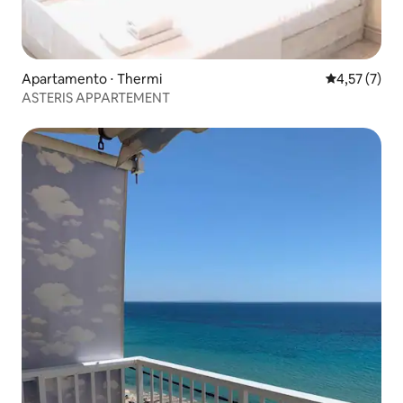
Apartamento ⋅ Thermi
4,57 de uma 
4,57 (7)
ASTERIS APPARTEMENT