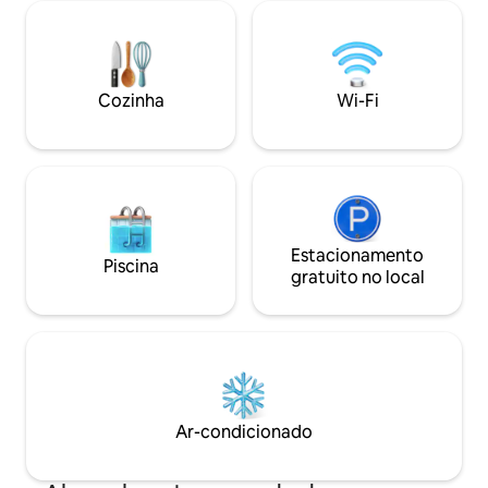
equilíbrio perfeito
hotel. A Torre Branca, a Praça
privacidade na na
Aristotelous e a nova estação de metrô
moderno sem con
estão a uma curta caminhada de
distância energia da cidade lá fora, luxo
Cozinha
Wi-Fi
tranquilo lá dentro.
Estacionamento
Piscina
gratuito no local
Ar-condicionado