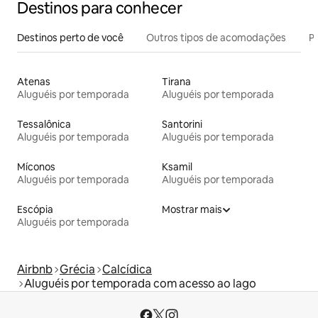
Destinos para conhecer
Destinos perto de você
Outros tipos de acomodações
Pr
Atenas
Tirana
Aluguéis por temporada
Aluguéis por temporada
Tessalônica
Santorini
Aluguéis por temporada
Aluguéis por temporada
Míconos
Ksamil
Aluguéis por temporada
Aluguéis por temporada
Escópia
Mostrar mais
Aluguéis por temporada
Airbnb
Grécia
Calcídica
Aluguéis por temporada com acesso ao lago