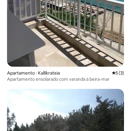
Apartamento ⋅ Kallikrateia
5 de uma 
5 (3)
Apartamento ensolarado com varanda à beira-mar