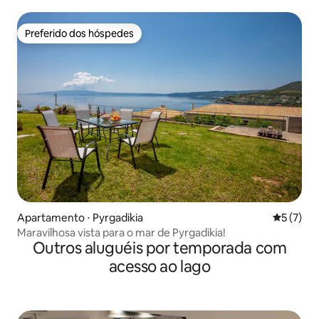
Preferido dos hóspedes
Preferido dos hóspedes
Apartamento ⋅ Pyrgadikia
5 de uma 
5 (7)
Maravilhosa vista para o mar de Pyrgadikia!
Outros aluguéis por temporada com
acesso ao lago