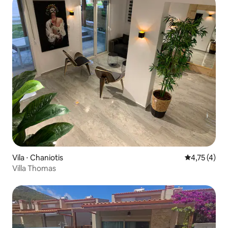
Vila ⋅ Chaniotis
4,75 de uma 
4,75 (4)
Villa Thomas