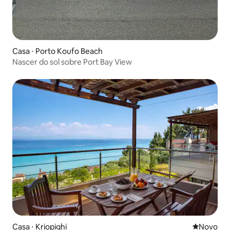
Casa ⋅ Porto Koufo Beach
Nascer do sol sobre Port Bay View
Casa ⋅ Kriopighi
Novo lugar
Novo