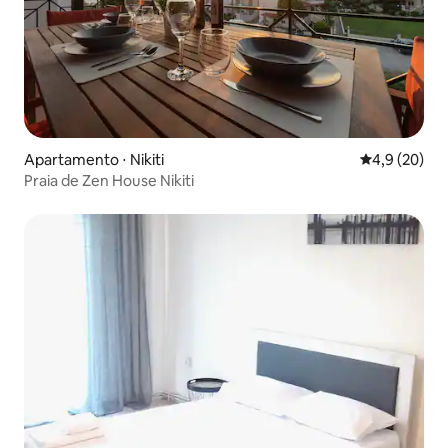
Apartamento ⋅ Nikiti
4,9 de uma a
4,9 (20)
Praia de Zen House Nikiti