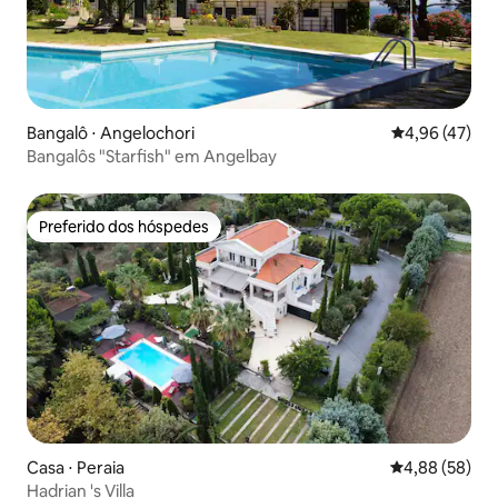
Bangalô ⋅ Angelochori
4,96 de uma a
4,96 (47)
Bangalôs "Starfish" em Angelbay
Preferido dos hóspedes
Preferido dos hóspedes
Casa ⋅ Peraia
4,88 de uma a
4,88 (58)
Hadrian 's Villa