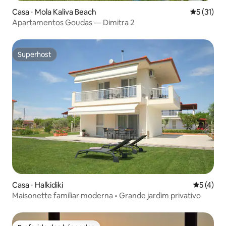
Casa ⋅ Mola Kaliva Beach
5 de uma a
5 (31)
Apartamentos Goudas — Dimitra 2
Superhost
Superhost
Casa ⋅ Halkidiki
5 de uma 
5 (4)
Maisonette familiar moderna • Grande jardim privativo