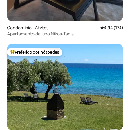
Condomínio ⋅ Afytos
4,94 de uma av
4,94 (174)
Apartamento de luxo Nikos-Tania
Preferido dos hóspedes
Entre os melhores preferidos dos hóspedes