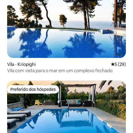
Vila ⋅ Kriopighi
5 de uma a
5 (29)
Vila com vista para o mar em um complexo fechado
Preferido dos hóspedes
Preferido dos hóspedes