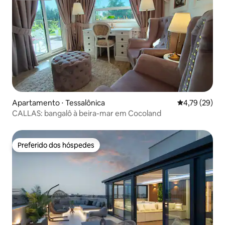
Apartamento ⋅ Tessalônica
4,79 de uma a
4,79 (29)
CALLAS: bangalô à beira-mar em Cocoland
Preferido dos hóspedes
Preferido dos hóspedes