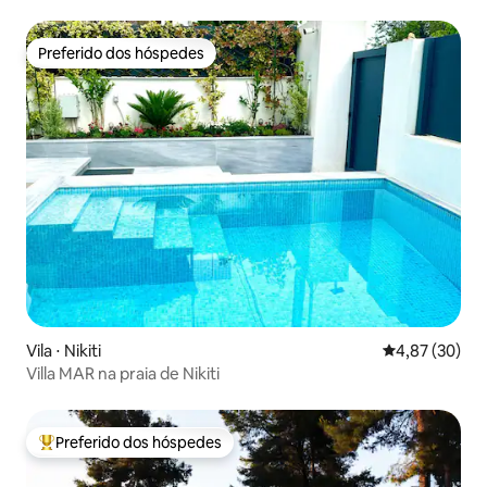
Preferido dos hóspedes
Preferido dos hóspedes
Vila ⋅ Nikiti
4,87 de uma a
4,87 (30)
Villa MAR na praia de Nikiti
Preferido dos hóspedes
Entre os melhores preferidos dos hóspedes