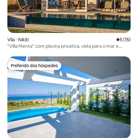
Vila ⋅ Nikiti
5 de uma a
5 (15)
"Villa Menta" com piscina privativa, vista para o mar e
jardim
Preferido dos hóspedes
Preferido dos hóspedes