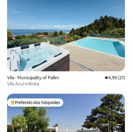
Vila ⋅ Municipality of Pallini
4,95 de uma a
4,95 (21)
Vila Azul Infinita
Preferido dos hóspedes
Entre os melhores preferidos dos hóspedes