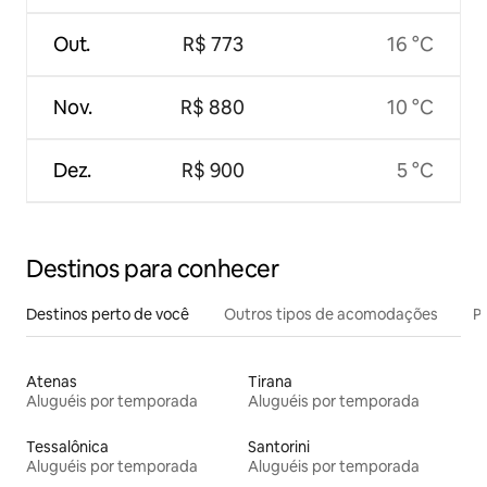
Out.
R$ 773
16 °C
Nov.
R$ 880
10 °C
Dez.
R$ 900
5 °C
Destinos para conhecer
Destinos perto de você
Outros tipos de acomodações
Pr
Atenas
Tirana
Aluguéis por temporada
Aluguéis por temporada
Tessalônica
Santorini
Aluguéis por temporada
Aluguéis por temporada