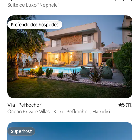
Suíte de Luxo "Nephele"
Preferido dos hóspedes
Preferido dos hóspedes
Vila ⋅ Pefkochori
5 de uma a
5 (11)
Ocean Private Villas - Kirki - Pefkochori, Halkidiki
Superhost
Superhost