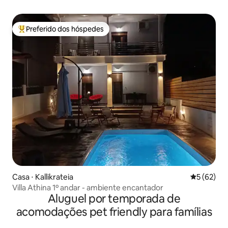
Preferido dos hóspedes
Entre os melhores preferidos dos hóspedes
Casa ⋅ Kallikrateia
5 de uma a
5 (62)
Villa Athina 1º andar - ambiente encantador
Aluguel por temporada de
acomodações pet friendly para famílias