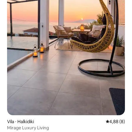
Vila ⋅ Halkidiki
4,88 de uma 
4,88 (8)
Mirage Luxury Living