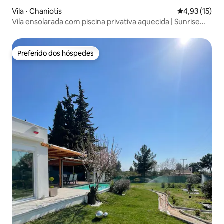
Vila ⋅ Chaniotis
4,93 de uma a
4,93 (15)
Vila ensolarada com piscina privativa aquecida | Sunrise
Villas
Preferido dos hóspedes
Preferido dos hóspedes