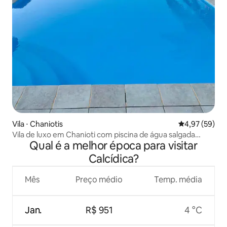
Vila ⋅ Chaniotis
4,97 de uma a
4,97 (59)
Vila de luxo em Chanioti com piscina de água salgada
Qual é a melhor época para visitar
aquecida
Calcídica?
Mês
Preço médio
Temp. média
Jan.
R$ 951
4 °C