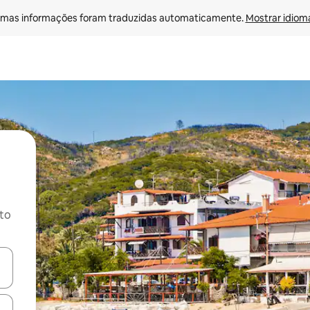
mas informações foram traduzidas automaticamente. 
Mostrar idioma
ito
ore-os usando as seta para cima e para baixo do teclado ou tocando e