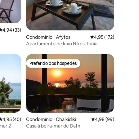
ções
4,94 de uma avaliação média de 5, 33 avaliações
4,94 (33)
Condomínio ⋅ Afytos
4,95 de uma avaliação 
4,95 (172)
Apartamento de luxo Nikos-Tania
Preferido dos hóspedes
os hóspedes
Preferido dos hóspedes
4,95 de uma avaliação média de 5, 40 avaliações
4,95 (40)
Condomínio ⋅ Chalkidiki
4,98 de uma avaliação 
4,98 (99)
ções
mar 2
Casa à beira-mar de Dafni