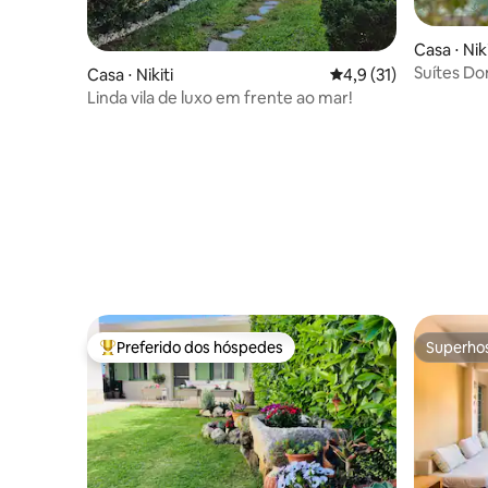
Casa ⋅ Niki
Suítes Do
Casa ⋅ Nikiti
4,9 de uma avaliação 
4,9 (31)
Linda vila de luxo em frente ao mar!
Preferido dos hóspedes
Superho
Entre os melhores preferidos dos hóspedes
Superho