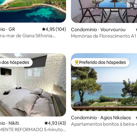
io ⋅ GR
4,95 de uma avaliação média de 5, 104 avalia
4,95 (104)
Condomínio ⋅ Vourvourou
ira-mar de Giana Sithonia
Memórias de Florescimento A1
média de 5, 82 avaliações
o dos hóspedes
Preferido dos hóspedes
o dos hóspedes
Entre os melhores preferidos d
Condomínio ⋅ Agios Nikolaos
o ⋅ Nikiti
4,93 de uma avaliação média de 5, 43 avalia
4,93 (43)
Apartamentos bonitos à beira-
MENTE REFORMADO 5 minutos
raia - Kappa Ground