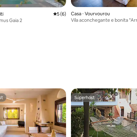
Casa ⋅ Vourvourou
ti
5 de uma avaliação média de 5, 6 avalia
5 (6)
Vila aconchegante e bonita "A
mus Gaia 2
média de 5, 31 avaliações
em Vourvourou
st
Superhost
st
Superhost