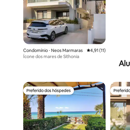
Condomínio ⋅ Neos Marmaras
4,91 de uma avaliação
4,91 (11)
Ícone dos mares de Sithonia
Alu
Preferido dos hóspedes
Preferid
Preferido dos hóspedes
Preferid