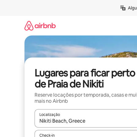
Pular
Algu
para
o
conteúdo
Lugares para ficar perto
de Praia de Nikiti
Reserve locações por temporada, casas e mu
mais no Airbnb
Localização
Quando os resultados estiverem disponíveis, expl
Check-in