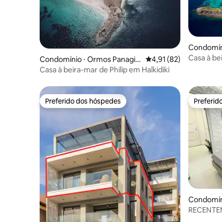
Condomín
Casa à be
Condomínio ⋅ Ormos Panagia
4,91 de uma avaliação 
4,91 (82)
Halkidiki
s
Casa à beira-mar de Philip em Halkidiki
Preferido dos hóspedes
Preferid
Preferido dos hóspedes
Preferid
Condomíni
RECENTE
a pé da p