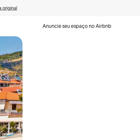
 original
Anuncie seu espaço no Airbnb
 deslizando o dedo na tela.