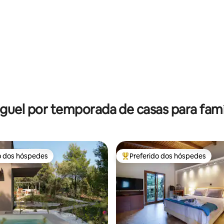
 média de 5, 11 avaliações
guel por temporada de casas para famí
o dos hóspedes
Preferido dos hóspedes
o dos hóspedes
Entre os melhores preferidos d