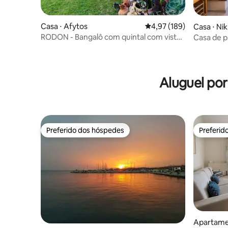
Casa ⋅ Afytos
4,97 de uma avaliação m
4,97 (189)
Casa ⋅ Niki
RODON - Bangalô com quintal com vista
Casa de p
para o mar em Afytos
Aluguel po
Preferido dos hóspedes
Preferid
Preferido dos hóspedes
Preferid
Apartame