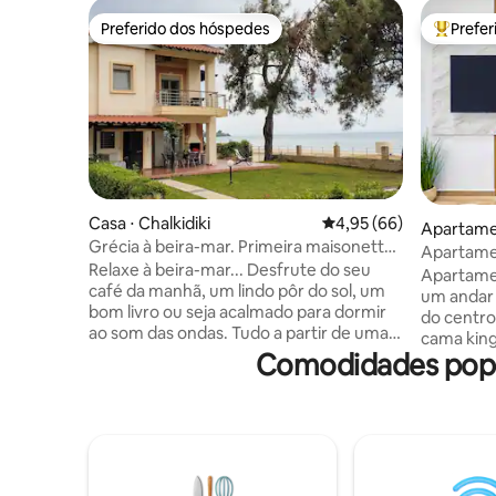
Preferido dos hóspedes
Prefe
Preferido dos hóspedes
Entre os
Casa ⋅ Chalkidiki
4,95 de uma avaliação 
4,95 (66)
Apartamen
Grécia à beira-mar. Primeira maisonette,
Apartamen
Nikiti (3 camas)
Relaxe à beira-mar... Desfrute do seu
Apartame
café da manhã, um lindo pôr do sol, um
um andar
bom livro ou seja acalmado para dormir
do centro
ao som das ondas. Tudo a partir de uma
cama king
linda casa de veraneio que fica a apenas
Comodidades popul
colchão e
10 metros da praia. Perfeito para casais,
ventilador
famílias com crianças e aventureiros
smart TVs
solitários. Uma bela casa duplex primeiro
e banheiro
para o mar, proporcionando aos
mesa, lou
hóspedes todos os confortos de um lar.
espreguiça
Quando terminar de relaxar, explore as
estacion