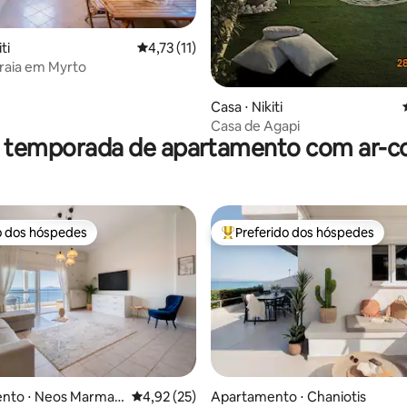
édia de 5, 189 avaliações
ti
4,73 de uma avaliação média de 5, 11 avalia
4,73 (11)
raia em Myrto
Casa ⋅ Nikiti
Casa de Agapi
r temporada de apartamento com ar-c
o dos hóspedes
Preferido dos hóspedes
o dos hóspedes
Entre os melhores preferidos d
nto ⋅ Neos Marmar
4,92 de uma avaliação média de 5, 25 avalia
4,92 (25)
Apartamento ⋅ Chaniotis