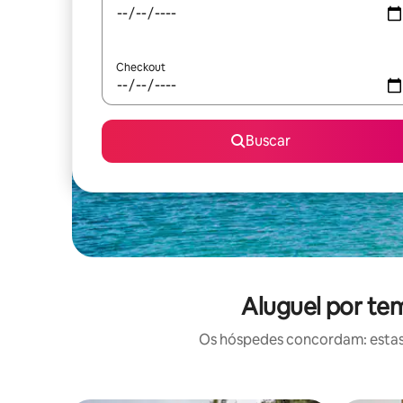
Checkout
Buscar
Aluguel por tem
Os hóspedes concordam: estas