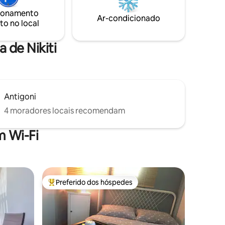
s de longa
τραπεζαρία εξωτερικού χώρου και
ionamento
por
Ar-condicionado
καναπέ.
to no local
 de Nikiti
Antigoni
4 moradores locais recomendam
 Wi-Fi
Preferido dos hóspedes
Entre os melhores preferidos dos hóspedes