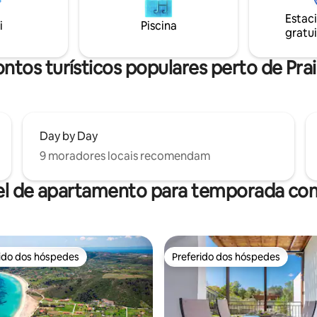
ratuitas mediante solicitação.
férias relaxantes e refrescante
Estac
 famílias para uma estadia
duração e para viagens curtas 
i
Piscina
gratui
 e segura.
Chalkidiki!
ntos turísticos populares perto de Praia
Day by Day
9 moradores locais recomendam
el de apartamento para temporada com
rido dos hóspedes
Preferido dos hóspedes
 melhores preferidos dos hóspedes
Preferido dos hóspedes