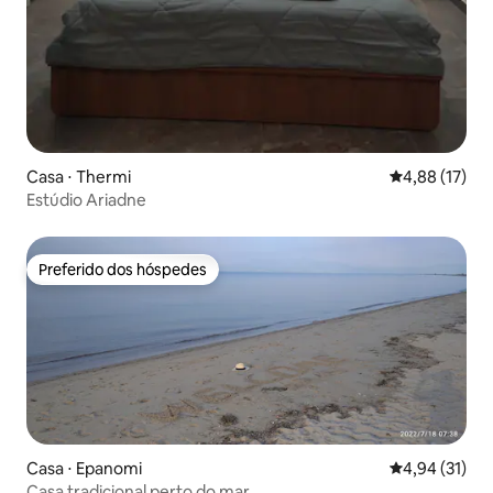
Casa ⋅ Thermi
4,88 de uma a
4,88 (17)
Estúdio Ariadne
Preferido dos hóspedes
Preferido dos hóspedes
Casa ⋅ Epanomi
4,94 de uma a
4,94 (31)
Casa tradicional perto do mar