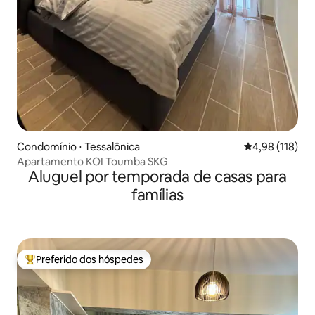
Condomínio ⋅ Tessalônica
4,98 de uma av
4,98 (118)
Apartamento KOI Toumba SKG
Aluguel por temporada de casas para
famílias
Preferido dos hóspedes
Entre os melhores preferidos dos hóspedes