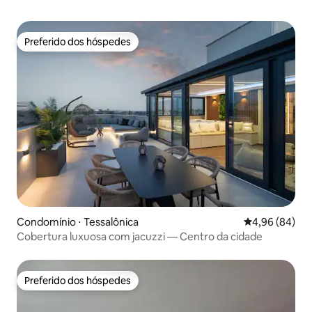
Preferido dos hóspedes
Preferido dos hóspedes
Condomínio ⋅ Tessalônica
4,96 de uma av
4,96 (84)
Cobertura luxuosa com jacuzzi — Centro da cidade
Preferido dos hóspedes
Preferido dos hóspedes