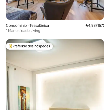
Condomínio ⋅ Tessalônica
4,93 de uma av
4,93 (157)
1 Mar e cidade Living
Preferido dos hóspedes
Entre os melhores preferidos dos hóspedes