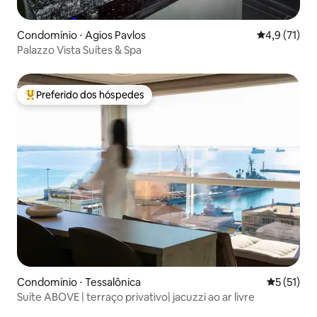
Condomínio ⋅ Agios Pavlos
4,9 de uma a
4,9 (71)
Palazzo Vista Suítes & Spa
Preferido dos hóspedes
Entre os melhores preferidos dos hóspedes
Condomínio ⋅ Tessalônica
5 de uma a
5 (51)
Suíte ABOVE | terraço privativo| jacuzzi ao ar livre