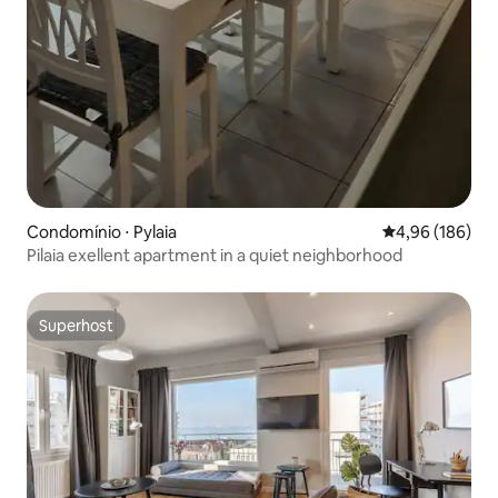
Condomínio ⋅ Pylaia
4,96 de uma av
4,96 (186)
Pilaia exellent apartment in a quiet neighborhood
Superhost
Superhost