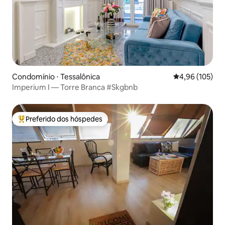
Condomínio ⋅ Tessalônica
4,96 de uma av
4,96 (105)
Imperium I — Torre Branca #Skgbnb
Preferido dos hóspedes
Entre os melhores preferidos dos hóspedes