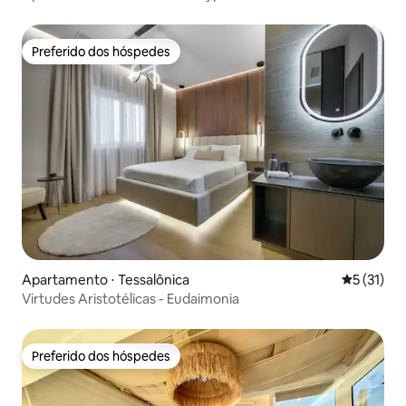
Preferido dos hóspedes
Preferido dos hóspedes
Apartamento ⋅ Tessalônica
5 de uma a
5 (31)
Virtudes Aristotélicas - Eudaimonia
Preferido dos hóspedes
Preferido dos hóspedes