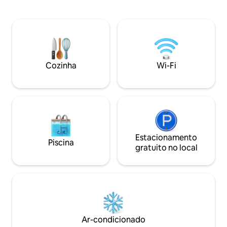
acabamentos em madeira. Cozinha
interiores e um fá
totalmente equipada, Nespresso, TV de
bairro você pode 
50", Internet de alta velocidade, Netflix e
praia, supermerca
Disney+, colchão premium,
tabernas, cafés e 
lavadora/secadora A poucos segundos
para fazer durante 
da orla marítima, a 10 minutos do Music
Experimente um pa
Hall Ideal para viajantes de negócios e
Perea para a cidad
Cozinha
Wi-Fi
turistas.
Estacionamento
Piscina
gratuito no local
Ar-condicionado