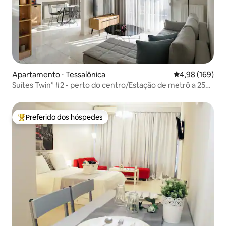
Apartamento ⋅ Tessalônica
4,98 de uma av
4,98 (169)
Suítes Twin° #2 - perto do centro/Estação de metrô a 250
m
Preferido dos hóspedes
Entre os melhores preferidos dos hóspedes