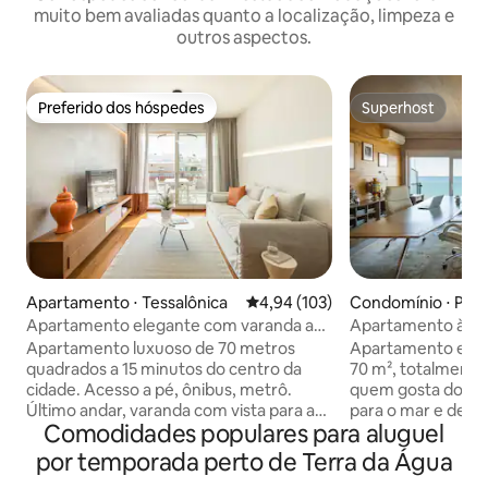
muito bem avaliadas quanto a localização, limpeza e
outros aspectos.
Preferido dos hóspedes
Superhost
Preferido dos hóspedes
Superhost
Apartamento ⋅ Tessalônica
4,94 de uma avaliação média de 
4,94 (103)
Condomínio ⋅ Pera
Apartamento elegante com varanda ao
Apartamento à bei
lado da orla marítima
180° para o mar
Apartamento luxuoso de 70 metros
Apartamento eleg
quadrados a 15 minutos do centro da
70 m², totalmente 
cidade. Acesso a pé, ônibus, metrô.
quem gosta do calo
Último andar, varanda com vista para a
para o mar e de nadar!!! A 10 
Comodidades populares para aluguel
montanha acima da cidade velha de
Aeroporto de Tess
Thessaloniki. Design contemporâneo e
da cidade. O apa
por temporada perto de Terra da Água
inteligente, com os melhores materiais e
localização perfeit