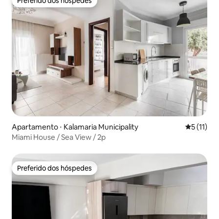
Preferido dos hóspedes
Preferido dos hóspedes
Apartamento ⋅ Kalamaria Municipality
5 de uma a
5 (11)
Miami House / Sea View / 2p
Preferido dos hóspedes
Preferido dos hóspedes