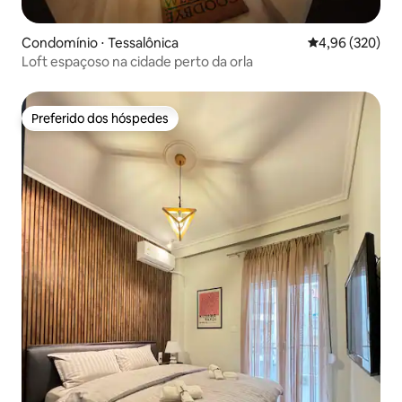
Condomínio ⋅ Tessalônica
4,96 de uma ava
4,96 (320)
Loft espaçoso na cidade perto da orla
Preferido dos hóspedes
Preferido dos hóspedes