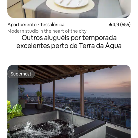
Apartamento ⋅ Tessalônica
4,9 de uma av
4,9 (555)
Modern studio in the heart of the city
Outros aluguéis por temporada
excelentes perto de Terra da Água
Superhost
Superhost