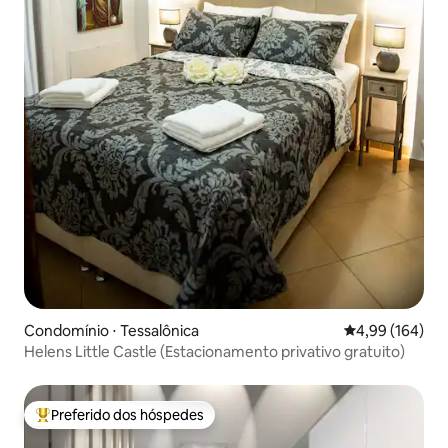
Condomínio ⋅ Tessalônica
4,99 de uma av
4,99 (164)
Helens Little Castle (Estacionamento privativo gratuito)
Preferido dos hóspedes
Entre os melhores preferidos dos hóspedes