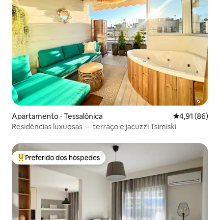
Apartamento ⋅ Tessalônica
4,91 de uma a
4,91 (86)
Residências luxuosas — terraço e jacuzzi Tsimiski
Preferido dos hóspedes
Entre os melhores preferidos dos hóspedes