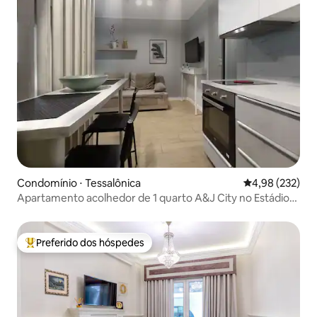
Condomínio ⋅ Tessalônica
4,98 de uma av
4,98 (232)
Apartamento acolhedor de 1 quarto A&J City no Estádio
Nacional
Preferido dos hóspedes
Entre os melhores preferidos dos hóspedes