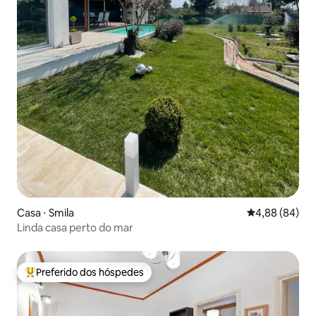
Casa ⋅ Smila
4,88 de uma av
4,88 (84)
Linda casa perto do mar
Preferido dos hóspedes
Entre os melhores preferidos dos hóspedes