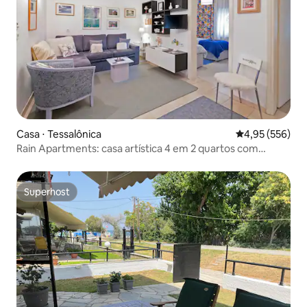
Casa ⋅ Tessalônica
4,95 de uma av
4,95 (556)
Rain Apartments: casa artística 4 em 2 quartos com
estacionamento gratuito
Superhost
Superhost