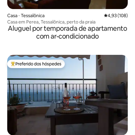
Casa ⋅ Tessalônica
4,93 de uma av
4,93 (108)
Casa em Perea, Tessalônica, perto da praia
Aluguel por temporada de apartamento
com ar-condicionado
Preferido dos hóspedes
Entre os melhores preferidos dos hóspedes