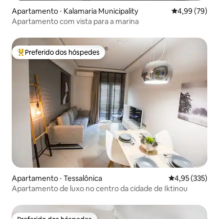
Apartamento ⋅ Kalamaria Municipality
4,99 de uma a
4,99 (79)
Apartamento com vista para a marina
Preferido dos hóspedes
Entre os melhores preferidos dos hóspedes
Apartamento ⋅ Tessalônica
4,95 de uma av
4,95 (335)
Apartamento de luxo no centro da cidade de Iktinou