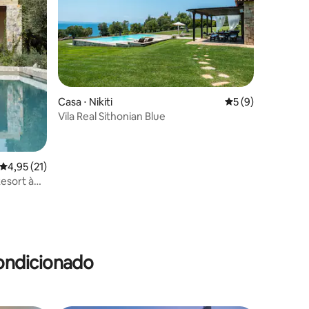
Casa ⋅ Nikiti
5 de uma avaliaçã
5 (9)
Vila Real Sithonian Blue
4,95 de uma avaliação média de 5, 21 avaliações
4,95 (21)
Resort à
ções
ondicionado