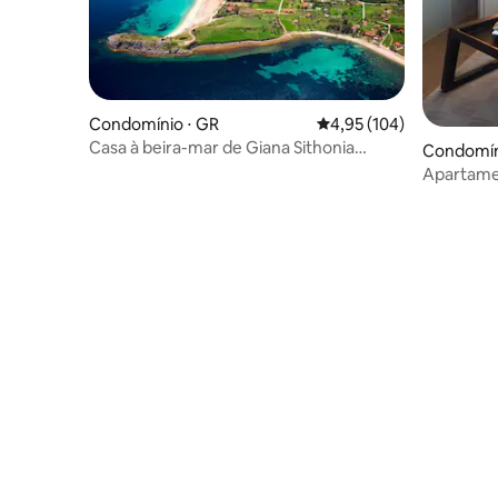
Condomínio ⋅ GR
4,95 de uma avaliação m
4,95 (104)
Casa à beira-mar de Giana Sithonia
Condomíni
Halkidiki
Apartamen