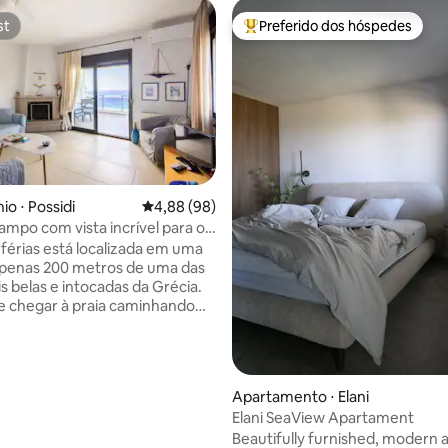
st
Preferido dos hóspedes
st
Entre os melhores preferidos d
o ⋅ Possidi
4,88 de uma avaliação média de 5, 98 avalia
4,88 (98)
ampo com vista incrível para o
 férias está localizada em uma
 apenas 200 metros de uma das
s belas e intocadas da Grécia.
média de 5, 52 avaliações
 chegar à praia caminhando
inda trilha de 200 metros na
 bem em frente à casa, ou
 estrada pavimentada, a cerca
os de distância. A casa
Apartamento ⋅ Elani
istas deslumbrantes para o mar
Elani SeaView Apartament
ol de tirar o fôlego. Está
Beautifully furnished, modern
te equipado com tudo o que