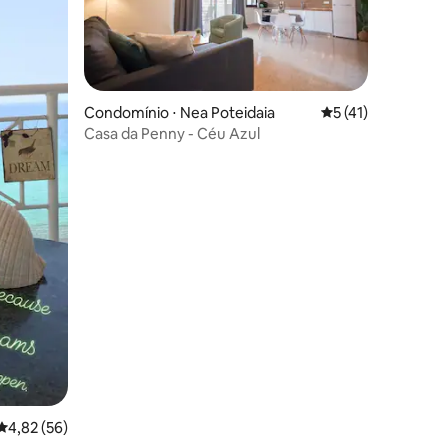
Condomínio ⋅ Nea Poteidaia
5 de uma avaliação
5 (41)
Casa da Penny - Céu Azul
ções
4,82 de uma avaliação média de 5, 56 avaliações
4,82 (56)