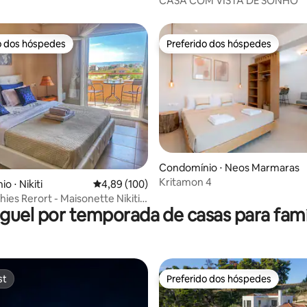
CASA COM VISTA DE SONHO
o dos hóspedes
Preferido dos hóspedes
o dos hóspedes
Preferido dos hóspedes
média de 5, 46 avaliações
Condomínio ⋅ Neos Marmaras
Kritamon 4
o ⋅ Nikiti
4,89 de uma avaliação média de 5, 100 avalia
4,89 (100)
thies Rerort - Maisonette Nikiti
guel por temporada de casas para famí
st
Preferido dos hóspedes
st
Preferido dos hóspedes