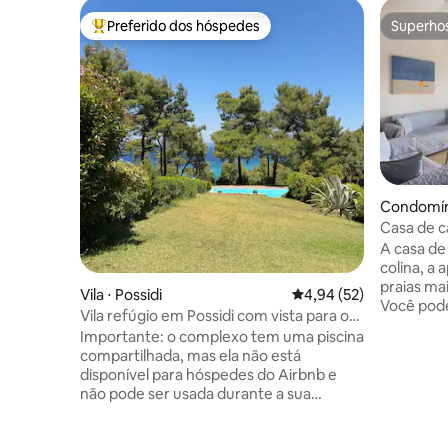
Preferido dos hóspedes
Superho
Entre os melhores preferidos dos hóspedes
Superho
Condomíni
Casa de c
mar.
A casa de
colina, a
praias mai
Vila ⋅ Possidi
4,94 de uma avaliação 
4,94 (52)
Você pode
Vila refúgio em Possidi com vista para o
por uma l
mar – sem uso da piscina
Importante: o complexo tem uma piscina
floresta,
compartilhada, mas ela não está
pegando a
disponível para hóspedes do Airbnb e
de 450 metr
não pode ser usada durante a sua
oferece v
estadia. A propriedade oferece um
e pôr do s
grande jardim privado e várias áreas de
totalmen