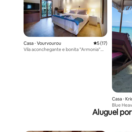
Casa ⋅ Vourvourou
5 de uma avaliação 
5 (17)
Vila aconchegante e bonita "Armonia"
em Vourvourou
Casa ⋅ Kri
Blue Heav
Aluguel po