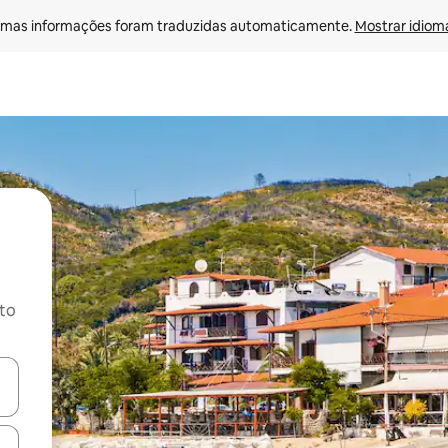
mas informações foram traduzidas automaticamente. 
Mostrar idioma
ito
ore-os usando as seta para cima e para baixo do teclado ou tocando e