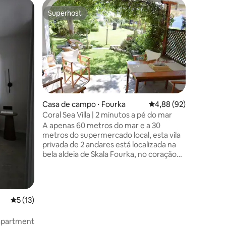
Vila ⋅ Nea
Superhost
Prefe
os hóspedes
Superhost
Entre o
Seafront
Halkidiki
A localiz
mar da no
Situada b
possui a
intocadas
exclusiva
incompará
Mar Medi
ções
Casa de campo ⋅ Fourka
4,88 de uma avaliação
4,88 (92)
nossos h
Coral Sea Villa | 2 minutos a pé do mar
inigualáv
A apenas 60 metros do mar e a 30
mergulhe
metros do supermercado local, esta vila
brisa su
privada de 2 andares está localizada na
das ondas
bela aldeia de Skala Fourka, no coração
de uma paisagem verde e ensolarada.
Um lugar ideal para casais e famílias, esta
casa pode acomodar até 6 hóspedes e
consiste em dois quartos com vista para
5 de uma avaliação média de 5, 13 avaliações
5 (13)
o jardim, um sótão, uma sala de estar
com lareira, ar condicionado, uma
 apartment
cozinha totalmente equipada e