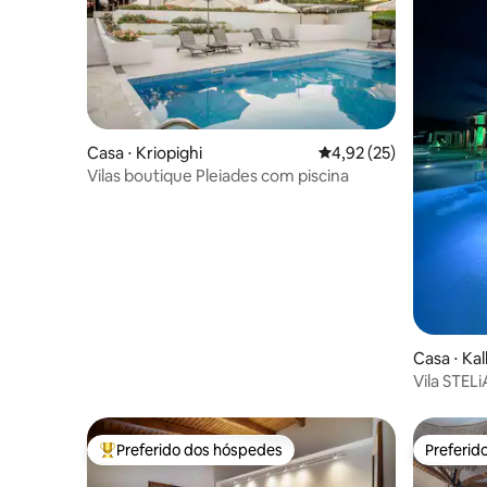
Casa ⋅ Kriopighi
4,92 de uma avaliação 
4,92 (25)
Vilas boutique Pleiades com piscina
Casa ⋅ Kal
Vila STELi
Preferido dos hóspedes
Preferid
Entre os melhores preferidos dos hóspedes
Preferid