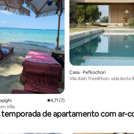
média de 5, 17 avaliações
Casa ⋅ Pefkochori
Vila Alati Treelithon: vida lenta 
beira-mar
opighi
4,71 de uma avaliação média de 5, 7 avalia
4,71 (7)
en Villa
r temporada de apartamento com ar-c