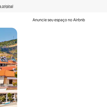
 original
Anuncie seu espaço no Airbnb
 deslizando o dedo na tela.