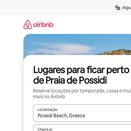
Pular
Algu
para
o
conteúdo
Lugares para ficar perto
de Praia de Possidi
Reserve locações por temporada, casas e mu
mais no Airbnb
Localização
Quando os resultados estiverem disponíveis, expl
Check-in