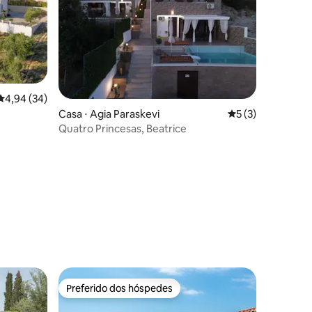
4,94 de uma avaliação média de 5, 34 avaliações
4,94 (34)
Casa ⋅ Agia Paraskevi
5 de uma avaliaçã
5 (3)
Quatro Princesas, Beatrice
ções
Preferido dos hóspedes
Preferido dos hóspedes