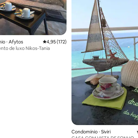
édia de 5, 104 avaliações
o ⋅ Afytos
4,95 de uma avaliação média de 5, 172 avalia
4,95 (172)
to de luxo Nikos-Tania
Condomínio ⋅ Siviri