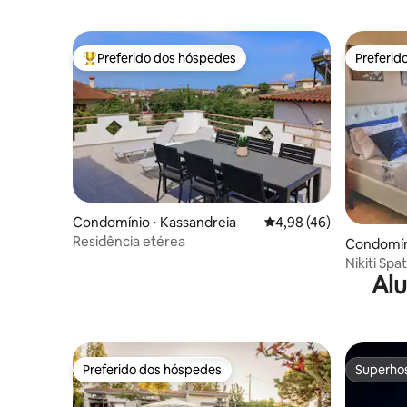
Preferido dos hóspedes
Preferid
Entre os melhores preferidos dos hóspedes
Preferid
Condomínio ⋅ Kassandreia
4,98 de uma avaliação 
4,98 (46)
Residência etérea
Condomíni
Nikiti Spa
Alu
Village
Preferido dos hóspedes
Superho
Preferido dos hóspedes
Superho