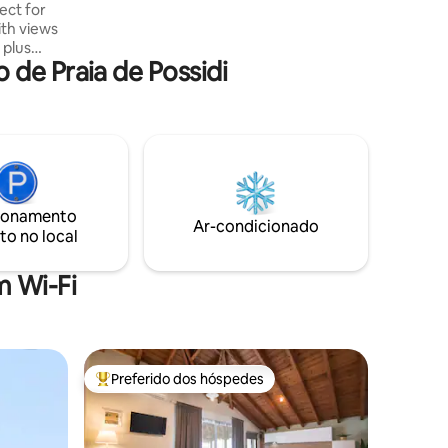
fect for
renovada, banheiro, WC, escada interna
ith views
e um pátio/varanda com um jardim
 plus
privativo.
de Praia de Possidi
artment
n bathroom
g room
ded) and
hen has
fee
ery and
ful beaches
ionamento
Ar-condicionado
to no local
 Wi-Fi
Preferido dos hóspedes
Entre os melhores preferidos dos hóspedes