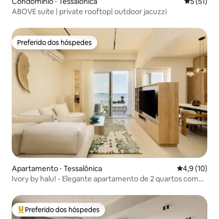
Condomínio ⋅ Tessalônica
5 de uma a
5 (51)
ABOVE suite | private rooftop| outdoor jacuzzi
Preferido dos hóspedes
Preferido dos hóspedes
Apartamento ⋅ Tessalônica
4,9 de uma a
4,9 (10)
Ivory by halu! - Elegante apartamento de 2 quartos com
vista para o mar
Preferido dos hóspedes
Entre os melhores preferidos dos hóspedes