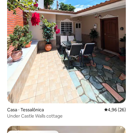
Casa ⋅ Tessalônica
4,96 de uma a
4,96 (26)
Under Castle Walls cottage