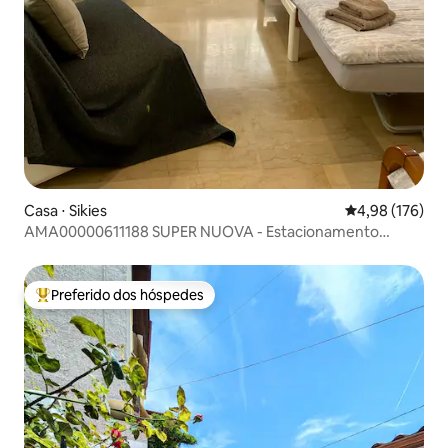
Casa ⋅ Sikies
4,98 de uma av
4,98 (176)
AMA00000611188 SUPER NUOVA - Estacionamento
privativo
Preferido dos hóspedes
Entre os melhores preferidos dos hóspedes