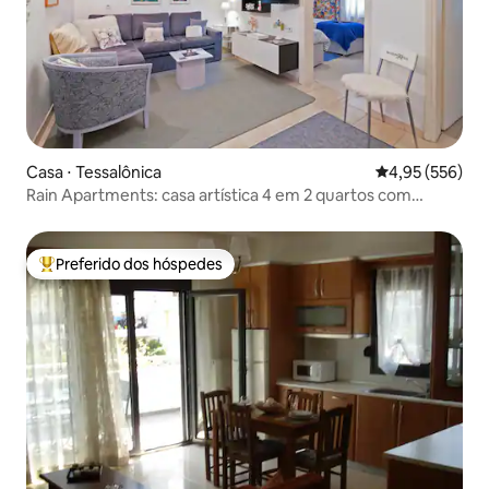
Casa ⋅ Tessalônica
4,95 de uma av
4,95 (556)
Rain Apartments: casa artística 4 em 2 quartos com
estacionamento gratuito
Preferido dos hóspedes
Entre os melhores preferidos dos hóspedes