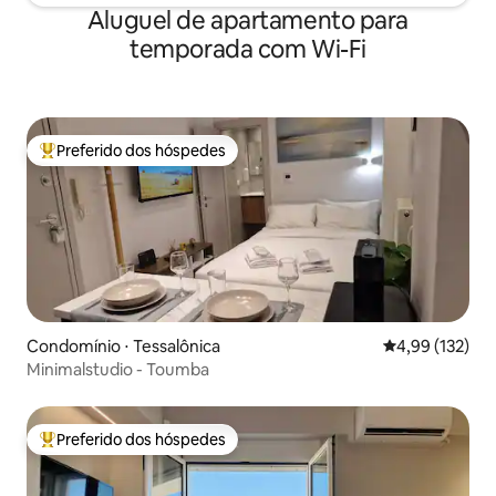
Aluguel de apartamento para
temporada com Wi-Fi
Preferido dos hóspedes
Entre os melhores preferidos dos hóspedes
Condomínio ⋅ Tessalônica
4,99 de uma av
4,99 (132)
Minimalstudio - Toumba
Preferido dos hóspedes
Entre os melhores preferidos dos hóspedes