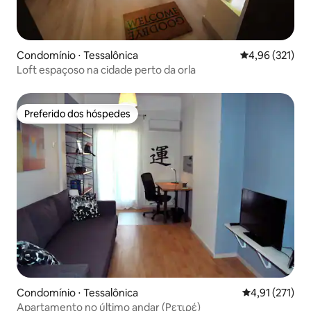
Condomínio ⋅ Tessalônica
4,96 de uma av
4,96 (321)
Loft espaçoso na cidade perto da orla
Preferido dos hóspedes
Preferido dos hóspedes
Condomínio ⋅ Tessalônica
4,91 de uma av
4,91 (271)
Apartamento no último andar (Ρετιρέ)