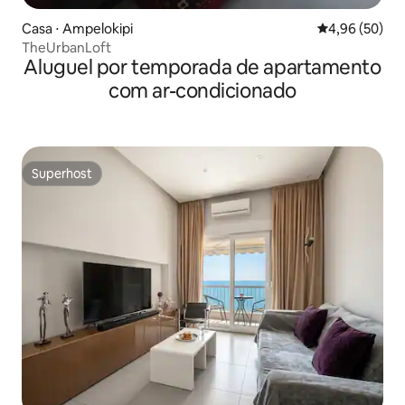
Casa ⋅ Ampelokipi
4,96 de uma a
4,96 (50)
TheUrbanLoft
Aluguel por temporada de apartamento
com ar-condicionado
Superhost
Superhost