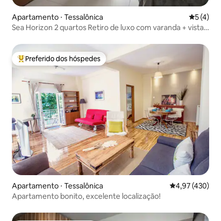
Apartamento ⋅ Tessalônica
5 de uma 
5 (4)
Sea Horizon 2 quartos Retiro de luxo com varanda + vista
para o mar
Preferido dos hóspedes
Entre os melhores preferidos dos hóspedes
Apartamento ⋅ Tessalônica
4,97 de uma av
4,97 (430)
Apartamento bonito, excelente localização!