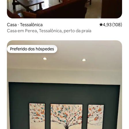
Casa ⋅ Tessalônica
4,93 de uma av
4,93 (108)
Casa em Perea, Tessalônica, perto da praia
Preferido dos hóspedes
Preferido dos hóspedes