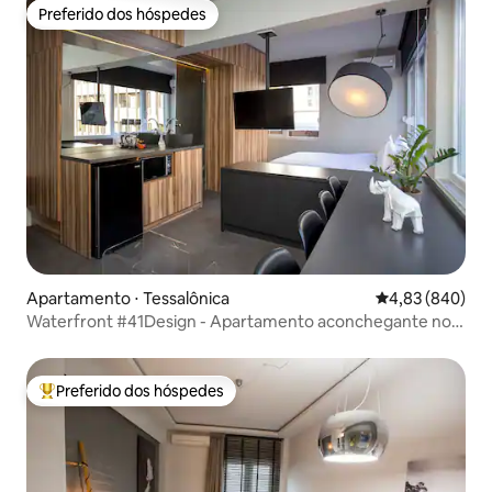
Preferido dos hóspedes
Preferido dos hóspedes
Apartamento ⋅ Tessalônica
4,83 de uma ava
4,83 (840)
Waterfront #41Design - Apartamento aconchegante no
centro da cidade
Preferido dos hóspedes
Entre os melhores preferidos dos hóspedes