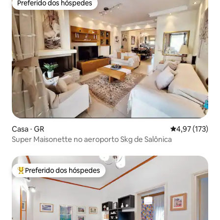
Preferido dos hóspedes
Preferido dos hóspedes
Casa ⋅ GR
4,97 de uma av
4,97 (173)
Super Maisonette no aeroporto Skg de Salônica
Preferido dos hóspedes
Entre os melhores preferidos dos hóspedes