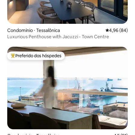
Condomínio ⋅ Tessalônica
4,96 de uma av
4,96 (84)
Luxurious Penthouse with Jacuzzi - Town Centre
Preferido dos hóspedes
Entre os melhores preferidos dos hóspedes