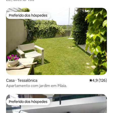
Preferido dos hóspedes
Preferido dos hóspedes
Casa ⋅ Tessalônica
4,9 de uma av
4,9 (126)
Apartamento com jardim em Pilaia.
Preferido dos hóspedes
Preferido dos hóspedes