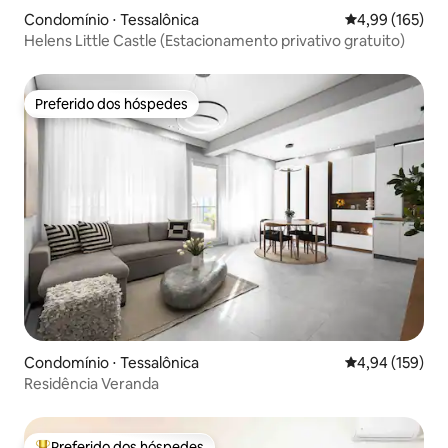
Condomínio ⋅ Tessalônica
4,99 de uma av
4,99 (165)
Helens Little Castle (Estacionamento privativo gratuito)
Preferido dos hóspedes
Preferido dos hóspedes
Condomínio ⋅ Tessalônica
4,94 de uma av
4,94 (159)
Residência Veranda
Preferido dos hóspedes