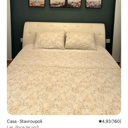
Casa ⋅ Stavroupoli
4,93 de uma av
4,93 (160)
Lar, doce lar νο3