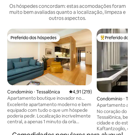
Os hóspedes concordam: estas acomodações foram
muito bem avaliadas quanto a localização, limpeza e
outros aspectos.
Preferido dos hóspedes
Preferido dos 
Preferido dos hóspedes
Entre os melhore
Condomínio ⋅ Tessalônica
4,91 de uma avaliação média de 
4,91 (219)
Apartamento boutique inovador no
Condomínio ⋅ Tess
coração da cidade
Excelente apartamento moderno e bem
Apartamento acol
equipado com tudo o que um hóspede
City no Estádio Na
No coração do cam
poderia pedir. Localização incrivelmente
Tessalônica, bem 
central, a apenas 1 minuto da orla
cidade e do estádi
marítima, a 3 minutos da Torre Branca e
Kaftantzoglio, e a
a cerca de 10 minutos de todos os outros
estação de metrô