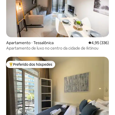
Apartamento ⋅ Tessalônica
4,95 de uma av
4,95 (336)
Apartamento de luxo no centro da cidade de Iktinou
Preferido dos hóspedes
Entre os melhores preferidos dos hóspedes