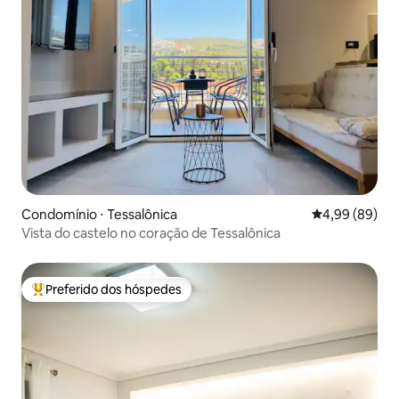
Condomínio ⋅ Tessalônica
4,99 de uma av
4,99 (89)
Vista do castelo no coração de Tessalônica
Preferido dos hóspedes
Entre os melhores preferidos dos hóspedes