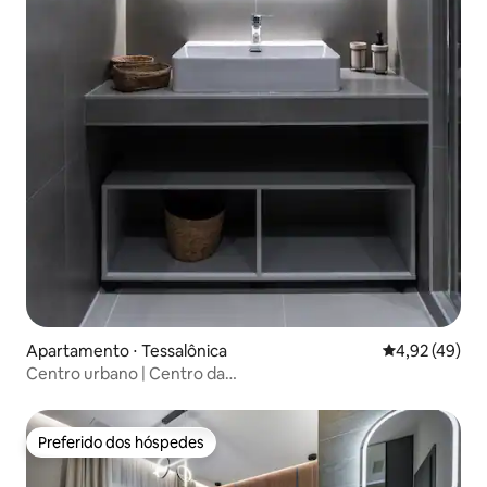
Apartamento ⋅ Tessalônica
4,92 de uma a
4,92 (49)
Centro urbano | Centro da
cidade|Varanda|200Mbps|Netflix|A/C
Preferido dos hóspedes
Preferido dos hóspedes