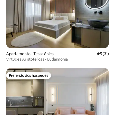
Apartamento ⋅ Tessalônica
5 de uma a
5 (31)
Virtudes Aristotélicas - Eudaimonia
Preferido dos hóspedes
Preferido dos hóspedes