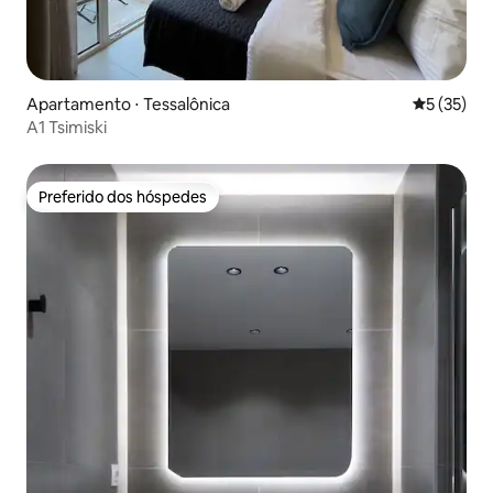
Apartamento ⋅ Tessalônica
5 de uma a
5 (35)
A1 Tsimiski
Preferido dos hóspedes
Preferido dos hóspedes