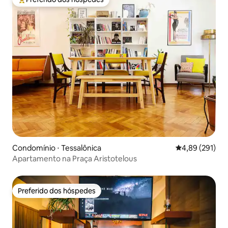
Entre os melhores preferidos dos hóspedes
Condomínio ⋅ Tessalônica
4,89 de uma av
4,89 (291)
Apartamento na Praça Aristotelous
Preferido dos hóspedes
Preferido dos hóspedes