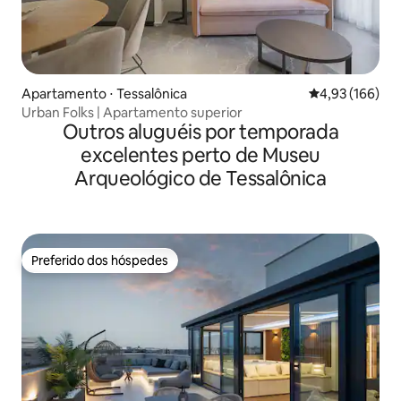
Apartamento ⋅ Tessalônica
4,93 de uma av
4,93 (166)
Urban Folks | Apartamento superior
Outros aluguéis por temporada
excelentes perto de Museu
Arqueológico de Tessalônica
Preferido dos hóspedes
Preferido dos hóspedes