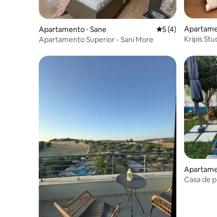
Apartame
Apartamento ⋅ Sane
5 de uma avaliação
5 (4)
Kripis St
Apartamento Superior - Sani More
Apartamen
Casa de p