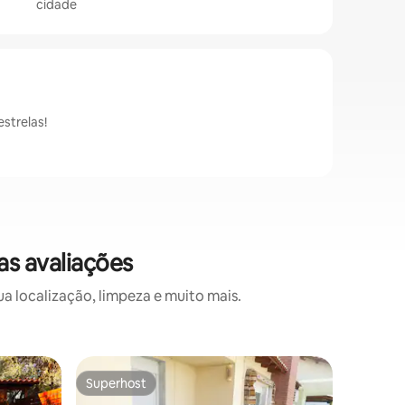
cidade
strelas!
as avaliações
a localização, limpeza e muito mais.
Apartame
Superhost
Prefe
Superhost
Entre o
Apartame