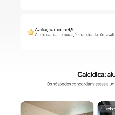
Avaliação média: 4,9
Calcídica: as acomodações da cidade têm avali
Calcídica: a
Os hóspedes concordam: estes alugué
Superho
Superho