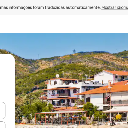
mas informações foram traduzidas automaticamente. 
Mostrar idioma
ore-os usando as seta para cima e para baixo do teclado ou tocando e