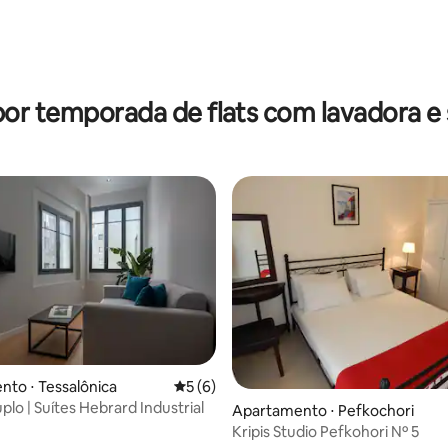
ar
por temporada de flats com lavadora e
to ⋅ Tessalônica
5 de uma avaliação média de 5, 6 avalia
5 (6)
lo | Suítes Hebrard Industrial
 média de 5, 4 avaliações
Apartamento ⋅ Pefkochori
Kripis Studio Pefkohori Nº 5