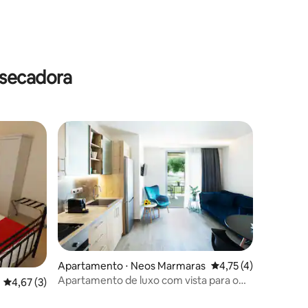
 secadora
ções
Apartamento ⋅ Neos Marmaras
4,75 de uma avaliaçã
4,75 (4)
Apartamento de luxo com vista para o
4,67 de uma avaliação média de 5, 3 avaliações
4,67 (3)
mar - Alikon somente para adultos