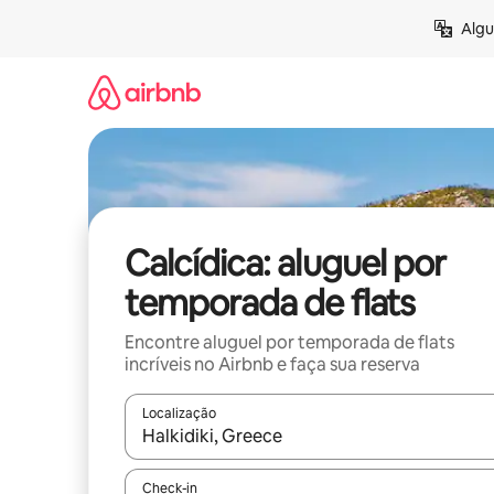
Pular
Algu
para
o
conteúdo
Calcídica: aluguel por
temporada de flats
Encontre aluguel por temporada de flats
incríveis no Airbnb e faça sua reserva
Localização
Quando os resultados estiverem disponíveis, expl
Check-in