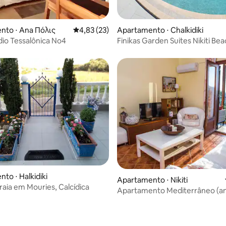
nto ⋅ Ana Πόλις
4,83 de uma avaliação média de 5, 23 avalia
4,83 (23)
Apartamento ⋅ Chalkidiki
 média de 5, 4 avaliações
udio Tessalônica No4
Finikas Garden Suites Nikiti Be
to ⋅ Halkidiki
Apartamento ⋅ Nikiti
raia em Mouries, Calcídica
Apartamento Mediterrâneo (an
Apartamentos Mantsiou)