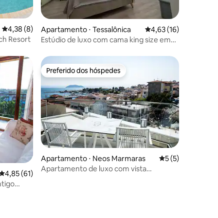
ções
4,38 de uma avaliação média de 5, 8 avaliações
4,38 (8)
Apartamento ⋅ Tessalônica
4,63 de uma avaliação
4,63 (16)
ach Resort
Estúdio de luxo com cama king size em
Thessaloniki
Preferido dos hóspedes
Preferido dos hóspedes
Apartamento ⋅ Neos Marmaras
5 de uma avaliaçã
5 (5)
Apartamento de luxo com vista
4,85 de uma avaliação média de 5, 61 avaliações
4,85 (61)
panorâmica para o mar
tigo