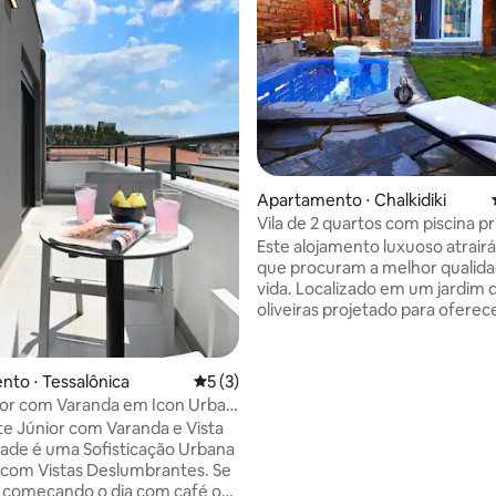
 média de 5, 6 avaliações
Apartamento ⋅ Chalkidiki
Vila de 2 quartos com piscina pr
praia de Salonikiou
Este alojamento luxuoso atrair
que procuram a melhor qualida
vida. Localizado em um jardim 
oliveiras projetado para oferec
máximo luxo e privacidade aos
hóspedes. Os quartos e banhei
decorados de forma elegante 
to ⋅ Tessalônica
5 de uma avaliação média de 5, 3 avalia
5 (3)
exclusiva, enquanto a área de ja
ior com Varanda em Icon Urban
sala de estar com janelas do ch
te Júnior com Varanda e Vista
se abrem para uma área magníf
dade é uma Sofisticação Urbana
inclui uma piscina privada - jacu
com Vistas Deslumbrantes. Se
livre. Além disso, os hóspedes
 começando o dia com café ou