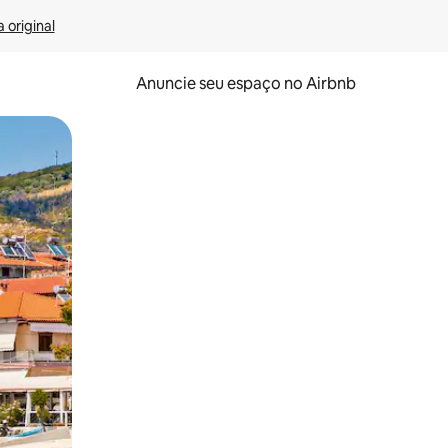
 original
Anuncie seu espaço no Airbnb
 deslizando o dedo na tela.