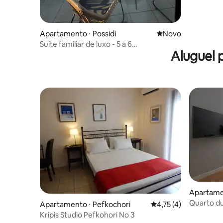
Apartamento ⋅ Possidi
Novo lugar para fic
Novo
Suíte familiar de luxo - 5 a 6
Aluguel 
pessoas|piscina|b&b-Hiliadou
Apartamen
Quarto dup
Apartamento ⋅ Pefkochori
4,75 de uma avaliação
4,75 (4)
Kripis Studio Pefkohori No 3