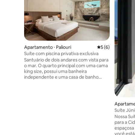
Apartamento ⋅ Paliouri
5 de uma avaliação
5 (6)
Suíte com piscina privativa exclusiva
Santuário de dois andares com vista para
o mar. O quarto principal com uma cama
king size, possui uma banheira
independente e uma casa de banho
privativa com um chuveiro de efeito
chuva relaxante e lavatórios duplos.
Exclusivo para esta suíte, uma abertura
de vidro no piso inferior oferece uma
Apartamen
vista para a piscina de borda infinita
Suíte Jún
acima. Dois banheiros e uma sala em
Living
Nossa Suí
tons terrosos com uma cozinha
para a Ci
totalmente equipada, esta suíte oferece
espaçosa 
uma fuga serena. Eleve sua estadia com
você está
seu café da manhã na cama! | Tamanho