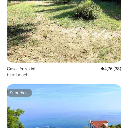
Casa ⋅ Yerakini
4,76 de uma a
4,76 (38)
blue beach
Superhost
Superhost