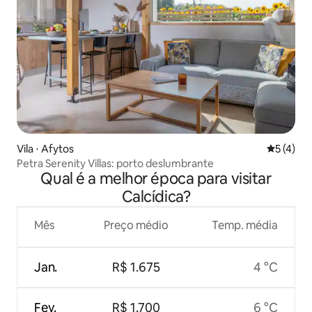
Vila ⋅ Afytos
5 de uma 
5 (4)
Petra Serenity Villas: porto deslumbrante
Qual é a melhor época para visitar
Calcídica?
Mês
Preço médio
Temp. média
Jan.
R$ 1.675
4 °C
Fev.
R$ 1.700
6 °C