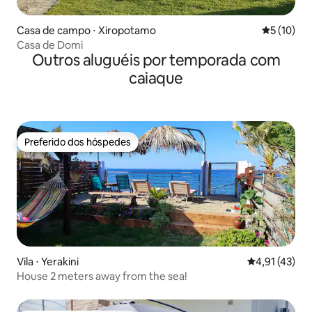
Casa de campo ⋅ Xiropotamo
5 de uma a
5 (10)
Casa de Domi
Outros aluguéis por temporada com
caiaque
Preferido dos hóspedes
Preferido dos hóspedes
Vila ⋅ Yerakini
4,91 de uma a
4,91 (43)
House 2 meters away from the sea!