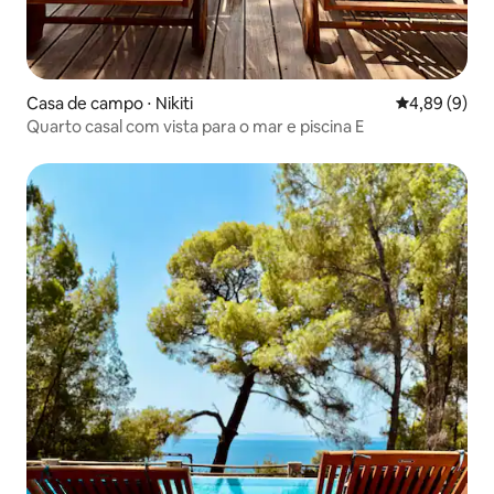
Casa de campo ⋅ Nikiti
4,89 de uma 
4,89 (9)
Quarto casal com vista para o mar e piscina E