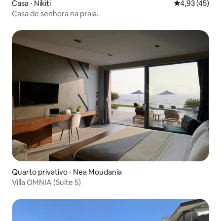
Casa ⋅ Nikiti
4,93 de uma a
4,93 (45)
Casa de senhora na praia.
Quarto privativo ⋅ Nea Moudania
Villa OMNIA (Suíte 5)