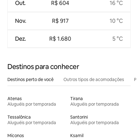
Out.
R$ 604
16 °C
Nov.
R$ 917
10 °C
Dez.
R$ 1.680
5 °C
Destinos para conhecer
Destinos perto de você
Outros tipos de acomodações
Pr
Atenas
Tirana
Aluguéis por temporada
Aluguéis por temporada
Tessalônica
Santorini
Aluguéis por temporada
Aluguéis por temporada
Míconos
Ksamil