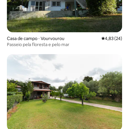
Casa de campo ⋅ Vourvourou
4,83 de uma a
4,83 (24)
Passeio pela floresta e pelo mar