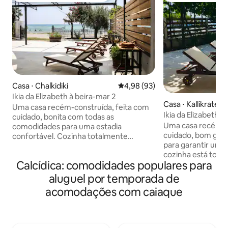
Casa ⋅ Chalkidiki
4,98 de uma avaliação média de
4,98 (93)
Ikia da Elizabeth à beira-mar 2
Casa ⋅ Kallikrateia
Uma casa recém-construída, feita com
Ikia da Elizabeth à
cuidado, bonita com todas as
Uma casa recém-c
comodidades para uma estadia
cuidado, bom gost
confortável. Cozinha totalmente
para garantir uma 
equipada. TV, A/C. Ambos os quartos
cozinha está tota
têm colchões e travesseiros
Calcídica: comodidades populares para
A/C. Ambos os qu
hipoalergênicos anatômicos. Um grande
travesseiros hipo
banheiro com secador de cabelo e
aluguel por temporada de
anatômicos. Um g
máquina de lavar roupa. Grande terraço
acomodações com caiaque
secador de cabelo
privativo com ventilador de teto e
roupa. Grande pát
espreguiçadeiras no quintal. Chuveiro ao
teto e espreguiçad
ar livre. Apenas alguns passos pelo mar.
Chuveiro ao ar liv
Nas proximidades há tabernas, SM, lojas,