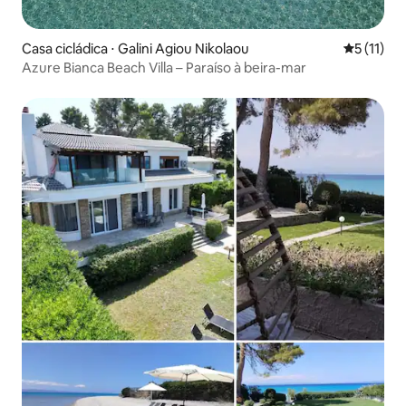
Casa cicládica ⋅ Galini Agiou Nikolaou
5 de uma a
5 (11)
Azure Bianca Beach Villa – Paraíso à beira-mar