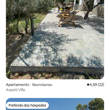
Apartamento ⋅ Vourvourou
4,59 de uma a
4,59 (22)
Aspioti Villa
Preferido dos hóspedes
Preferido dos hóspedes