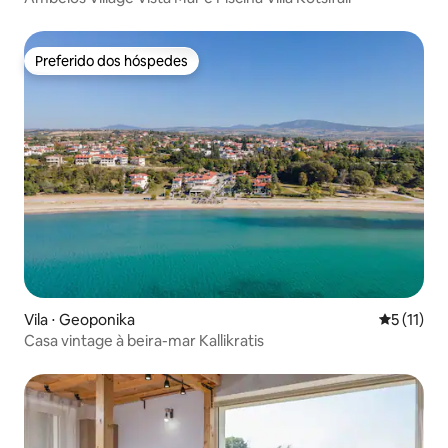
Preferido dos hóspedes
Preferido dos hóspedes
Vila ⋅ Geoponika
5 de uma a
5 (11)
Casa vintage à beira-mar Kallikratis