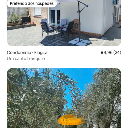
Preferido dos hóspedes
Preferido dos hóspedes
Condomínio ⋅ Flogita
4,96 de uma a
4,96 (24)
Um canto tranquilo