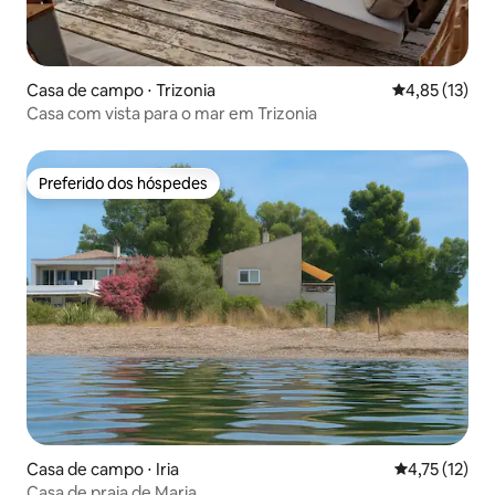
Casa de campo ⋅ Trizonia
4,85 de uma a
4,85 (13)
Casa com vista para o mar em Trizonia
Preferido dos hóspedes
Preferido dos hóspedes
Casa de campo ⋅ Iria
4,75 de uma a
4,75 (12)
Casa de praia de Μaria