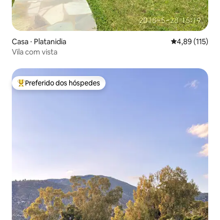
Casa ⋅ Platanidia
4,89 de uma av
4,89 (115)
Vila com vista
Preferido dos hóspedes
Entre os melhores preferidos dos hóspedes