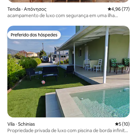
Tenda ⋅ Απόνησος
4,96 de uma a
4,96 (77)
acampamento de luxo com segurança em uma ilha
privativa
Preferido dos hóspedes
Preferido dos hóspedes
Vila ⋅ Schinias
5 de uma a
5 (10)
Propriedade privada de luxo com piscina de borda infinita
na praia de Schinias