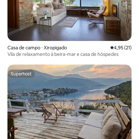
Casa de campo ⋅ Xiropigado
4,95 de uma a
4,95 (21)
Vila de relaxamento à beira-mar e casa de hóspedes
Superhost
Superhost