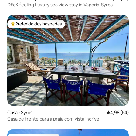
DEcK feeling Luxury sea view stay in Vaporia-Syros
Preferido dos hóspedes
Entre os melhores preferidos dos hóspedes
Casa ⋅ Syros
4,98 de uma a
4,98 (54)
Casa de frente para a praia com vista incrível