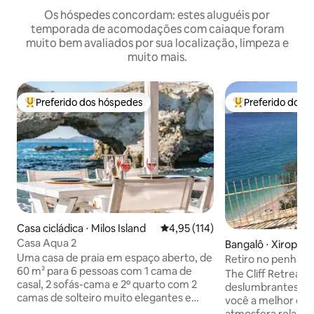
Os hóspedes concordam: estes aluguéis por
temporada de acomodações com caiaque foram
muito bem avaliados por sua localização, limpeza e
muito mais.
Preferido dos hóspedes
Preferido dos 
Entre os melhores preferidos dos hóspedes
Entre os melhore
Casa cicládica ⋅ Milos Island
4,95 de uma avaliação média de 
4,95 (114)
Casa Aqua 2
Bangalô ⋅ Xiropig
Uma casa de praia em espaço aberto, de
Retiro no penhasco
60 m² para 6 pessoas com 1 cama de
praia e vista para 
The Cliff Retreat -
casal, 2 sofás-cama e 2º quarto com 2
deslumbrantes O Cliff Retreat oferece a
camas de solteiro muito elegantes e
você a melhor es
confortáveis. É decorada com estilo
atmosfera relaxa