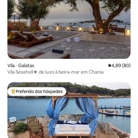
Vila ⋅ Galatas
4,89 de uma av
4,89 (80)
Vila Seashell★ de luxo à beira-mar em Chania
Preferido dos hóspedes
Entre os melhores preferidos dos hóspedes