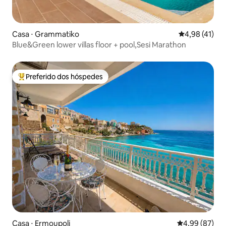
Casa ⋅ Grammatiko
4,98 de uma a
4,98 (41)
Blue&Green lower villas floor + pool,Sesi Marathon
Preferido dos hóspedes
Entre os melhores preferidos dos hóspedes
Casa ⋅ Ermoupoli
4,99 de uma a
4,99 (87)