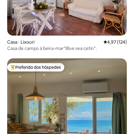
Casa ⋅ Lixouri
4,97 de uma av
4,97 (124)
Casa de campo à beira-mar"Blue sea cetin".
Preferido dos hóspedes
Entre os melhores preferidos dos hóspedes