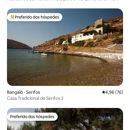
Preferido dos hóspedes
Entre os melhores preferidos dos hóspedes
Bangalô ⋅ Serifos
4,96 de uma a
4,96 (76)
Casa Tradicional de Sérifos 2
Preferido dos hóspedes
Preferido dos hóspedes