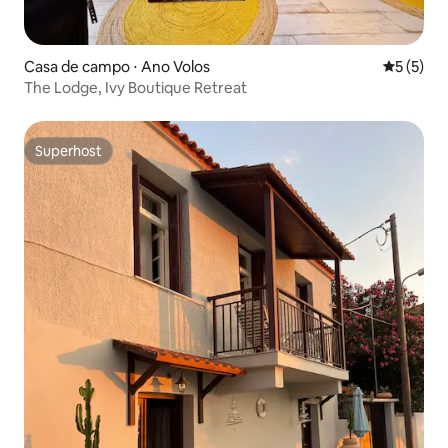
Casa de campo ⋅ Ano Volos
5 de uma 
5 (5)
The Lodge, Ivy Boutique Retreat
Superhost
Superhost