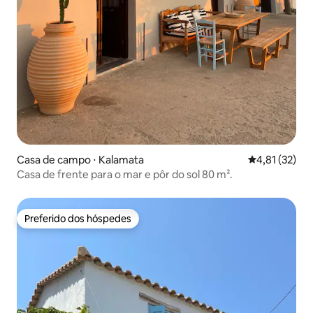
Casa de campo ⋅ Kalamata
4,81 de uma a
4,81 (32)
Casa de frente para o mar e pôr do sol 80 m².
Preferido dos hóspedes
Preferido dos hóspedes