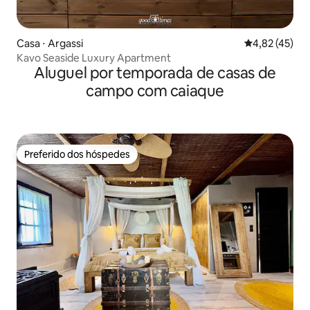
Casa ⋅ Argassi
4,82 de uma a
4,82 (45)
Kavo Seaside Luxury Apartment
Aluguel por temporada de casas de
campo com caiaque
Preferido dos hóspedes
Preferido dos hóspedes