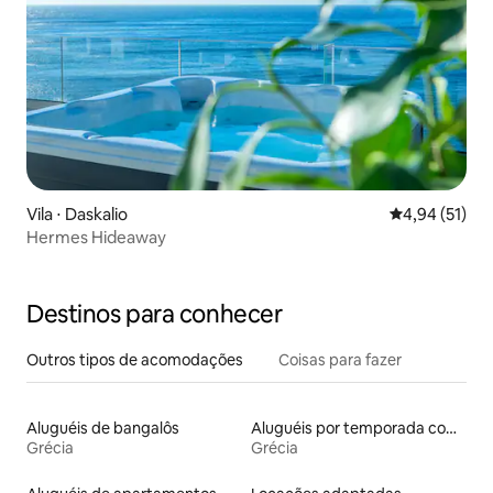
Vila ⋅ Daskalio
4,94 de uma a
4,94 (51)
Hermes Hideaway
Destinos para conhecer
Outros tipos de acomodações
Coisas para fazer
Aluguéis de bangalôs
Aluguéis por temporada com café da manhã
Grécia
Grécia