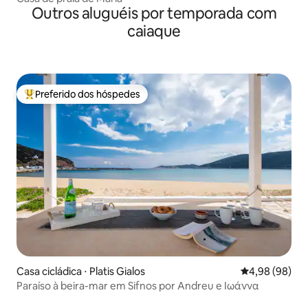
Outros aluguéis por temporada com
caiaque
Preferido dos hóspedes
Entre os melhores preferidos dos hóspedes
Casa cicládica ⋅ Platis Gialos
4,98 de uma av
4,98 (98)
Paraíso à beira-mar em Sifnos por Andreu e Ιωάννα