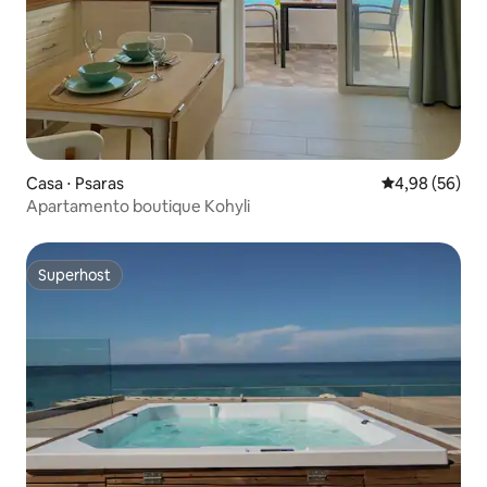
Casa ⋅ Psaras
4,98 de uma a
4,98 (56)
Apartamento boutique Kohyli
Superhost
Superhost