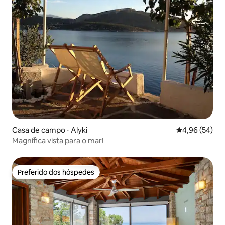
Casa de campo ⋅ Alyki
4,96 de uma a
4,96 (54)
Magnífica vista para o mar!
Preferido dos hóspedes
Preferido dos hóspedes