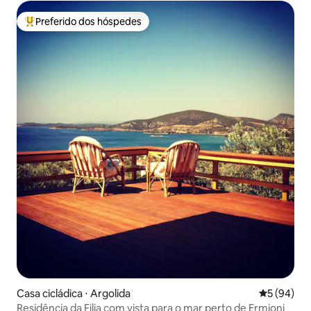
Preferido dos hóspedes
Entre os melhores preferidos dos hóspedes
Casa cicládica ⋅ Argolida
5 de uma a
5 (94)
Residência da Filia com vista para o mar perto de Ermioni