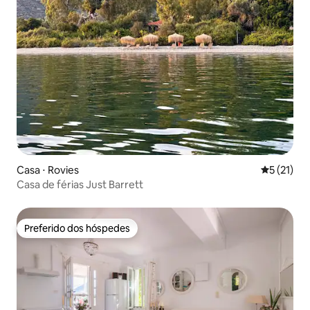
Casa ⋅ Rovies
5 de uma a
5 (21)
Casa de férias Just Barrett
Preferido dos hóspedes
Preferido dos hóspedes