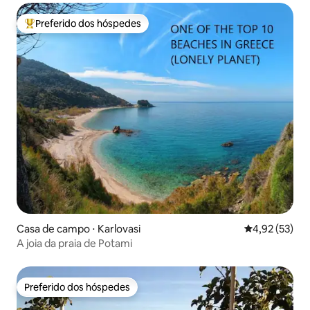
Preferido dos hóspedes
Entre os melhores preferidos dos hóspedes
Casa de campo ⋅ Karlovasi
4,92 de uma a
4,92 (53)
A joia da praia de Potami
Preferido dos hóspedes
Preferido dos hóspedes