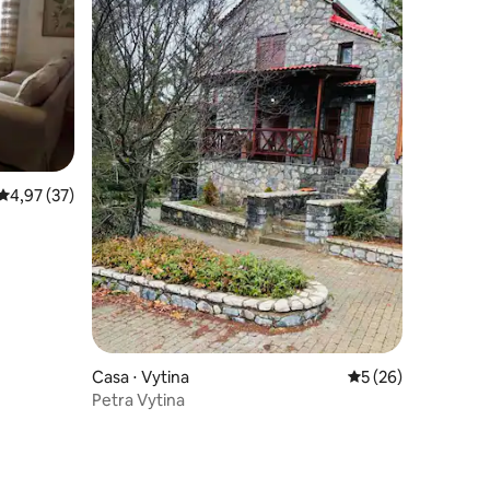
4,97 de uma avaliação média de 5, 37 avaliações
4,97 (37)
Casa ⋅ Vytina
5 de uma avaliação
5 (26)
Petra Vytina