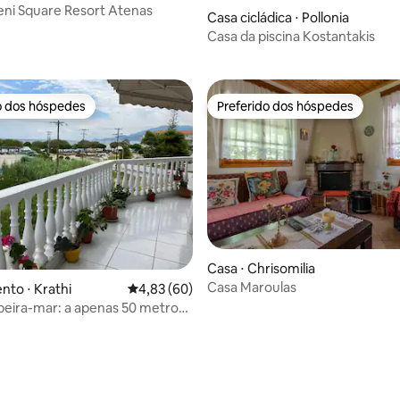
ni Square Resort Atenas
Casa cicládica ⋅ Pollonia
média de 5, 34 avaliações
Casa da piscina Kostantakis
o dos hóspedes
Preferido dos hóspedes
o dos hóspedes
Preferido dos hóspedes
Casa ⋅ Chrisomilia
Casa Maroulas
to ⋅ Krathi
4,83 de uma avaliação média de 5, 60 avalia
4,83 (60)
 beira-mar: a apenas 50 metros