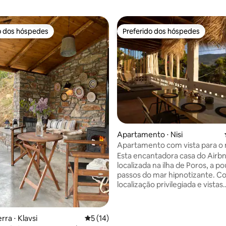
o dos hóspedes
Preferido dos hóspedes
o dos hóspedes
Preferido dos hóspedes
Apartamento ⋅ Nisi
Apartamento com vista para o
Apartamento relaxante em fre
Esta encantadora casa do Airbn
praia em Poros
localizada na ilha de Poros, a p
passos do mar hipnotizante. C
localização privilegiada e vistas
deslumbrantes para o mar, of
retiro encantador para até 5 p
apartamento dispõe de dois qu
édia de 5, 231 avaliações
rra ⋅ Klavsi
5 de uma avaliação média de 5, 14 avalia
5 (14)
acolhedores, cada um decora