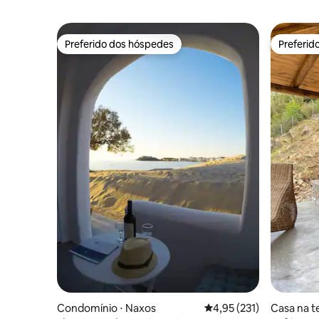
Preferido dos hóspedes
Preferid
Preferido dos hóspedes
Preferid
Condomínio ⋅ Naxos
4,95 de uma avaliação m
4,95 (231)
Casa na te