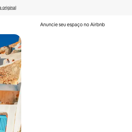
 original
Anuncie seu espaço no Airbnb
 deslizando o dedo na tela.