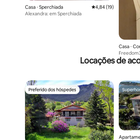
Casa ⋅ Sperchiada
4,84 de uma avaliação 
4,84 (19)
Alexandra: em Sperchiada
Casa ⋅ Co
Freedom
Locações de aco
Preferido dos hóspedes
Superho
Preferido dos hóspedes
Superho
Apartame