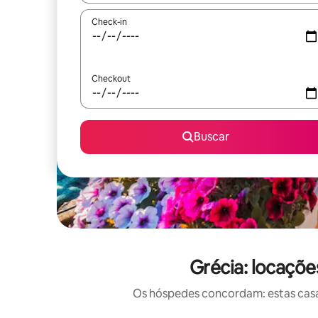
Check-in
Checkout
Buscar
Grécia: locaçõe
Os hóspedes concordam: estas casas