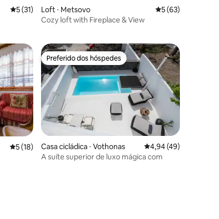
5 de uma avaliação média de 5, 31 avaliações
5 (31)
Loft ⋅ Metsovo
5 de uma avaliação
5 (63)
Cozy loft with Fireplace & View
Preferido dos hóspedes
Preferido dos hóspedes
Casa cicládica ⋅ Vothonas
4,94 de uma avaliação
4,94 (49)
5 de uma avaliação média de 5, 18 avaliações
5 (18)
A suíte superior de luxo mágica com
ções