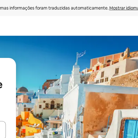
mas informações foram traduzidas automaticamente. 
Mostrar idioma
e
ore-os usando as seta para cima e para baixo do teclado ou tocando e