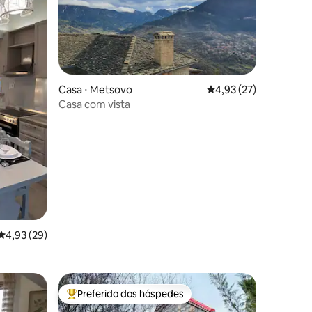
Casa ⋅ Metsovo
4,93 de uma avaliação
4,93 (27)
ções
Casa com vista
4,93 de uma avaliação média de 5, 29 avaliações
4,93 (29)
Preferido dos hóspedes
os hóspedes
Entre os melhores preferidos dos hóspedes