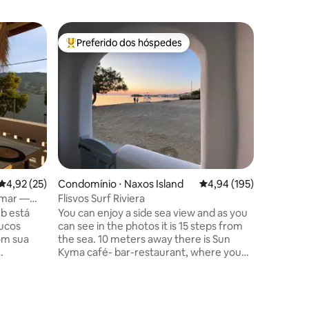
Casa ⋅ V
Preferido dos hóspedes
Prefe
Entre os melhores preferidos dos hóspedes
Entre o
Apartame
terraço, 
Apartame
estacio
banheiro
belo terr
Aproveite
perfeito p
para até 6 hó
totalmen
própria 
oferecendo
4,92 de uma avaliação média de 5, 25 avaliações
4,92 (25)
Condomínio ⋅ Naxos Island
4,94 de uma avaliação 
4,94 (195)
estaciona
está con
 mar —
Flisvos Surf Riviera
de praias
nte à
b está
You can enjoy a side sea view and as you
principai
oucos
can see in the photos it is 15 steps from
om sua
the sea. 10 meters away there is Sun
Kyma café- bar-restaurant, where you
erece um
can enjoy your meal you want during the
essoas. O
day cocktails or breakfast . Next to the
artos
rooms you will find FLISVOS watersports
ções
do com
club as well as a lovely sandy beach with