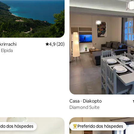
krirrachi
4,9 de uma avaliação média de 5, 20 avalia
4,9 (20)
 Elpida
média de 5, 99 avaliações
Casa ⋅ Diakopto
Diamond Suite
rido dos hóspedes
Preferido dos hóspedes
 melhores preferidos dos hóspedes
Entre os melhores preferidos d