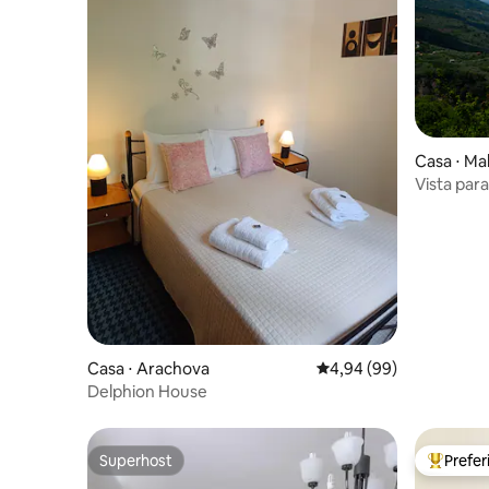
Casa ⋅ Ma
Vista para
Casa ⋅ Arachova
4,94 de uma avaliação 
4,94 (99)
Delphion House
Superhost
Prefe
Superhost
Entre os