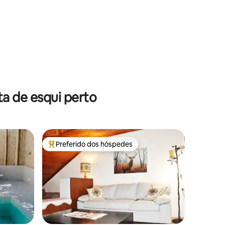
ções
a de esqui perto
Preferido dos hóspedes
Entre os melhores preferidos dos hóspedes
ções