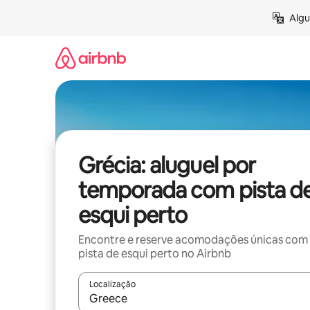
Pular
Algu
para
o
conteúdo
Grécia: aluguel por
temporada com pista d
esqui perto
Encontre e reserve acomodações únicas com
pista de esqui perto no Airbnb
Localização
Quando os resultados estiverem disponíveis, expl