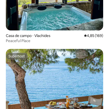
Casa de campo ⋅ Vlachides
4,85 de uma av
4,85 (169)
Peaceful Place
Superhost
Superhost