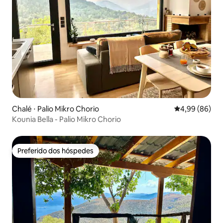
Chalé ⋅ Palio Mikro Chorio
4,99 de uma av
4,99 (86)
Kounia Bella - Palio Mikro Chorio
Preferido dos hóspedes
Preferido dos hóspedes