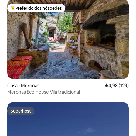
Preferido dos hóspedes
Entre os melhores preferidos dos hóspedes
Casa ⋅ Meronas
4,98 de uma av
4,98 (129)
Meronas Eco House Vila tradicional
Superhost
Superhost