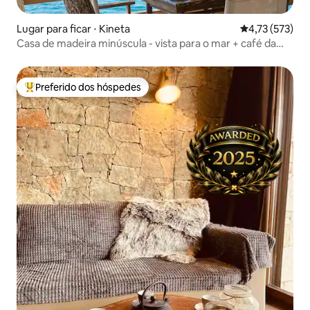
Lugar para ficar ⋅ Kineta
4,73 de uma av
4,73 (573)
Casa de madeira minúscula - vista para o mar + café da
manhã
Preferido dos hóspedes
Entre os melhores preferidos dos hóspedes