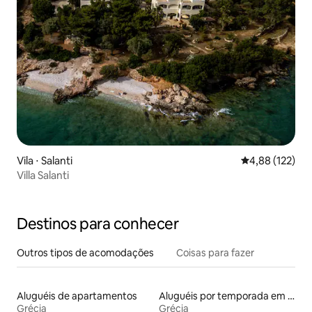
Vila ⋅ Salanti
4,88 de uma av
4,88 (122)
Villa Salanti
Destinos para conhecer
Outros tipos de acomodações
Coisas para fazer
Aluguéis de apartamentos
Aluguéis por temporada em hotéis-fazenda
Grécia
Grécia