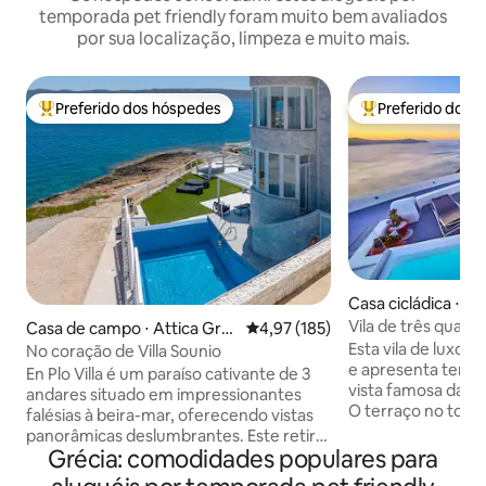
temporada pet friendly foram muito bem avaliados
por sua localização, limpeza e muito mais.
Preferido dos hóspedes
Preferido dos 
Entre os melhores preferidos dos hóspedes
Entre os melhore
Casa cicládica ⋅ Fir
Vila de três quart
Casa de campo ⋅ Attica Gre
4,97 de uma avaliação média de 
4,97 (185)
com vista para a C
ece
Esta vila de luxo 
No coração de Villa Sounio
e apresenta terra
En Plo Villa é um paraíso cativante de 3
vista famosa da Ca
andares situado em impressionantes
O terraço no topo
falésias à beira-mar, oferecendo vistas
jacuzzi aquecida 
panorâmicas deslumbrantes. Este retiro
confortáveis. Há m
Grécia: comodidades populares para
idílico goza de proximidade conveniente,
lado da jacuzzi, o
a apenas 30 minutos do aeroporto e a 50