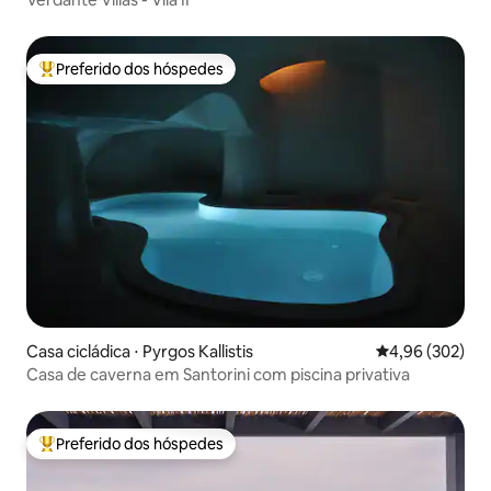
Preferido dos hóspedes
Entre os melhores preferidos dos hóspedes
Casa cicládica ⋅ Pyrgos Kallistis
4,96 de uma ava
4,96 (302)
Casa de caverna em Santorini com piscina privativa
Preferido dos hóspedes
Entre os melhores preferidos dos hóspedes