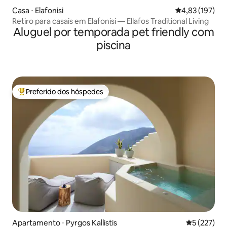
Casa ⋅ Elafonisi
4,83 de uma av
4,83 (197)
Retiro para casais em Elafonisi — Ellafos Traditional Living
Aluguel por temporada pet friendly com
piscina
Preferido dos hóspedes
Entre os melhores preferidos dos hóspedes
Apartamento ⋅ Pyrgos Kallistis
5 de uma av
5 (227)