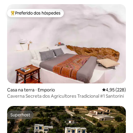
Preferido dos hóspedes
Entre os melhores preferidos dos hóspedes
Casa na terra ⋅ Emporio
4,95 de uma av
4,95 (228)
Caverna Secreta dos Agricultores Tradicional #1 Santorini
Superhost
Superhost