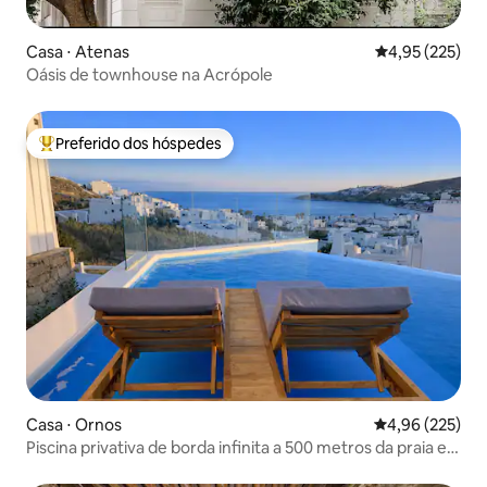
Casa ⋅ Atenas
4,95 de uma av
4,95 (225)
Oásis de townhouse na Acrópole
Preferido dos hóspedes
Entre os melhores preferidos dos hóspedes
Casa ⋅ Ornos
4,96 de uma av
4,96 (225)
Piscina privativa de borda infinita a 500 metros da praia e
da cidade de Mykonos