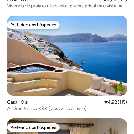
Vivenda de praia azul-celeste, piscina privativa e vista para
o pôr do sol
Preferido dos hóspedes
Preferido dos hóspedes
Casa ⋅ Oia
4,92 de uma av
4,92 (115)
Archon Villa by K&K (jacuzzi ao ar livre)
Preferido dos hóspedes
Preferido dos hóspedes