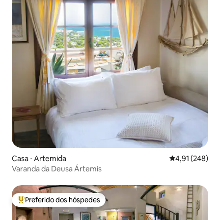
Casa ⋅ Artemida
4,91 de uma av
4,91 (248)
Varanda da Deusa Ártemis
Preferido dos hóspedes
Entre os melhores preferidos dos hóspedes