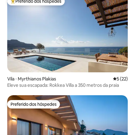
Preferido dos hóspedes
Entre os melhores preferidos dos hóspedes
Vila ⋅ Myrthianos Plakias
5 de uma a
5 (22)
Eleve sua escapada: Rokkea Villa a 350 metros da praia
Preferido dos hóspedes
Preferido dos hóspedes