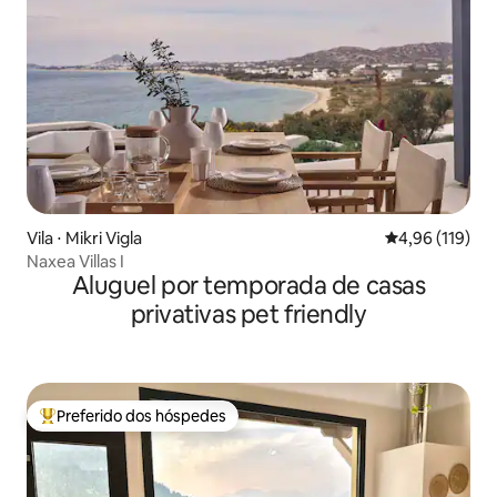
Vila ⋅ Mikri Vigla
4,96 de uma av
4,96 (119)
Naxea Villas I
Aluguel por temporada de casas
privativas pet friendly
Preferido dos hóspedes
Entre os melhores preferidos dos hóspedes