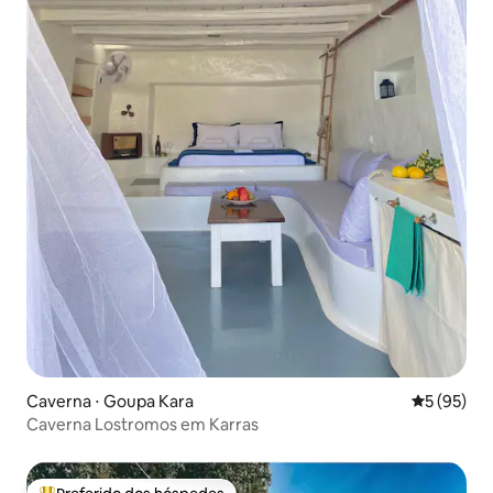
Caverna ⋅ Goupa Kara
5 de uma a
5 (95)
Caverna Lostromos em Karras