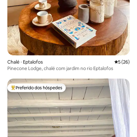
Chalé ⋅ Eptalofos
5 de uma a
5 (26)
Pinecone Lodge, chalé com jardim no rio Eptalofos
Preferido dos hóspedes
Entre os melhores preferidos dos hóspedes