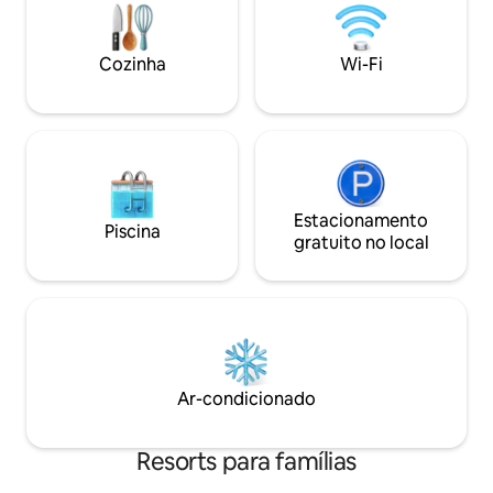
acesso gratuito ao nosso Sky Lounge,
maiores que busc
com itens de despensa de café da
tranquilidade. Ex
manhã e lanches durante todo o dia.
hospitalidade gre
Cozinha
Wi-Fi
Entre em contato conosco hoje mesmo
inesquecíveis à be
caso tenha alguma dúvida!
Estacionamento
Piscina
gratuito no local
Ar-condicionado
Resorts para famílias