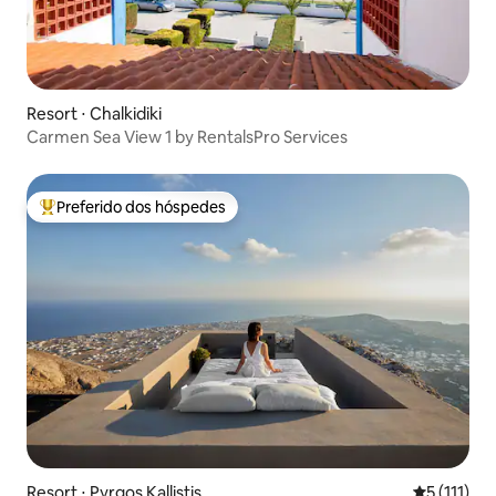
Resort ⋅ Chalkidiki
Carmen Sea View 1 by RentalsPro Services
Preferido dos hóspedes
Entre os melhores preferidos dos hóspedes
Resort ⋅ Pyrgos Kallistis
5 de uma av
5 (111)