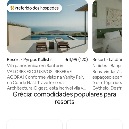
Preferido dos hóspedes
Entre os melhores preferidos dos hóspedes
Resort ⋅ Pyrgos Kallistis
4,99 de uma avaliação média de 
4,99 (120)
Resort ⋅ Lacônia
Vila panorâmica em Santorini
Niriides - Bangalô
vista para o mar
VALORES EXCLUSIVOS. RESERVE
Boas-vindas às Vila
AGORA! Conforme visto na Vanity Fair,
espaçoso apartam
na Conde Nast Traveller e na
é o refúgio ideal p
Architectural Digest, esta incrível vila vai
Gytheio. Desfrute 
Grécia: comodidades populares para
tirar seu fôlego. Com janelas
deslumbrantes pa
panorâmicas em todos os quartos, um
ampla varanda pri
resorts
grande terraço privado com piscina de
acesso direto à no
borda infinita e uma jacuzzi aquecida
praticamente isol
separada, você pode desfrutar de vistas
separados, uma c
incríveis do mar, do nascer do sol ao pôr
equipada e itens 
do sol espetacular. Este é o paraíso! Inclui
diário, é perfeito 