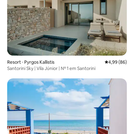
Resort ⋅ Pyrgos Kallistis
4,99 de uma av
4,99 (86)
Santorini Sky | Vila Júnior | Nº 1 em Santorini