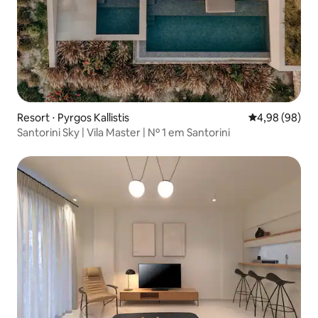
Resort ⋅ Pyrgos Kallistis
4,98 de uma av
4,98 (98)
Santorini Sky | Vila Master | Nº 1 em Santorini