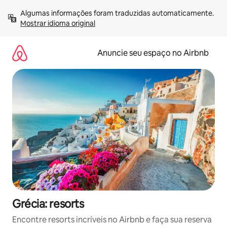
Pular
Algumas informações foram traduzidas automaticamente. 
para
Mostrar idioma original
o
conteúdo
Anuncie seu espaço no Airbnb
Grécia: resorts
Encontre resorts incríveis no Airbnb e faça sua reserva