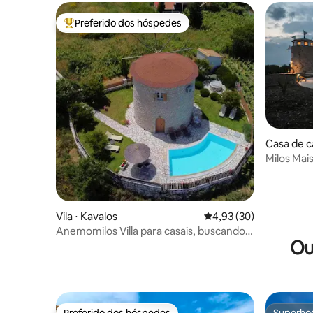
Preferido dos hóspedes
Entre os melhores preferidos dos hóspedes
Casa de c
Milos Mai
Vila ⋅ Kavalos
4,93 de uma avaliação 
4,93 (30)
Anemomilos Villa para casais, buscando
Ou
privacidade.
Preferido dos hóspedes
Superho