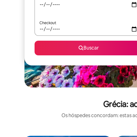
Checkout
Buscar
Grécia: 
Os hóspedes concordam: estas ac