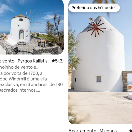
Preferido dos hóspedes
Preferido dos hóspedes
média de 5, 54 avaliações
vento ⋅ Pyrgos Kallistis
5 de uma avaliação média de 5, 3 avalia
5 (3)
moinho de vento e
ópio
a por volta de 1700, a
pe Windmill é uma vila
exclusiva, em 3 andares, de 180
adrados internos,
ente e elegantemente
m 3
2 banheiros e uma grande sala
com lounge, cozinha equipada e
antar, pode acomodar
lmente até 7 hóspedes. Nas
ternas, os hóspedes podem
Apartamento ⋅ Míconos
4