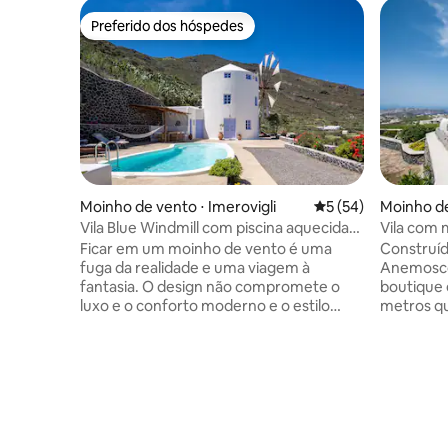
Preferido dos hóspedes
Preferido dos hóspedes
Moinho de vento ⋅ Imerovigli
5 de uma avaliação 
5 (54)
Moinho de 
Vila Blue Windmill com piscina aquecida
Vila com 
privativa
anemosc
Ficar em um moinho de vento é uma
Construíd
fuga da realidade e uma viagem à
Anemosco
fantasia. O design não compromete o
boutique 
luxo e o conforto moderno e o estilo
metros qu
sofisticado irá apaziguar até mesmo os
recentem
visitantes mais exigentes. O piso térreo
renovada. Aberto todo o ano, co
apresenta vistas para os vinhedos, a
quartos, 
piscina e o mar Egeu e contém a sala de
de estar 
estar, sala de jantar e cozinha. Suba a
área de j
escada em espiral até o segundo andar e
confortave
relaxe no quarto do segundo andar, um
áreas ex