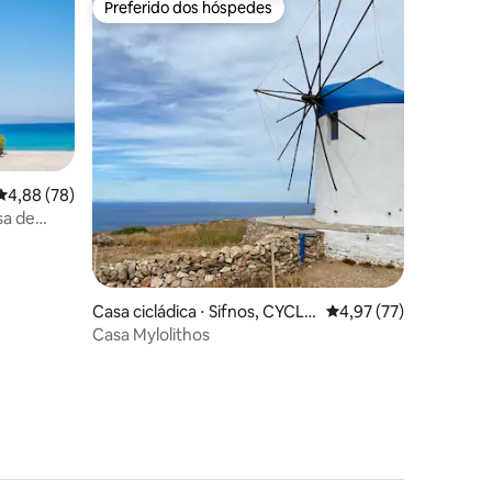
Preferido dos hóspedes
Preferido dos hóspedes
4,88 de uma avaliação média de 5, 78 avaliações
4,88 (78)
ções
asa de
Casa cicládica ⋅ Sifnos, CYCLA
4,97 de uma avaliação
4,97 (77)
DES
Casa Mylolithos