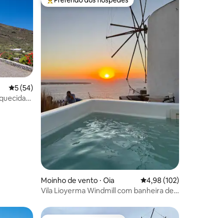
Entre os melhores preferidos dos hóspedes
ções
5 de uma avaliação média de 5, 54 avaliações
5 (54)
aquecida
Moinho de vento ⋅ Oia
4,98 de uma avaliação 
4,98 (102)
Vila Lioyerma Windmill com banheira de
hidromassagem ao ar livre