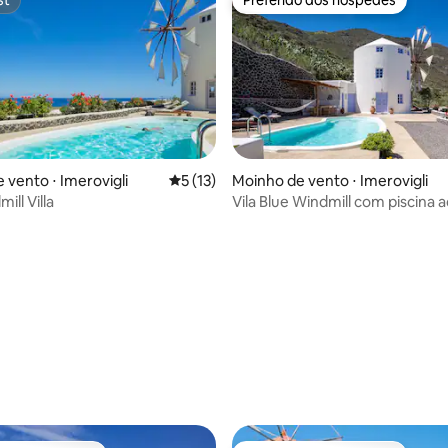
st
Preferido dos hóspedes
 vento ⋅ Imerovigli
5 de uma avaliação média de 5, 13 avalia
5 (13)
Moinho de vento ⋅ Imerovigli
ill Villa
Vila Blue Windmill com piscina 
média de 5, 81 avaliações
privativa