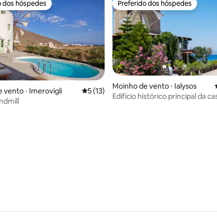
o dos hóspedes
Preferido dos hóspedes
o dos hóspedes
Preferido dos hóspedes
édia de 5, 100 avaliações
Moinho de vento ⋅ Ialysos
 vento ⋅ Imerovigli
5 de uma avaliação média de 5, 13 avalia
5 (13)
Edifício histórico principal da c
ndmill
praia Windmill Tower