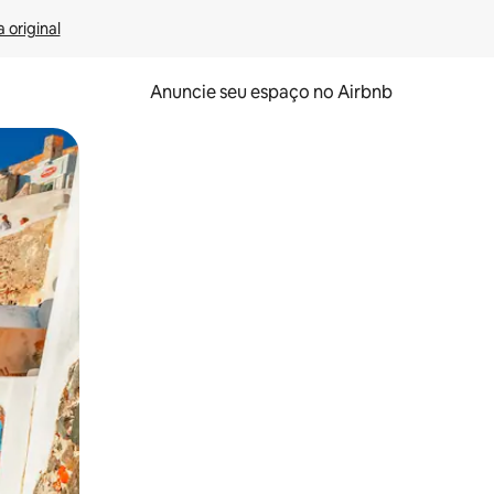
 original
Anuncie seu espaço no Airbnb
 deslizando o dedo na tela.