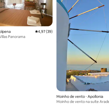
olpena
4,97 de uma avaliação média de 5, 39 avalia
4,97 (39)
 Villas Panorama
média de 5, 13 avaliações
Moinho de vento ⋅ Apollonia
Moinho de vento na suíte Arad