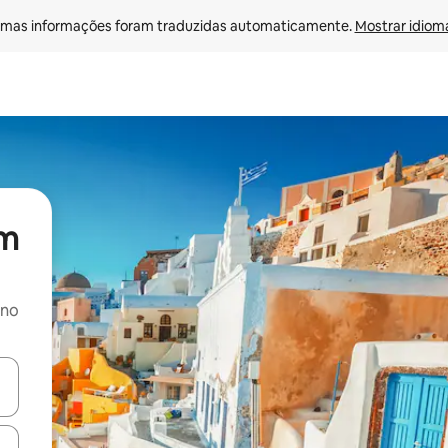
mas informações foram traduzidas automaticamente. 
Mostrar idioma
em
 no
ore-os usando as seta para cima e para baixo do teclado ou tocando e