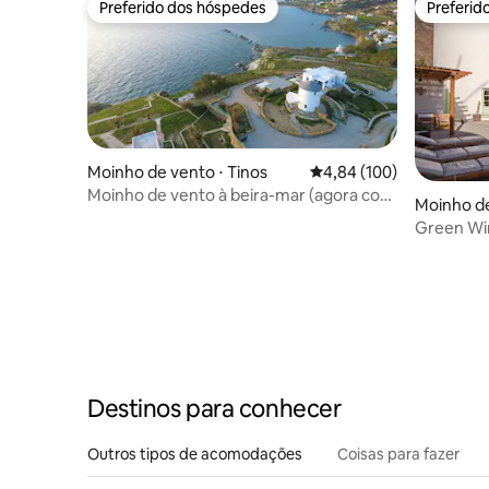
Preferido dos hóspedes
Preferid
Preferido dos hóspedes
Preferid
Moinho de vento ⋅ Tinos
4,84 de uma avaliação m
4,84 (100)
Moinho de vento à beira-mar (agora com
Moinho de
A/C) Ꙭ Baía de Stavros
Green Wi
Destinos para conhecer
Outros tipos de acomodações
Coisas para fazer