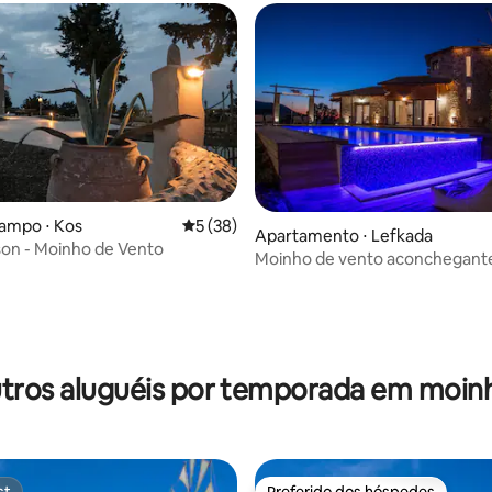
ampo ⋅ Kos
5 de uma avaliação média de 5, 38 avalia
5 (38)
Apartamento ⋅ Lefkada
son - Moinho de Vento
Moinho de vento aconchegante
praia de Agios Ioannis
média de 5, 30 avaliações
tros aluguéis por temporada em moin
st
Preferido dos hóspedes