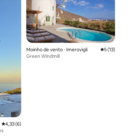
ções
Moinho de vento ⋅ Imerovigli
5 de uma avaliação
5 (13)
Green Windmill
4,33 de uma avaliação média de 5, 6 avaliações
4,33 (6)
es