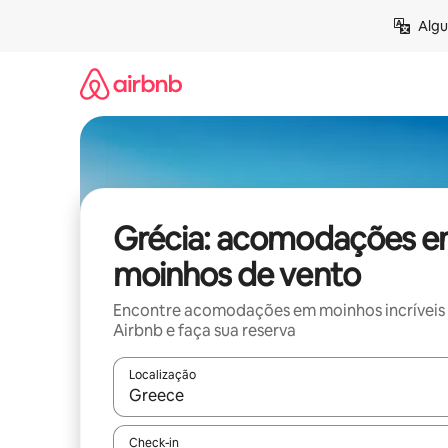
Pular
Algu
para
o
conteúdo
Grécia: acomodações 
moinhos de vento
Encontre acomodações em moinhos incríveis
Airbnb e faça sua reserva
Localização
Quando os resultados estiverem disponíveis, expl
Check-in