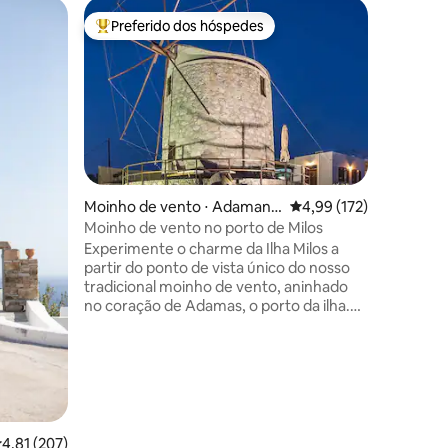
Moinho d
Preferido dos hóspedes
Prefe
Entre os melhores preferidos dos hóspedes
Entre o
Moinho d
Bem-vind
Lefkada!
oferece u
e inesque
deslumbr
e as mon
das águas
privado.
ções
Moinho de vento ⋅ Adamant
4,99 de uma avaliação 
4,99 (172)
e dois q
as
Moinho de vento no porto de Milos
uma esta
Experimente o charme da Ilha Milos a
história 
partir do ponto de vista único do nosso
centenári
tradicional moinho de vento, aninhado
aproveite
no coração de Adamas, o porto da ilha.
Windmill!
Datado do século XIX, este moinho de
vento meticulosamente renovado
oferece um retiro único. Distribuído em
dois andares, o moinho de vento
apresenta uma acolhedora sala de estar
no térreo e um confortável quarto com
um banheiro anexo no andar superior.
,81 de uma avaliação média de 5, 207 avaliações
4,81 (207)