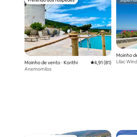
Preferido dos hóspedes
Superho
Moinho de
Lilac Windm
Moinho de vento ⋅ Korithi
4,91 de uma avaliação 
4,91 (81)
Anemomilos