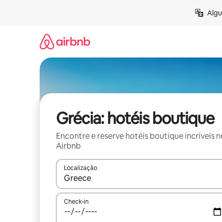
Pular
Algu
para
o
conteúdo
Grécia: hotéis boutique
Encontre e reserve hotéis boutique incríveis n
Airbnb
Localização
Quando os resultados estiverem disponíveis, expl
Check-in