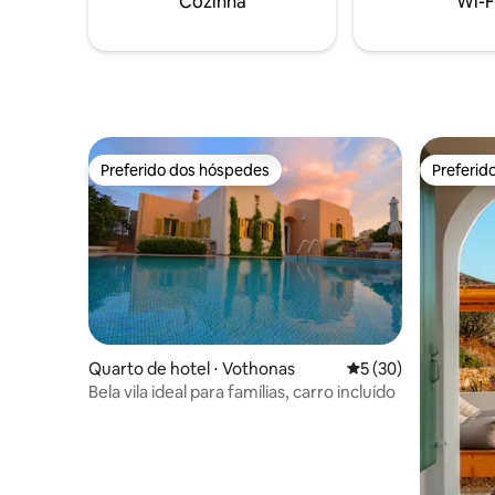
Cozinha
Wi-F
Santorini
televisão de tela plana. Ideal para casais
que procuram conforto, estilo e vistas
inesquecíveis.
Preferido dos hóspedes
Preferid
Preferido dos hóspedes
Preferid
Quarto de hotel ⋅ Vothonas
5 de uma avaliação 
5 (30)
Bela vila ideal para famílias, carro incluído