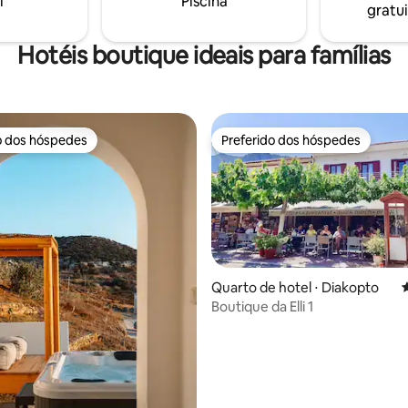
i
Piscina
gratui
, a 3,9 km da hospedagem.
de spa mediante solicitação
Hotéis boutique ideais para famílias
o dos hóspedes
Preferido dos hóspedes
o dos hóspedes
Preferido dos hóspedes
Quarto de hotel ⋅ Diakopto
4
média de 5, 30 avaliações
Boutique da Elli 1