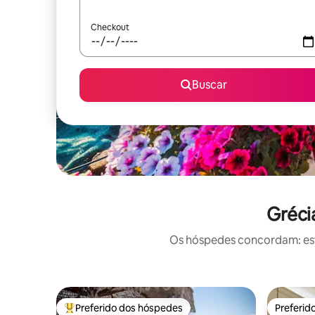
Checkout
Buscar
Gréci
Os hóspedes concordam: este
Preferido dos hóspedes
Preferid
Entre os melhores preferidos dos hóspedes
Preferid