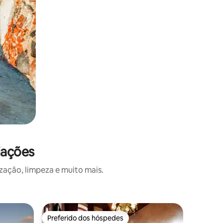
iações
zação, limpeza e muito mais.
Quarto de
Preferido dos hóspedes
Preferi
Preferido dos hóspedes
Preferi