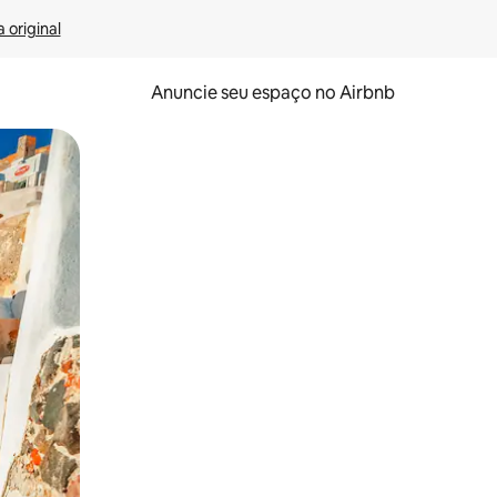
 original
Anuncie seu espaço no Airbnb
 deslizando o dedo na tela.