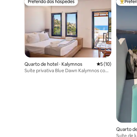
Preferido dos hóspedes
Prefe
Preferido dos hóspedes
Entre os
Quarto de hotel ⋅ Kalymnos
5 de uma avaliação 
5 (10)
Suíte privativa Blue Dawn Kalymnos com
vista panorâmica para o mar
Quarto de 
Suíte de 