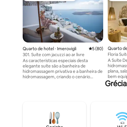
Quarto de 
Quarto de hotel ⋅ Imerovigli
5 de uma avaliação 
5 (80)
Floria Su
301. Suíte com jacuzzi ao ar livre
banheira
A Suíte D
As características especiais desta
hidromass
elegante suíte são a banheira de
plana, sal
hidromassagem privativa e a banheira de
bem equip
hidromassagem, criando o cenário
Grécia
chuveiro,
perfeito para uma escapada romântica e
de higiene p
relaxante. A suíte com ar-condicionado
Suites of
inclui um quarto com uma cama queen
sazonal,
size, um banheiro moderno com um
um pátio e Wi-
chuveiro e secador de cabelo e um
Karterados
terraço privado com vistas incríveis para
enquanto 
o mar e o pôr do sol. Para sua
km da pro
comodidade, a suíte também dispõe de
próximo é
comodidades para preparar chá e café e