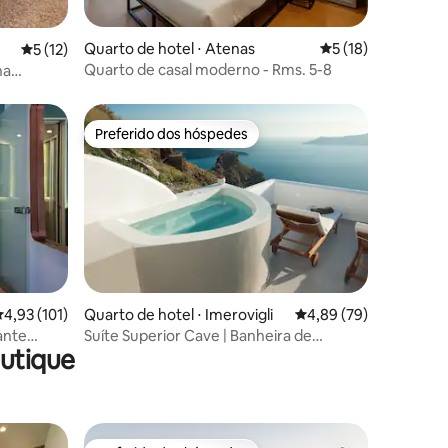
Quarto de hotel ⋅ Atenas
5 de uma avaliação
5 (18)
ções
5 de uma avaliação média de 5, 12 avaliações
5 (12)
Quarto de casal moderno - Rms. 5-8
na
Preferido dos hóspedes
os hóspedes
Preferido dos hóspedes
ções
,93 de uma avaliação média de 5, 101 avaliações
4,93 (101)
Quarto de hotel ⋅ Imerovigli
4,89 de uma avaliação
4,89 (79)
ante
Suíte Superior Cave | Banheira de
utique
hidromassagem | Vista para a Caldeira e
para o Mar