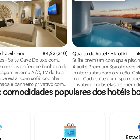
hotel ⋅ Fira
4,92 de uma avaliação média de 5, 240 avalia
4,92 (240)
média de 5, 80 avaliações
Quarto de hotel ⋅ Akrotiri
4
ites - Suíte Cave Deluxe com
Suíte premium com spa e pisci
 de hidromassagem
mergulho aquecida
eluxe Cave oferece banheira de
A suíte Premium Spa oferece vi
agem interna A/C, TV de tela
ininterruptas para o vulcão, Cal
a de estar com sofá, cozinha
mar. Cada suíte é um spa mod
ada e banheiro privativo com
privativo. Todas elas dispõem 
: comodidades populares dos hotéis b
 secador de cabelo e produtos
hamam privativo, hidromassa
essoal gratuitos. O Floria
aromaterapia no banheiro, enq
erece uma piscina exterior
suítes vêm com uma piscina de
 um terraço e acomodações com
mergulho aquecida privativa n
Fi gratuito. A Praia de
ao ar livre com vista para a calde
 fica a 2,9 km do Floria Suites,
Muitos serviços estão disponíve
a Praia de Monolithos fica a 2,9
serviço de quarto diário com o
priedade. O aeroporto mais
café da manhã servido em parti
Estac
 o Aeroporto Internacional de
sua suíte e tratamentos de m