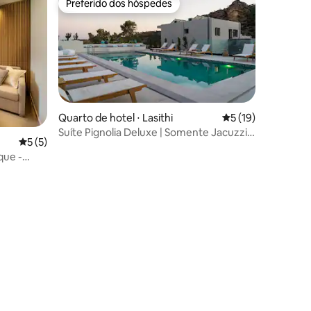
Preferido dos hóspedes
Preferido dos hóspedes
Quarto de hotel ⋅ Lasithi
5 de uma avaliação
5 (19)
Suíte Pignolia Deluxe | Somente Jacuzzi
5 de uma avaliação média de 5, 5 avaliações
5 (5)
Privada
que -
ções