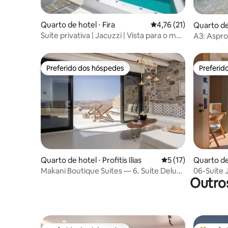
Quarto de hotel ⋅ Fira
4,76 de uma avaliação 
4,76 (21)
Quarto de
Suíte privativa | Jacuzzi | Vista para o mar
A3: Aspr
— Amanda
Preferido dos hóspedes
Preferid
Preferido dos hóspedes
Preferid
Quarto de hotel ⋅ Profitis Ilias
5 de uma avaliação 
5 (17)
Quarto de
Makani Boutique Suites — 6. Suíte Deluxe
06-Suíte 
Outro
com vista para o mar
a Cidade 