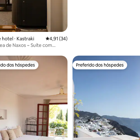
 hotel ⋅ Kastraki
4,91 de uma avaliação média de 5, 34 avalia
4,91 (34)
rea de Naxos ~ Suíte com
 de hidromassagem
rido dos hóspedes
Preferido dos hóspedes
 melhores preferidos dos hóspedes
Preferido dos hóspedes
média de 5, 14 avaliações