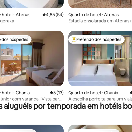
média de 5, 21 avaliações
 hotel ⋅ Atenas
4,85 de uma avaliação média de 5, 54 avalia
4,85 (54)
Quarto de hotel ⋅ Atenas
ogeraka
Estadia ensolarada em Atenas 
vibrante Petralona
o dos hóspedes
Preferido dos hóspedes
o dos hóspedes
Entre os melhores preferidos d
média de 5, 17 avaliações
 hotel ⋅ Chania
5 de uma avaliação média de 5, 13 avalia
5 (13)
Quarto de hotel ⋅ Chania
4
Júnior com varanda | Vista para
A escolha perfeita para um viaj
s aluguéis por temporada em hotéis bo
Velha
solteiro