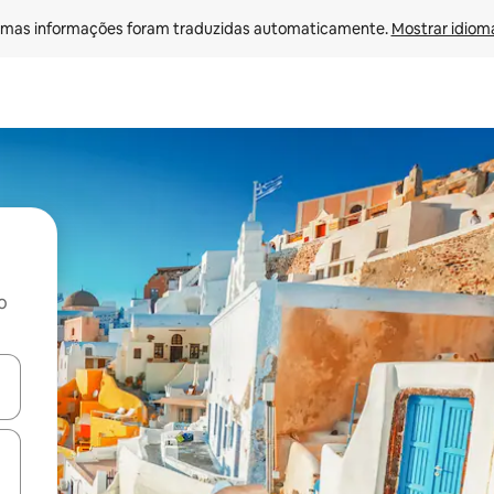
mas informações foram traduzidas automaticamente. 
Mostrar idioma
o
ore-os usando as seta para cima e para baixo do teclado ou tocando e