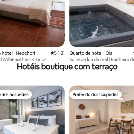
 hotel ⋅ Neochori
5 de uma avaliação média de 5, 13 avalia
5 (13)
Quarto de hotel ⋅ Oia
chVillaPasithea-Kronos
Suíte de lua de mel | Banheira d
Hotéis boutique com terraço
hidromassagem externa | Vista 
caldeira
o dos hóspedes
Preferido dos hóspedes
o dos hóspedes
Preferido dos hóspedes