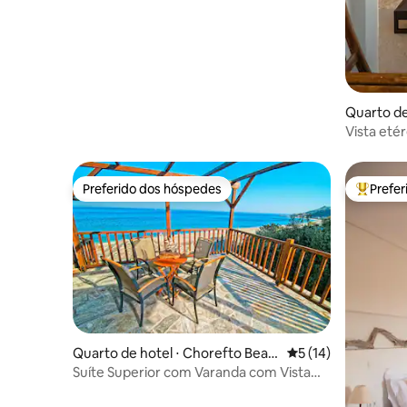
Quarto de
Vista eté
banheira
Preferido dos hóspedes
Prefe
Preferido dos hóspedes
Entre os
Quarto de hotel ⋅ Chorefto Beac
5 de uma avaliação 
5 (14)
h Pelion
Suíte Superior com Varanda com Vista
Mar Direta