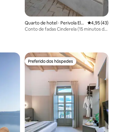
Quarto de hotel ⋅ Perivola Elaf
4,95 de uma avaliação
4,95 (43)
onisi
Conto de fadas Cinderela (15 minutos de
Elafonissi)
ções
Preferido dos hóspedes
Preferido dos hóspedes