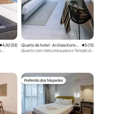
ções
4,92 de uma avaliação média de 5, 53 avaliações
4,92 (53)
Quarto de hotel ⋅ Archaia Korinth
5 de uma avaliação
5 (13)
os
e
Quarto com vista única para o Templo de
para a
Octávia - 11
Preferido dos hóspedes
Preferido dos hóspedes