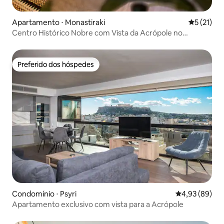
Apartamento ⋅ Monastiraki
5 de uma a
5 (21)
Centro Histórico Nobre com Vista da Acrópole no
Terraço!
Preferido dos hóspedes
Preferido dos hóspedes
Condomínio ⋅ Psyri
4,93 de uma a
4,93 (89)
Apartamento exclusivo com vista para a Acrópole