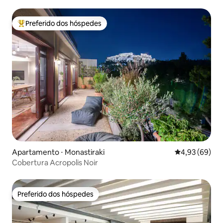
Preferido dos hóspedes
Entre os melhores preferidos dos hóspedes
Apartamento ⋅ Monastiraki
4,93 de uma a
4,93 (69)
Cobertura Acropolis Noir
Preferido dos hóspedes
Preferido dos hóspedes