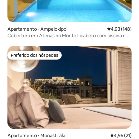
Apartamento ⋅ Ampelokipoi
4,93 de uma av
4,93 (148)
Cobertura em Atenas no Monte Licabeto com piscina no
terraço
Preferido dos hóspedes
Preferido dos hóspedes
Apartamento ⋅ Monastiraki
4,95 de uma a
4,95 (21)