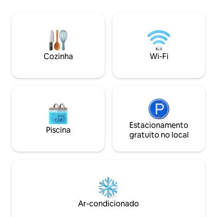
minutos do porto 
hóspedes podem d
momentos de rela
ou reservar umas 
do barulho do cen
suficiente (1,8 km
Cozinha
Wi-Fi
restaurante ou um
Estacionamento
Piscina
gratuito no local
Ar-condicionado