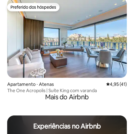
Preferido dos hóspedes
Preferido dos hóspedes
Apartamento ⋅ Atenas
4,95 de uma a
4,95 (41)
The One Acropolis | Suíte King com varanda
Mais do Airbnb
Experiências no Airbnb