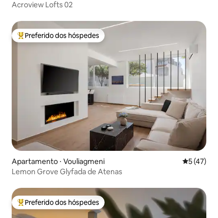
Acroview Lofts 02
Preferido dos hóspedes
Entre os melhores preferidos dos hóspedes
Apartamento ⋅ Vouliagmeni
5 de uma a
5 (47)
Lemon Grove Glyfada de Atenas
Preferido dos hóspedes
Entre os melhores preferidos dos hóspedes