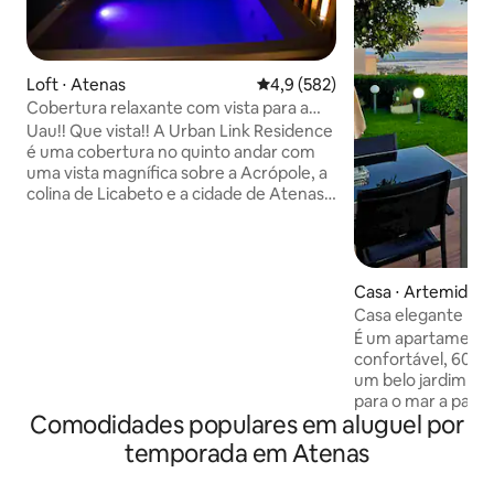
Loft ⋅ Atenas
4,9 de uma avaliação média de 
4,9 (582)
Cobertura relaxante com vista para a
Acrópole e jacuzzi
Uau!! Que vista!! A Urban Link Residence
é uma cobertura no quinto andar com
uma vista magnífica sobre a Acrópole, a
colina de Licabeto e a cidade de Atenas.
Um espaço verdadeiramente único em
uma localização perfeita com um design
moderno! Desfrute de uma garrafa de
vinho de cortesia e deixe-nos tornar sua
Casa ⋅ Artemida
estadia agradável e confortável. Relaxe
Casa elegante Har
na banheira de hidromassagem depois
o mar/perto do ae
É um apartamento
de um dia agitado andando por aí. Você
confortável, 60 m
também terá acesso a: ✓Todas as
um belo jardim e 
comodidades necessárias ✓Wi-Fi
para o mar a partir
gratuito Máquina ✓de café expresso e
Comodidades populares em aluguel por
quarto. Localizad
cápsulas gratuitas ✓ TV (configurada
tranquila de Arte
para Netflix)
temporada em Atenas
Atenas) a 1,8 km d
15 minutos de carr