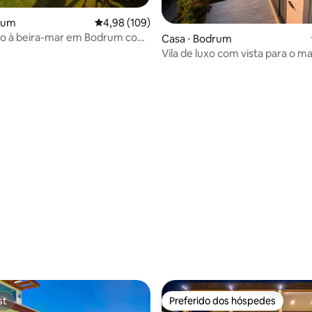
drum
4,98 de uma avaliação média de 5, 109 avalia
4,98 (109)
uxo à beira-mar em Bodrum com
Casa ⋅ Bodrum
ivativa
Vila de luxo com vista para o m
Yalıkavak
média de 5, 72 avaliações
st
Preferido dos hóspedes
st
Preferido dos hóspedes