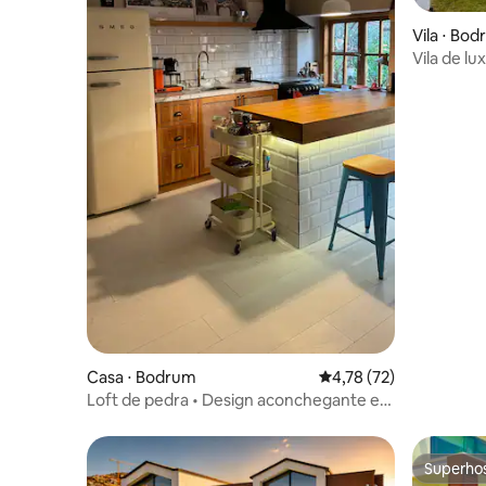
Vila ⋅ Bo
Vila de l
piscina pr
Casa ⋅ Bodrum
4,78 de uma avaliação 
4,78 (72)
Loft de pedra • Design aconchegante em
Bodrum
Superho
Superho