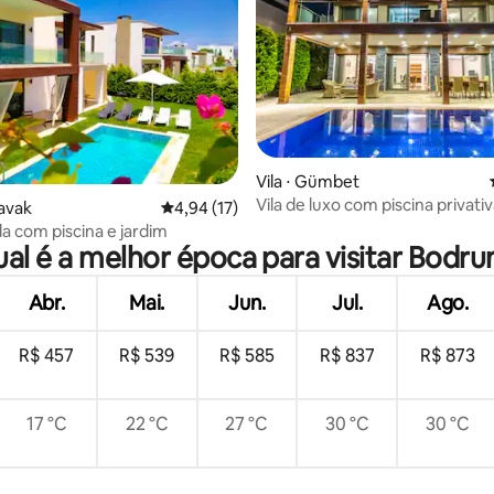
 média de 5, 3 avaliações
Vila ⋅ Gümbet
Vila de luxo com piscina privativ
kavak
4,94 de uma avaliação média de 5, 17 avalia
4,94 (17)
/ perto do mar
da com piscina e jardim
al é a melhor época para visitar Bodr
Abr.
Mai.
Jun.
Jul.
Ago.
R$ 457
R$ 539
R$ 585
R$ 837
R$ 873
17 °C
22 °C
27 °C
30 °C
30 °C