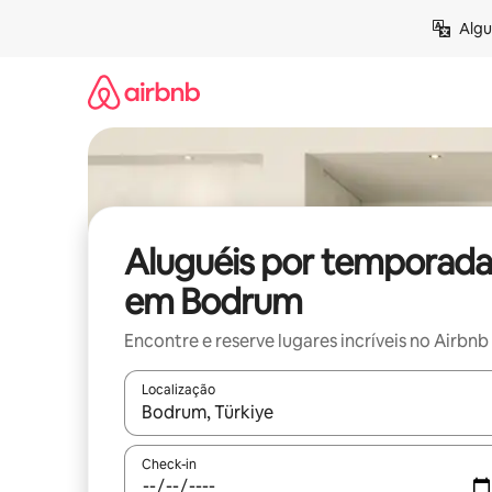
Pular
Algu
para
o
conteúdo
Aluguéis por temporada
em Bodrum
Encontre e reserve lugares incríveis no Airbnb
Localização
Quando os resultados estiverem disponíveis, expl
Check-in