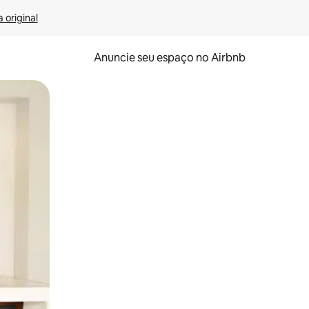
 original
Anuncie seu espaço no Airbnb
 deslizando o dedo na tela.