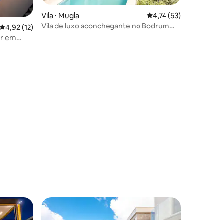
Vila ⋅ Mugla
4,74 de uma avaliação
4,74 (53)
ções
Vila de luxo aconchegante no Bodrum
4,92 de uma avaliação média de 5, 12 avaliações
4,92 (12)
Center e piscina privada
ar em