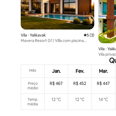
Vila ⋅ Yalıkavak
5 de uma avaliação
5 (3)
Mavera Resort G1 | Villa com piscina
privativa
Vila ⋅ Yalı
Vila priva
Qu
Mês
Jan.
Fev.
Mar.
R$ 467
R$ 452
R$ 447
Preço
médio
12 °C
12 °C
14 °C
Temp.
média