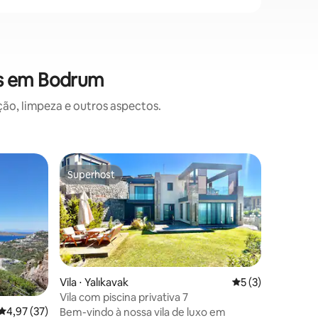
es em Bodrum
o, limpeza e outros aspectos.
Vila ⋅ Mila
Superhost
Superho
os hóspedes
Superhost
Superho
Vila_Tit
Esta vila
parece u
realidad
aeroporto
sua local
Adornado
um canto 
Vila ⋅ Yalıkavak
5 de uma avaliaçã
5 (3)
Seja refr
Vila com piscina privativa 7
passeand
4,97 de uma avaliação média de 5, 37 avaliações
4,97 (37)
Bem-vindo à nossa vila de luxo em