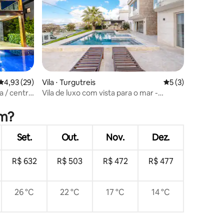
4,93 de uma avaliação média de 5, 29 avaliações
4,93 (29)
Vila ⋅ Turgutreis
5 de uma avaliaçã
5 (3)
a / central
Vila de luxo com vista para o mar -
ções
Turgutreis (Bodrum)
um?
Set.
Out.
Nov.
Dez.
R$ 632
R$ 503
R$ 472
R$ 477
26 °C
22 °C
17 °C
14 °C