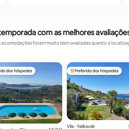
 temporada com as melhores avaliaçõ
 acomodações foram muito bem avaliadas quanto a localizaçã
rido dos hóspedes
Preferido dos hóspedes
 melhores preferidos dos hóspedes
Entre os melhores preferidos d
média de 5, 40 avaliações
Vila ⋅ Yalıkavak