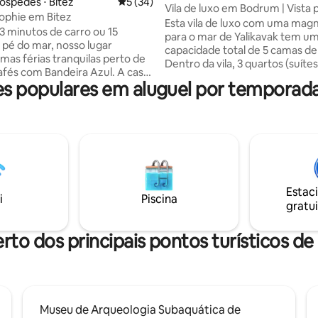
óspedes ⋅ Bitez
5 de uma avaliação média de 5, 34 avalia
5 (34)
Vila de luxo em Bodrum | Vista 
ophie em Bitez
| Piscina privativa
Esta vila de luxo com uma magní
3 minutos de carro ou 15
para o mar de Yalikavak tem u
 pé do mar, nosso lugar
capacidade total de 5 camas de 
mas férias tranquilas perto de
Dentro da vila, 3 quartos (suíte
cafés com Bandeira Azul. A casa
banheiro próprio e vaso sanitári
 populares em aluguel por tempora
m complexo tranquilo e
vila, a casa de hóspedes adjac
om um jardim que se abre para
um quarto, um banheiro com v
na semi-olímpica. A piscina é
sanitário, uma cozinha e um so
lhada, mas raramente
pode ser usado como cama de 
ada. A limpeza é nossa
quando aberto. Perfeito para r
de — impecável, com o mesmo
lugar com uma piscina privativ
ue você esperaria na casa da
infinita, onde você pode desfru
 Os hóspedes ficam em sua
e do terraço. A 8 minutos da M
Estac
sa particular, separada da
i
Piscina
Yalikavak e de restaurantes. Um
gratui
ra privacidade e conforto. Café
tranquila com conforto e priva
saudável e refeições caseiras
is. Não vejo a hora de receber
erto dos principais pontos turísticos d
Museu de Arqueologia Subaquática de