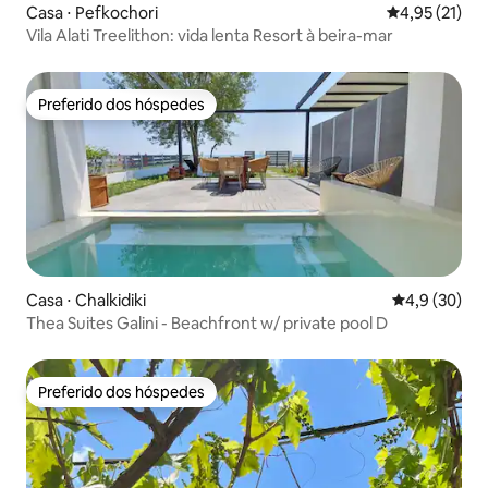
Casa ⋅ Pefkochori
4,95 de uma a
4,95 (21)
Vila Alati Treelithon: vida lenta Resort à beira-mar
Preferido dos hóspedes
Preferido dos hóspedes
Casa ⋅ Chalkidiki
4,9 de uma a
4,9 (30)
Thea Suites Galini - Beachfront w/ private pool D
Preferido dos hóspedes
Preferido dos hóspedes