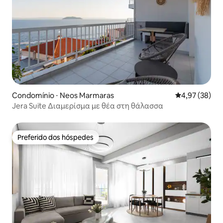
Condomínio ⋅ Neos Marmaras
4,97 de uma a
4,97 (38)
Jera Suite Διαμερίσμα με θέα στη θάλασσα
Preferido dos hóspedes
Preferido dos hóspedes