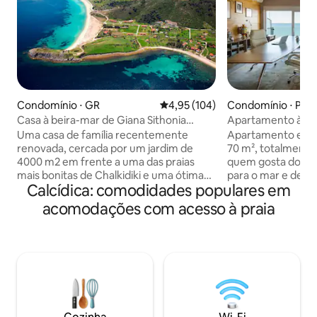
Condomínio ⋅ GR
4,95 de uma avaliação média de 
4,95 (104)
Condomínio ⋅ Pera
Casa à beira-mar de Giana Sithonia
Apartamento à bei
Halkidiki
180° para o mar
Uma casa de família recentemente
Apartamento eleg
renovada, cercada por um jardim de
70 m², totalmente 
4000 m2 em frente a uma das praias
quem gosta do calo
mais bonitas de Chalkidiki e uma ótima
para o mar e de nadar!!! A 10 
Calcídica: comodidades populares em
vista para o Golfo do Monte Athos.
Aeroporto de Tess
Desfrute de umas férias relaxantes com
da cidade. O apa
acomodações com acesso à praia
a sua família ou amigos, nadando a
localização perfeit
qualquer momento com paragens para
interiores e um fá
comer, relaxar, ler um livro ou passear no
bairro você pode 
campo. Muitas outras atividades estão
praia, supermerca
disponíveis nas proximidades, incluindo
tabernas, cafés e 
mergulho, passeios a cavalo, cruzeiros
para fazer durante 
diários para o Monte Athos, visitas a
Experimente um pa
sítios arqueológicos ou aldeias
Perea para a cidad