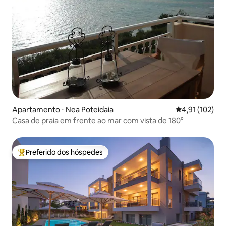
Apartamento ⋅ Nea Poteidaia
4,91 de uma av
4,91 (102)
Casa de praia em frente ao mar com vista de 180°
Preferido dos hóspedes
Entre os melhores preferidos dos hóspedes