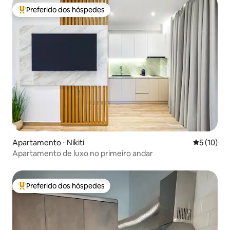
Preferido dos hóspedes
Entre os melhores preferidos dos hóspedes
Apartamento ⋅ Nikiti
5 de uma a
5 (10)
Apartamento de luxo no primeiro andar
Preferido dos hóspedes
Entre os melhores preferidos dos hóspedes