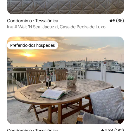
Condomínio ⋅ Tessalônica
5 de uma a
5 (36)
Inu # Wait 'N Sea, Jacuzzi, Casa de Pedra de Luxo
Preferido dos hóspedes
Preferido dos hóspedes
Condomínio ⋅ Tessalônica
4,84 de uma av
4,84 (182)