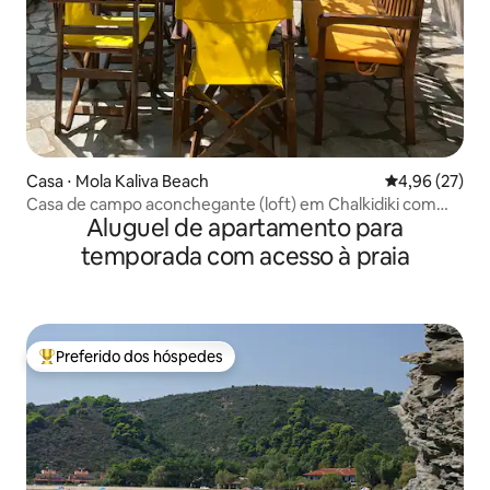
Casa ⋅ Mola Kaliva Beach
4,96 de uma a
4,96 (27)
Casa de campo aconchegante (loft) em Chalkidiki com
Aluguel de apartamento para
vista para o mar
temporada com acesso à praia
Preferido dos hóspedes
Entre os melhores preferidos dos hóspedes