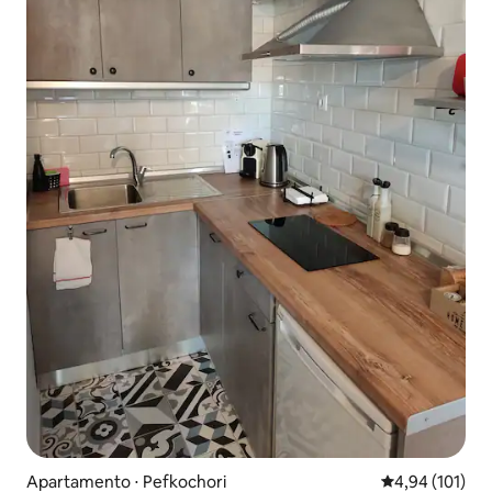
Apartamento ⋅ Pefkochori
4,94 de uma av
4,94 (101)