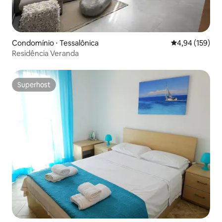
Condomínio ⋅ Tessalônica
4,94 de uma av
4,94 (159)
Residência Veranda
Superhost
Superhost