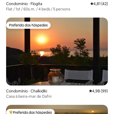
Condomínio ⋅ Flogita
4,81 de uma a
4,81 (42)
Flat / 1st / 60s.m. / 4 beds / 5 persons
Preferido dos hóspedes
Preferido dos hóspedes
Condomínio ⋅ Chalkidiki
4,98 de uma av
4,98 (99)
Casa à beira-mar de Dafni
Preferido dos hóspedes