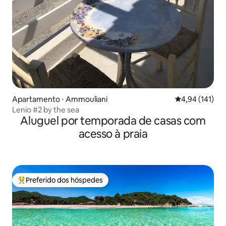
Apartamento ⋅ Ammouliani
4,94 de uma av
4,94 (141)
Lenio #2 by the sea
Aluguel por temporada de casas com
acesso à praia
Preferido dos hóspedes
Entre os melhores preferidos dos hóspedes