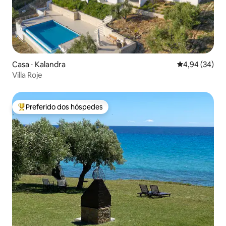
Casa ⋅ Kalandra
4,94 de uma a
4,94 (34)
Villa Roje
Preferido dos hóspedes
Entre os melhores preferidos dos hóspedes