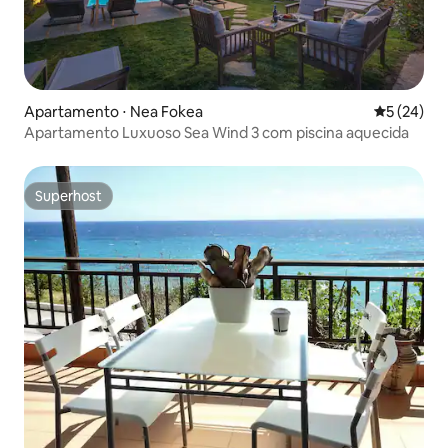
Apartamento ⋅ Nea Fokea
5 de uma a
5 (24)
Apartamento Luxuoso Sea Wind 3 com piscina aquecida
Superhost
Superhost