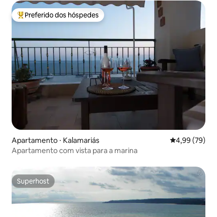
Preferido dos hóspedes
Entre os melhores preferidos dos hóspedes
Apartamento ⋅ Kalamariás
4,99 de uma a
4,99 (79)
Apartamento com vista para a marina
Superhost
Superhost