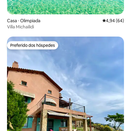
Casa ⋅ Olimpiada
4,94 de uma av
4,94 (64)
Villa Michailidi
Preferido dos hóspedes
Preferido dos hóspedes