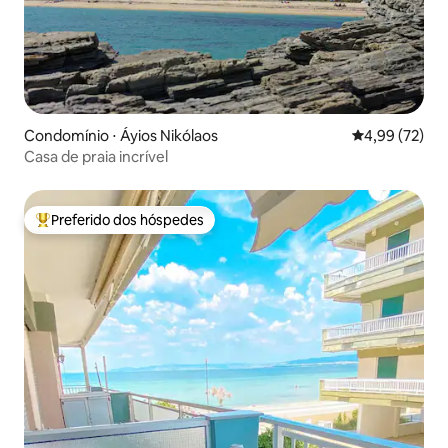
Condomínio ⋅ Áyios Nikólaos
4,99 de uma a
4,99 (72)
Casa de praia incrível
Preferido dos hóspedes
Entre os melhores preferidos dos hóspedes