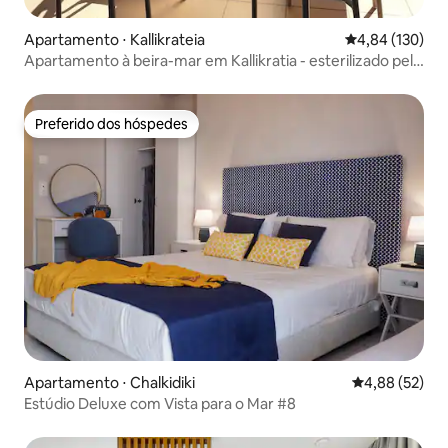
Apartamento ⋅ Kallikrateia
4,84 de uma av
4,84 (130)
Apartamento à beira-mar em Kallikratia - esterilizado pela
UVC
Preferido dos hóspedes
Preferido dos hóspedes
Apartamento ⋅ Chalkidiki
4,88 de uma a
4,88 (52)
Estúdio Deluxe com Vista para o Mar #8