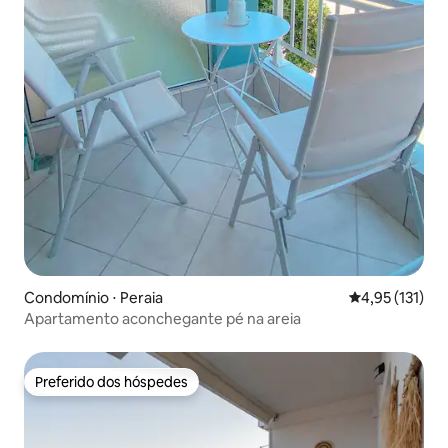
Condomínio ⋅ Peraia
4,95 de uma av
4,95 (131)
Apartamento aconchegante pé na areia
Preferido dos hóspedes
Preferido dos hóspedes