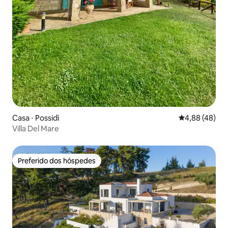
Casa ⋅ Possidi
4,88 de uma a
4,88 (48)
Villa Del Mare
Preferido dos hóspedes
Preferido dos hóspedes