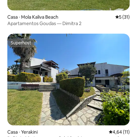
Casa ⋅ Mola Kaliva Beach
5 de uma a
5 (31)
Apartamentos Goudas — Dimitra 2
Superhost
Superhost
Casa ⋅ Yerakini
4,64 de uma a
4,64 (11)