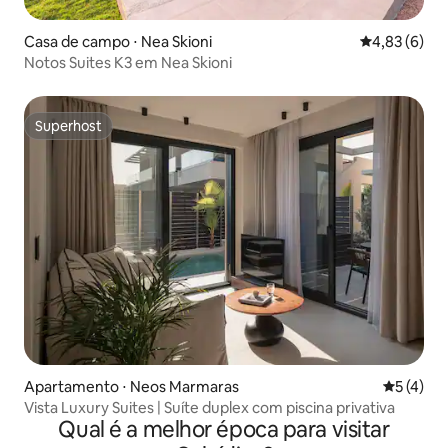
Casa de campo ⋅ Nea Skioni
4,83 de uma 
4,83 (6)
Notos Suites K3 em Nea Skioni
Superhost
Superhost
Apartamento ⋅ Neos Marmaras
5 de uma 
5 (4)
Vista Luxury Suites | Suíte duplex com piscina privativa
Qual é a melhor época para visitar