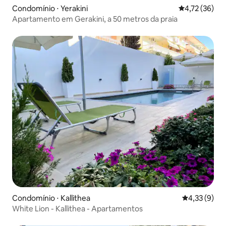
Condomínio ⋅ Yerakini
4,72 de uma a
4,72 (36)
Apartamento em Gerakini, a 50 metros da praia
Condomínio ⋅ Kallithea
4,33 de uma 
4,33 (9)
White Lion - Kallithea - Apartamentos