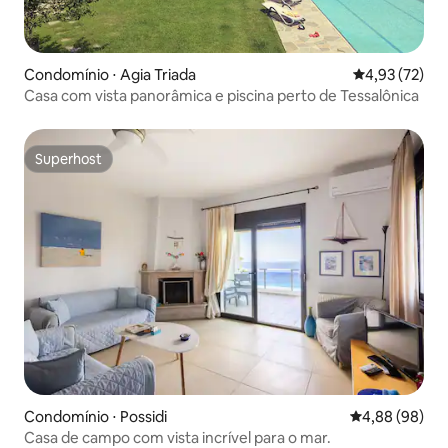
Condomínio ⋅ Agia Triada
4,93 de uma a
4,93 (72)
Casa com vista panorâmica e piscina perto de Tessalônica
Superhost
Superhost
Condomínio ⋅ Possidi
4,88 de uma av
4,88 (98)
Casa de campo com vista incrível para o mar.