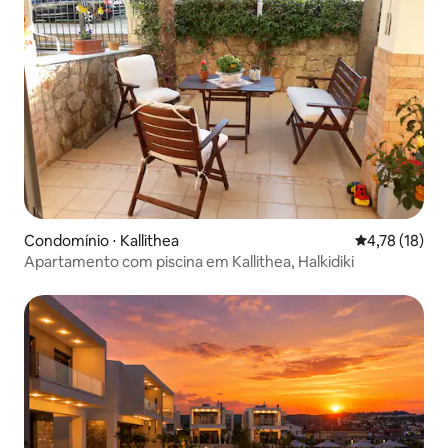
Condomínio ⋅ Kallithea
4,78 de uma a
4,78 (18)
Apartamento com piscina em Kallithea, Halkidiki