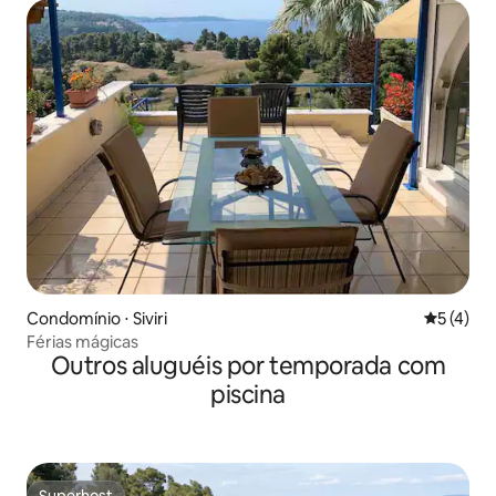
Condomínio ⋅ Siviri
5 de uma 
5 (4)
Férias mágicas
Outros aluguéis por temporada com
piscina