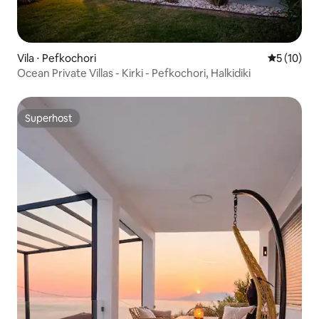
Vila ⋅ Pefkochori
5 de uma a
5 (10)
Ocean Private Villas - Kirki - Pefkochori, Halkidiki
Superhost
Superhost