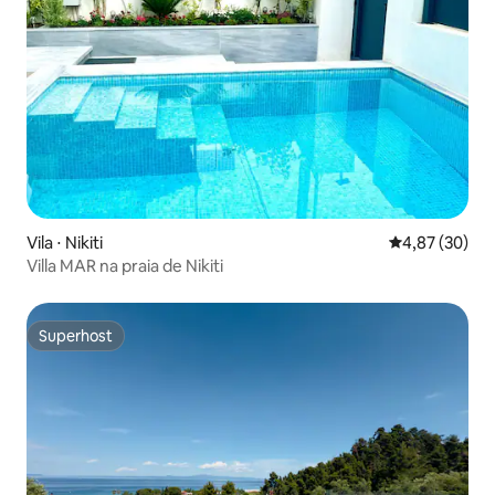
Vila ⋅ Nikiti
4,87 de uma a
4,87 (30)
Villa MAR na praia de Nikiti
Superhost
Superhost