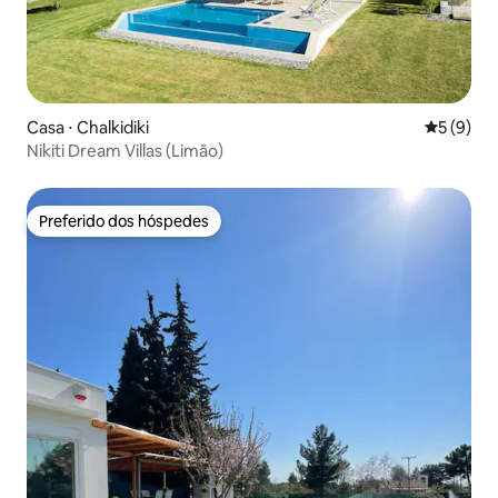
Casa ⋅ Chalkidiki
5 de uma 
5 (9)
Nikiti Dream Villas (Limão)
Preferido dos hóspedes
Preferido dos hóspedes