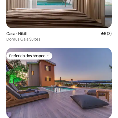
Casa ⋅ Nikiti
5 de uma 
5 (3)
Domus Gaia Suites
Preferido dos hóspedes
Preferido dos hóspedes