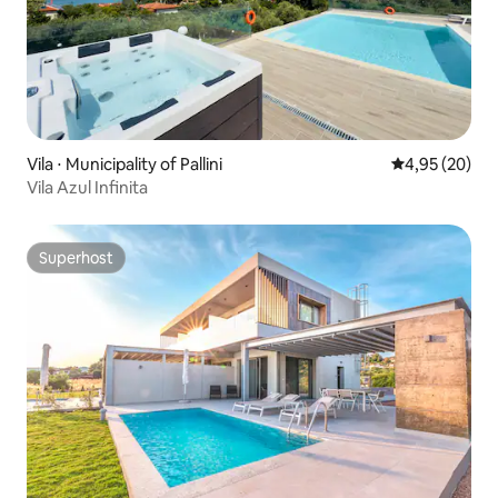
Vila ⋅ Municipality of Pallini
4,95 de uma a
4,95 (20)
Vila Azul Infinita
Superhost
Superhost