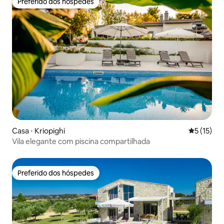
Preferido dos hóspedes
Preferido dos hóspedes
Casa ⋅ Kriopighi
5 de uma a
5 (15)
Vila elegante com piscina compartilhada
Preferido dos hóspedes
Preferido dos hóspedes