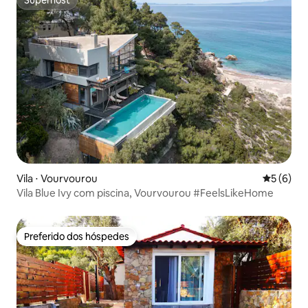
Superhost
Superhost
Vila ⋅ Vourvourou
5 de uma 
5 (6)
Vila Blue Ivy com piscina, Vourvourou #FeelsLikeHome
Preferido dos hóspedes
Preferido dos hóspedes