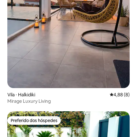
Vila ⋅ Halkidiki
4,88 de uma 
4,88 (8)
Mirage Luxury Living
Preferido dos hóspedes
Preferido dos hóspedes