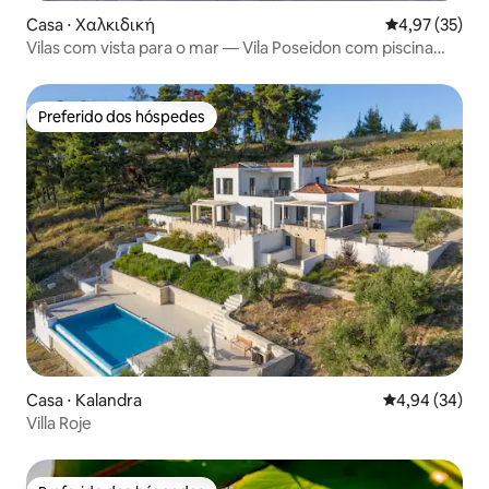
Casa ⋅ Χαλκιδική
4,97 de uma a
4,97 (35)
Vilas com vista para o mar — Vila Poseidon com piscina
privativa
Preferido dos hóspedes
Preferido dos hóspedes
Casa ⋅ Kalandra
4,94 de uma a
4,94 (34)
Villa Roje