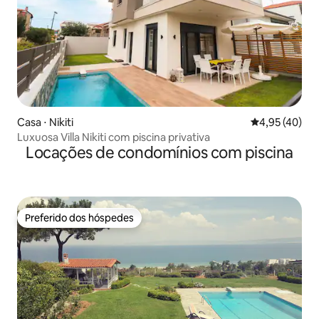
Casa ⋅ Nikiti
4,95 de uma a
4,95 (40)
Luxuosa Villa Nikiti com piscina privativa
Locações de condomínios com piscina
Preferido dos hóspedes
Preferido dos hóspedes