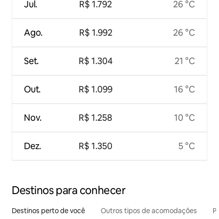
Jul.
R$ 1.792
26 °C
Ago.
R$ 1.992
26 °C
Set.
R$ 1.304
21 °C
Out.
R$ 1.099
16 °C
Nov.
R$ 1.258
10 °C
Dez.
R$ 1.350
5 °C
Destinos para conhecer
Destinos perto de você
Outros tipos de acomodações
Pr