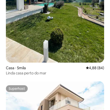
Casa ⋅ Smila
4,88 de uma av
4,88 (84)
Linda casa perto do mar
Superhost
Superhost