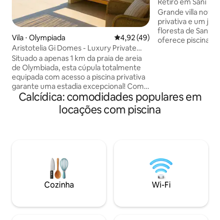
Retiro em Sani Pet
Grande villa nova 
privativa e um jardim en
floresta de Sani, e
Vila ⋅ Olympiada
4,92 de uma avaliação média de
4,92 (49)
oferece piscina pri
Aristotelia Gi Domes - Luxury Private
terraços com somb
Pool Retreat
Situado a apenas 1 km da praia de areia
e um amplo jardim
de Olymbiada, esta cúpula totalmente
Com fácil acesso ao
equipada com acesso a piscina privativa
e a restaurantes (
garante uma estadia excepcional! Com
ideal para casais, 
Calcídica: comodidades populares em
mini-mercados, restaurantes, bares de
buscam tranquilid
praia, cafés e tabernas a menos de 100
elegância! A prop
locações com piscina
metros, a conveniência está à sua porta.
atualmente em co
Relaxe e mergulhe na beleza de
conclusão prevista 
Chalkidiki. Se você está tomando sol,
a seguir.
saboreando a culinária local ou relaxando
na suíte, desfrute de um equilíbrio
perfeito entre lazer e conforto. Wi-Fi
gratuito e estacionamento privado
estão disponíveis no local! Não perca!
Cozinha
Wi-Fi