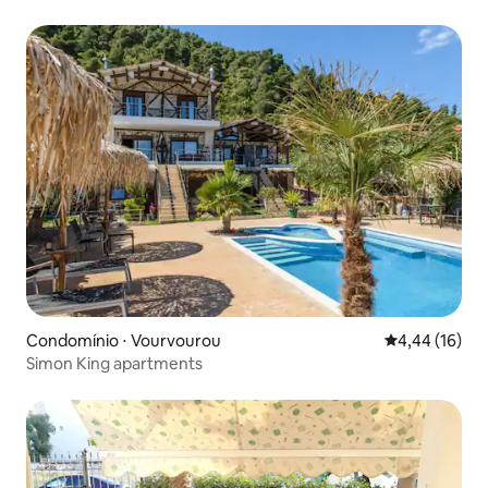
Condomínio ⋅ Vourvourou
4,44 de uma a
4,44 (16)
Simon King apartments