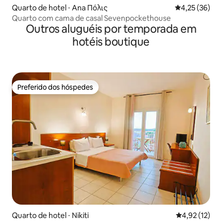
Quarto de hotel ⋅ Ana Πόλις
4,25 de uma a
4,25 (36)
Quarto com cama de casal Sevenpockethouse
Outros aluguéis por temporada em
hotéis boutique
Preferido dos hóspedes
Preferido dos hóspedes
Quarto de hotel ⋅ Nikiti
4,92 de uma a
4,92 (12)