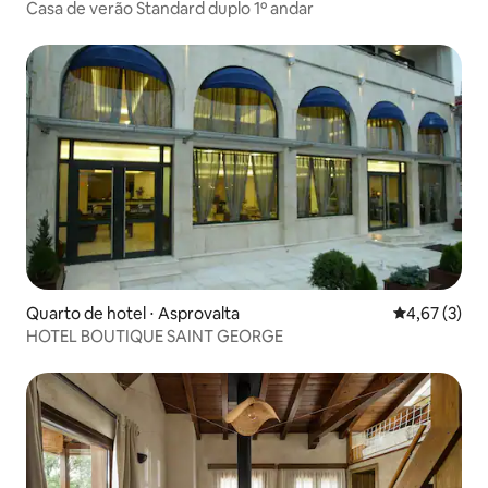
Casa de verão Standard duplo 1º andar
Quarto de hotel ⋅ Asprovalta
4,67 de uma 
4,67 (3)
HOTEL BOUTIQUE SAINT GEORGE