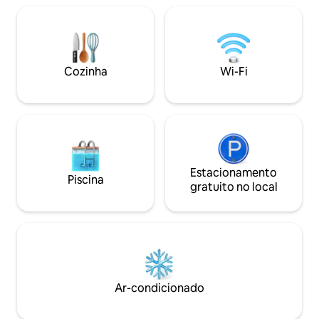
equipe amigável está aqui para ajudar
com qualquer necessidade. Facilitando a
exploração de Possidi. Experiência de
luxo e conforto no Possidi Hiliadou
Boutique Resort. Aguardamos pela sua
Cozinha
Wi-Fi
estadia!
Estacionamento
Piscina
gratuito no local
Ar-condicionado