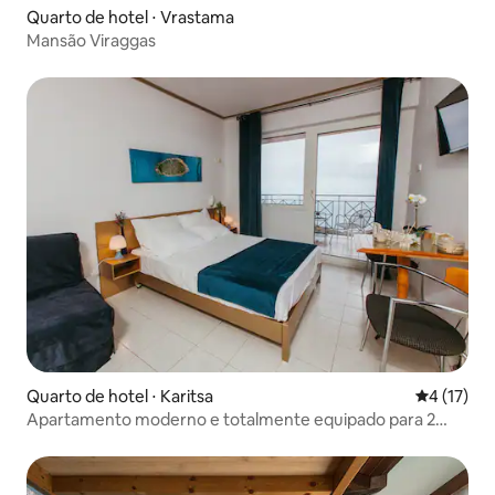
Quarto de hotel ⋅ Vrastama
Mansão Viraggas
Quarto de hotel ⋅ Karitsa
4 de uma a
4 (17)
Apartamento moderno e totalmente equipado para 2
hóspedes a 3 km do mar