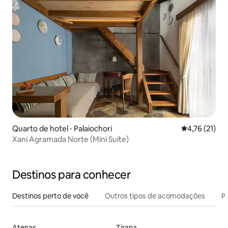
Quarto de hotel ⋅ Palaiochori
4,76 de uma a
4,76 (21)
Xani Agramada Norte (Mini Suíte)
Destinos para conhecer
Destinos perto de você
Outros tipos de acomodações
Pr
Atenas
Tirana