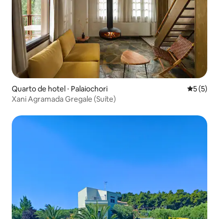
Quarto de hotel ⋅ Palaiochori
5 de uma 
5 (5)
Xani Agramada Gregale (Suíte)