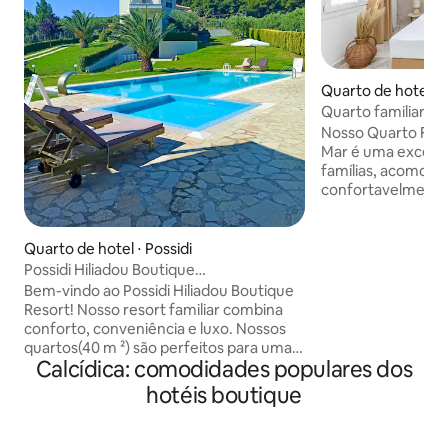
Quarto de hotel ⋅ 
Quarto familiar co
café da manhã e j
Nosso Quarto Fami
Mar é uma excelen
famílias, acomod
confortavelmente
- dois adultos e du
adultos. O quarto
casal macia e um 
Quarto de hotel ⋅ Possidi
crianças. Localiza
Possidi Hiliadou Boutique
segundo andar, ca
Resort(2adults&2kids)B&B
Bem-vindo ao Possidi Hiliadou Boutique
varanda privada c
Resort! Nosso resort familiar combina
deslumbrantes par
conforto, conveniência e luxo. Nossos
Cuidadosamente 
quartos(40 m ²) são perfeitos para uma
comodidades mode
Calcídica: comodidades populares dos
fuga tranquila. Aproveite a piscina e
Familiar com Vista
jogue basquete, oferecemos faíscas e
hotéis boutique
cenário perfeito 
um ambiente familiar. A segurança é
relaxante e memo
nossa prioridade, então você pode
relaxar e aproveitar sua estadia. Nossa