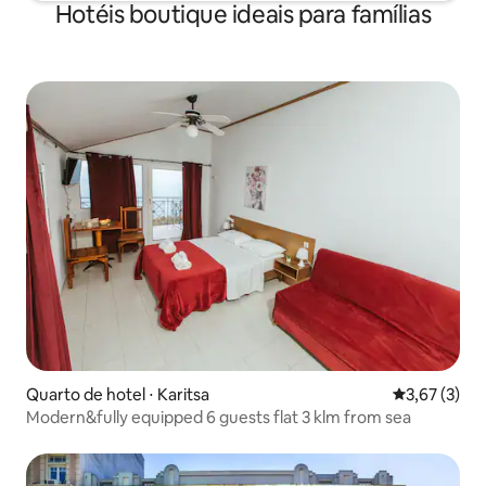
Hotéis boutique ideais para famílias
Quarto de hotel ⋅ Karitsa
3,67 de uma 
3,67 (3)
Modern&fully equipped 6 guests flat 3 klm from sea