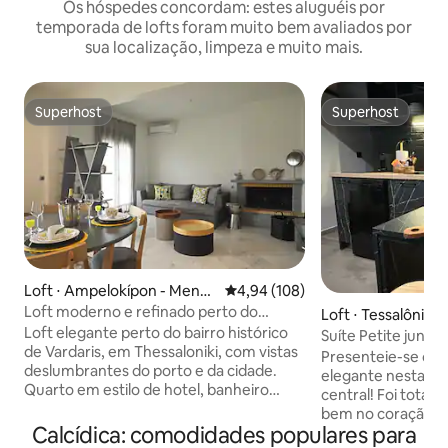
Os hóspedes concordam: estes aluguéis por
temporada de lofts foram muito bem avaliados por
sua localização, limpeza e muito mais.
Superhost
Superhost
Superhost
Superhost
Loft ⋅ Ampelokípon - Mene
4,94 de uma avaliação média de 
4,94 (108)
ménis
Loft moderno e refinado perto do
Loft ⋅ Tessalônica
centro de Thessaloniki
Loft elegante perto do bairro histórico
Suíte Petite junto
de Vardaris, em Thessaloniki, com vistas
Presenteie-se co
deslumbrantes do porto e da cidade.
elegante nesta joi
Quarto em estilo de hotel, banheiro
central! Foi total
moderno, área de estar espaçosa e
bem no coração de
cozinha aconchegante. Com ótimas
Calcídica: comodidades populares para
curta caminhada d
opções de transporte público, localizado