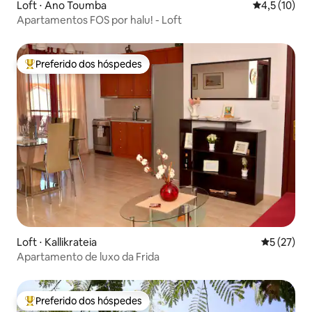
Loft ⋅ Ano Toumba
4,5 de uma a
4,5 (10)
Apartamentos FOS por halu! - Loft
Preferido dos hóspedes
Entre os melhores preferidos dos hóspedes
Loft ⋅ Kallikrateia
5 de uma a
5 (27)
Apartamento de luxo da Frida
Preferido dos hóspedes
Entre os melhores preferidos dos hóspedes