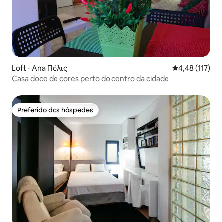
Loft ⋅ Ana Πόλις
4,48 de uma av
4,48 (117)
Casa doce de cores perto do centro da cidade
Preferido dos hóspedes
Preferido dos hóspedes