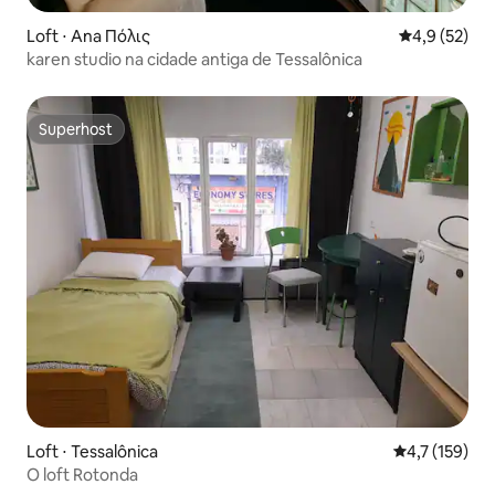
Loft ⋅ Ana Πόλις
4,9 de uma a
4,9 (52)
karen studio na cidade antiga de Tessalônica
Superhost
Superhost
Loft ⋅ Tessalônica
4,7 de uma av
4,7 (159)
O loft Rotonda