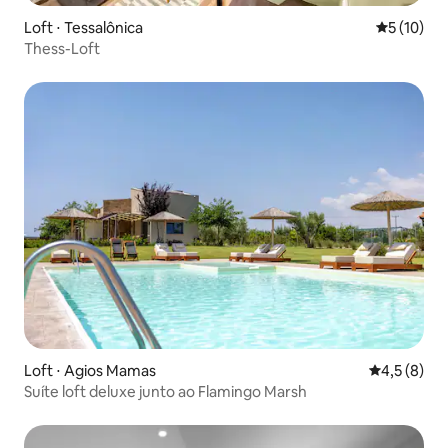
Loft ⋅ Tessalônica
5 de uma a
5 (10)
Thess-Loft
Loft ⋅ Agios Mamas
4,5 de uma 
4,5 (8)
Suíte loft deluxe junto ao Flamingo Marsh