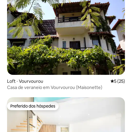
Loft ⋅ Vourvourou
5 de uma a
5 (25)
Casa de veraneio em Vourvourou (Maisonette)
Preferido dos hóspedes
Preferido dos hóspedes