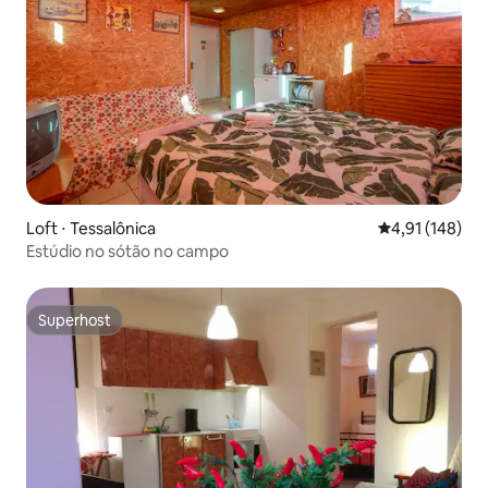
Loft ⋅ Tessalônica
4,91 de uma av
4,91 (148)
Estúdio no sótão no campo
Superhost
Superhost