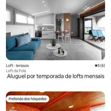
Loft ⋅ Ierissos
5 de uma 
5 (6)
Loft da Pola
Aluguel por temporada de lofts mensais
Preferido dos hóspedes
Preferido dos hóspedes