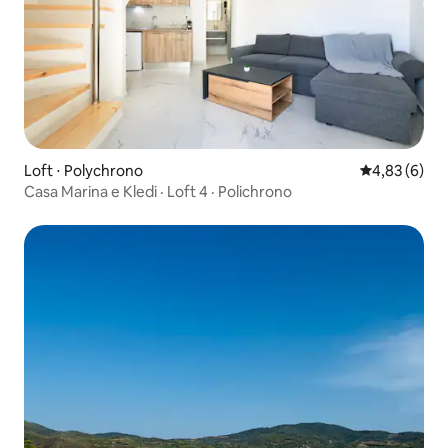
Loft ⋅ Polychrono
4,83 de uma 
4,83 (6)
Casa Marina e Kledi · Loft 4 · Polichrono