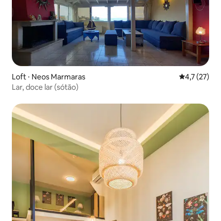
Loft ⋅ Neos Marmaras
4,7 de uma a
4,7 (27)
Lar, doce lar (sótão)