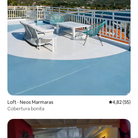
Loft ⋅ Neos Marmaras
4,82 de uma a
4,82 (55)
Cobertura bonita