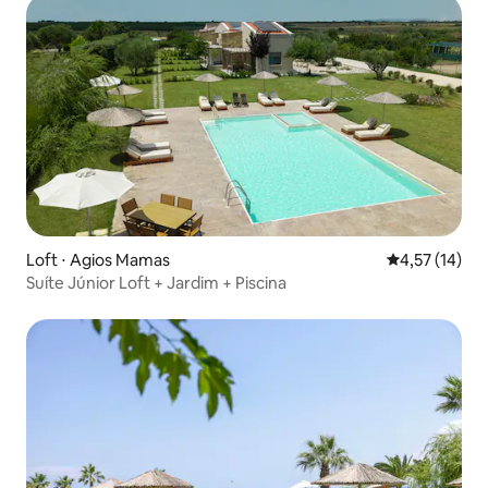
Loft ⋅ Agios Mamas
4,57 de uma a
4,57 (14)
Suíte Júnior Loft + Jardim + Piscina