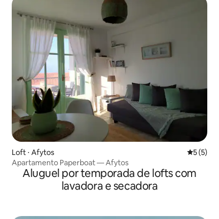
Loft ⋅ Afytos
5 de uma 
5 (5)
Apartamento Paperboat — Afytos
Aluguel por temporada de lofts com
lavadora e secadora