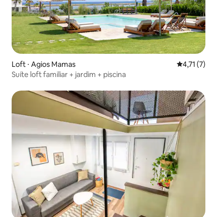
Loft ⋅ Agios Mamas
4,71 de uma 
4,71 (7)
Suíte loft familiar + jardim + piscina